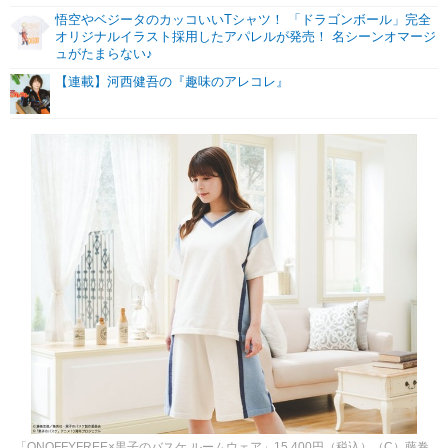
悟空やベジータのカッコいいTシャツ！ 「ドラゴンボール」完全
オリジナルイラスト採用したアパレルが発売！ 名シーンオマージ
ュがたまらない♪
【連載】河西健吾の『趣味のアレコレ』
「ONOFFYFREE×黒子のバスケ ルームウェア」15,400円（税込）（C）藤巻