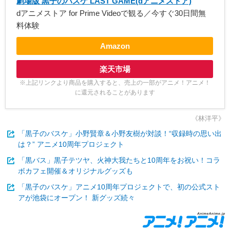
劇場版 黒子のバスケ LAST GAME(dアニメストア)
dアニメストア for Prime Videoで観る／今すぐ30日間無
料体験
Amazon
楽天市場
※上記リンクより商品を購入すると、売上の一部がアニメ！アニメ！
に還元されることがあります
《林洋平》
「黒子のバスケ」小野賢章＆小野友樹が対談！“収録時の思い出
は？” アニメ10周年プロジェクト
「黒バス」黒子テツヤ、火神大我たちと10周年をお祝い！コラ
ボカフェ開催＆オリジナルグッズも
「黒子のバスケ」アニメ10周年プロジェクトで、初の公式スト
アが池袋にオープン！ 新グッズ続々