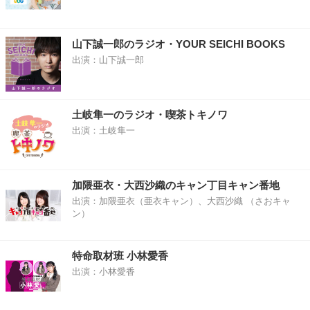
山下誠一郎のラジオ・YOUR SEICHI BOOKS
出演：山下誠一郎
土岐隼一のラジオ・喫茶トキノワ
出演：土岐隼一
加隈亜衣・大西沙織のキャン丁目キャン番地
出演：加隈亜衣（亜衣キャン）、大西沙織 （さおキャ
ン）
特命取材班 小林愛香
出演：小林愛香