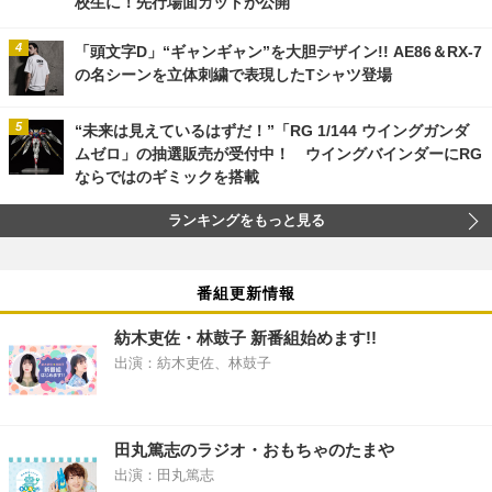
校生に！先行場面カットが公開
「頭文字D」“ギャンギャン”を大胆デザイン!! AE86＆RX-7
の名シーンを立体刺繍で表現したTシャツ登場
“未来は見えているはずだ！”「RG 1/144 ウイングガンダ
ムゼロ」の抽選販売が受付中！ ウイングバインダーにRG
ならではのギミックを搭載
ランキングをもっと見る
番組更新情報
紡木吏佐・林鼓子 新番組始めます!!
出演：紡木吏佐、林鼓子
田丸篤志のラジオ・おもちゃのたまや
出演：田丸篤志