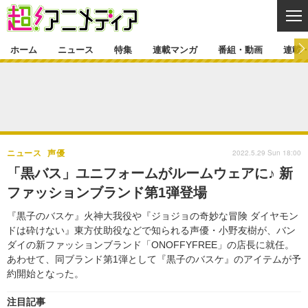
CL
ホーム
ニュース
特集
連載マンガ
番組・動画
連載
ニュース
ニュース一覧
アニメ
特集
ゲーム・アプリ
マンガ
特集一覧
カバー
連載マンガ
2022.5.29 Sun 18:00
ニュース
声優
映画
音楽
インタビュー
レポート
連載マンガ一覧
連載一覧
番組・動画
「黒バス」ユニフォームがルームウェアに♪ 新
グッズ
イベント
ファッションブランド第1弾登場
ラキりす
番組・動画一覧
ラジオ
連載・ブログ
『黒子のバスケ』火神大我役や『ジョジョの奇妙な冒険 ダイヤモン
声優
コスプレ
動画
連載・ブログ一覧
コラム
ドは砕けない』東方仗助役などで知られる声優・小野友樹が、バン
舞台
新帝スタ
ダイの新ファッションブランド「ONOFFYFREE」の店長に就任。
編集部ブログ・お知らせ
あわせて、同ブランド第1弾として『黒子のバスケ』のアイテムが予
約開始となった。
注目記事