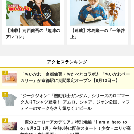
【連載】河西健吾の『趣味の
【連載】木島隆一の『一筆啓
アレコレ』
上』
アクセスランキング
「ちいかわ」京都銘菓・おたべとコラボ♪ 「ちいかわベー
カリー」が京都駅に期間限定オープン【8月13日～】
“ジークジオン”「機動戦士ガンダム」シリーズのロゴマー
ク入りTシャツ登場！ アムロ、シャア、ジオン公国、マフ
ティーのマークをさり気なくアピール
「僕のヒーローアカデミア」特別短編「I am a hero to
o」8月3日（月）午前0時に配信スタート！少女・エリが高