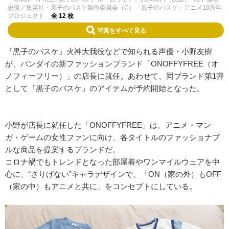
忠俊／集英社・黒子のバスケ製作委員会（C）「黒子のバスケ」アニメ10周年
プロジェクト
全 12 枚
写真をすべて見る
『黒子のバスケ』火神大我役などで知られる声優・小野友樹
が、バンダイの新ファッションブランド「ONOFFYFREE（オ
ノフィーフリー）」の店長に就任。あわせて、同ブランド第1弾
として『黒子のバスケ』のアイテムが予約開始となった。
小野が店長に就任した「ONOFFYFREE」は、アニメ・マン
ガ・ゲームの女性ファンに向け、各タイトルのファッショナブ
ルな商品を提案するブランドだ。
コロナ禍でもトレンドとなった部屋着やワンマイルウェアを中
心に、“さりげない”キャラデザインで、「ON（家の外）もOFF
（家の中）もアニメと共に」をコンセプトにしている。