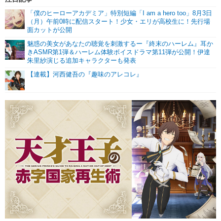
「僕のヒーローアカデミア」特別短編「I am a hero too」8月3日
（月）午前0時に配信スタート！少女・エリが高校生に！先行場
面カットが公開
魅惑の美女があなたの聴覚を刺激するー『終末のハーレム』耳か
きASMR第1弾＆ハーレム体験ボイスドラマ第11弾が公開！伊達
朱里紗演じる追加キャラクターも発表
【連載】河西健吾の『趣味のアレコレ』