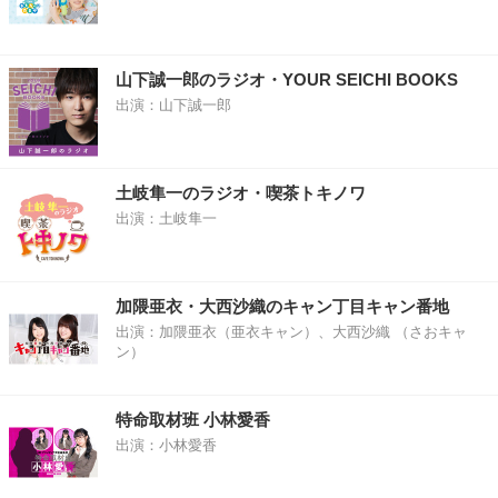
山下誠一郎のラジオ・YOUR SEICHI BOOKS
出演：山下誠一郎
土岐隼一のラジオ・喫茶トキノワ
出演：土岐隼一
加隈亜衣・大西沙織のキャン丁目キャン番地
出演：加隈亜衣（亜衣キャン）、大西沙織 （さおキャ
ン）
特命取材班 小林愛香
出演：小林愛香