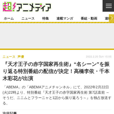
CL
ホーム
ニュース
特集
連載マンガ
番組・動画
連載
ニュース
ニュース一覧
アニメ
特集
ゲーム・アプリ
マンガ
特集一覧
カバー
連載マンガ
2022.2.20 Sun 15:05
ニュース
声優
映画
音楽
インタビュー
レポート
連載マンガ一覧
連載一覧
番組・動画
『天才王子の赤字国家再生術』“名シーン”を振
グッズ
イベント
り返る特別番組の配信が決定！高橋李依・千本
ラキりす
番組・動画一覧
ラジオ
連載・ブログ
木彩花が出演
声優
コスプレ
動画
連載・ブログ一覧
コラム
「ABEMA」の「ABEMAアニメチャンネル」にて、2022年2月22日
舞台
新帝スタ
(火)22時より、特別番組『天才王子の赤字国家再生術 第7話直前 ～
編集部ブログ・お知らせ
そうだ、ニニムとフラーニャと1話から振り返ろう～』を独占放送す
る。
注目記事