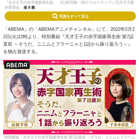
『天才王子の赤字国家再生術』 (C)鳥羽徹・SBクリエイティブ／天才王子製
作委員会
全 5 枚
写真をすべて見る
「ABEMA」の「ABEMAアニメチャンネル」にて、2022年2月2
2日(火)22時より、特別番組『天才王子の赤字国家再生術 第7話
直前 ～そうだ、ニニムとフラーニャと1話から振り返ろう～』
を独占放送する。
特別番組『天才王子の赤字国家再生術 第7話直前 ～そうだ、ニニムとフラーニ