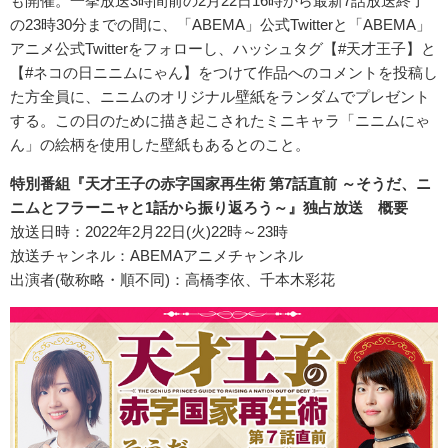
も開催。一挙放送3時間前の2月22日16時から最新7話放送終了
の23時30分までの間に、「ABEMA」公式Twitterと「ABEMA」
アニメ公式Twitterをフォローし、ハッシュタグ【#天才王子】と
【#ネコの日ニニムにゃん】をつけて作品へのコメントを投稿し
た方全員に、ニニムのオリジナル壁紙をランダムでプレゼント
する。この日のために描き起こされたミニキャラ「ニニムにゃ
ん」の絵柄を使用した壁紙もあるとのこと。
特別番組『天才王子の赤字国家再生術 第7話直前 ～そうだ、ニ
ニムとフラーニャと1話から振り返ろう～』独占放送 概要
放送日時：2022年2月22日(火)22時～23時
放送チャンネル：ABEMAアニメチャンネル
出演者(敬称略・順不同)：高橋李依、千本木彩花