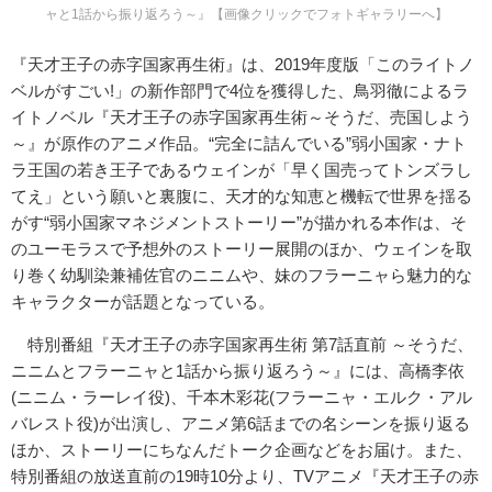
ャと1話から振り返ろう～』【画像クリックでフォトギャラリーへ】
『天才王子の赤字国家再生術』は、2019年度版「このライトノ
ベルがすごい!」の新作部門で4位を獲得した、鳥羽徹によるラ
イトノベル『天才王子の赤字国家再生術～そうだ、売国しよう
～』が原作のアニメ作品。“完全に詰んでいる”弱小国家・ナト
ラ王国の若き王子であるウェインが「早く国売ってトンズラし
てえ」という願いと裏腹に、天才的な知恵と機転で世界を揺る
がす“弱小国家マネジメントストーリー”が描かれる本作は、そ
のユーモラスで予想外のストーリー展開のほか、ウェインを取
り巻く幼馴染兼補佐官のニニムや、妹のフラーニャら魅力的な
キャラクターが話題となっている。
特別番組『天才王子の赤字国家再生術 第7話直前 ～そうだ、
ニニムとフラーニャと1話から振り返ろう～』には、高橋李依
(ニニム・ラーレイ役)、千本木彩花(フラーニャ・エルク・アル
バレスト役)が出演し、アニメ第6話までの名シーンを振り返る
ほか、ストーリーにちなんだトーク企画などをお届け。また、
特別番組の放送直前の19時10分より、TVアニメ『天才王子の赤