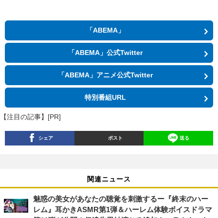
「ABEMA」
「ABEMA」公式Twitter
「ABEMA」アニメ公式Twitter
特別番組URL
【注目の記事】[PR]
シェア
ポスト
送る
関連ニュース
魅惑の美女があなたの聴覚を刺激するー『終末のハー
レム』耳かきASMR第1弾＆ハーレム体験ボイスドラマ