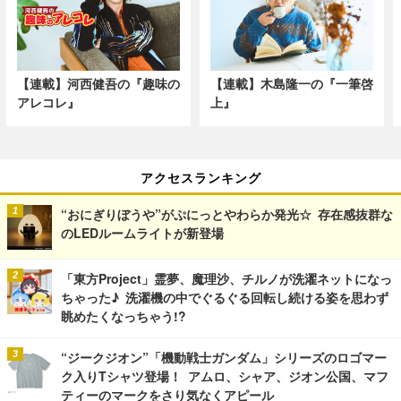
【連載】河西健吾の『趣味の
【連載】木島隆一の『一筆啓
アレコレ』
上』
アクセスランキング
“おにぎりぼうや”がぷにっとやわらか発光☆ 存在感抜群な
のLEDルームライトが新登場
「東方Project」霊夢、魔理沙、チルノが洗濯ネットになっ
ちゃった♪ 洗濯機の中でぐるぐる回転し続ける姿を思わず
眺めたくなっちゃう!?
“ジークジオン”「機動戦士ガンダム」シリーズのロゴマー
ク入りTシャツ登場！ アムロ、シャア、ジオン公国、マフ
ティーのマークをさり気なくアピール