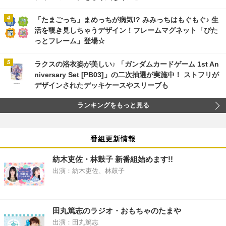
「たまごっち」まめっちが病気!? みみっちはもぐもぐ♪ 生
活を覗き見しちゃうデザイン！フレームマグネット「ぴた
っとフレーム」登場☆
ラクスの浴衣姿が美しい♪ 「ガンダムカードゲーム 1st An
niversary Set [PB03]」の二次抽選が実施中！ ストフリが
デザインされたデッキケースやスリーブも
ランキングをもっと見る
番組更新情報
紡木吏佐・林鼓子 新番組始めます!!
出演：紡木吏佐、林鼓子
田丸篤志のラジオ・おもちゃのたまや
出演：田丸篤志