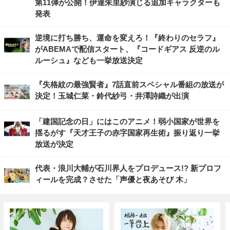
第11弾が公開！伊達朱里紗演じる追加キャラクターも
発表
逆境に打ち勝ち、運命を変えろ！『終わりのセラフ』
がABEMAで配信スタート、『コードギアス 反逆のル
ルーシュ』なども一挙放送決定
『失格紋の最強賢者』7話直前スペシャル番組の放送が
決定！玉城仁菜・鈴代紗弓・井澤詩織が出演
「建国記念の日」にはこのアニメ！弱小国家が世界を
揺るがす『天才王子の赤字国家再生術』振り返り一挙
放送が決定
代表・浪川大輔が石川界人をプロデュース!? 新プロフ
ィールを完成？させた「声優と夜あそび 木」