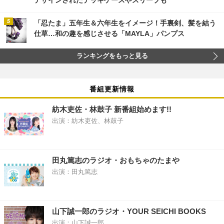
デザインされたデッキケースやスリーブも
「忍たま」五年生＆六年生をイメージ！手裏剣、髪を結う
仕草…和の趣を感じさせる「MAYLA」パンプス
ランキングをもっと見る
番組更新情報
紡木吏佐・林鼓子 新番組始めます!!
出演：紡木吏佐、林鼓子
田丸篤志のラジオ・おもちゃのたまや
出演：田丸篤志
山下誠一郎のラジオ・YOUR SEICHI BOOKS
出演：山下誠一郎