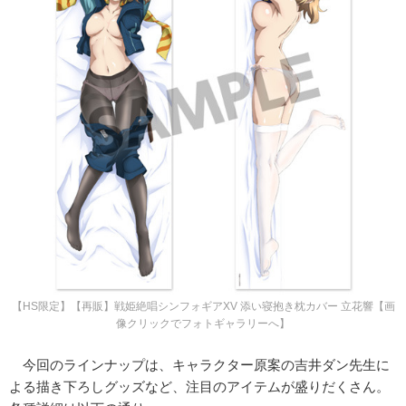
【HS限定】【再販】戦姫絶唱シンフォギアXV 添い寝抱き枕カバー 立花響【画
像クリックでフォトギャラリーへ】
今回のラインナップは、キャラクター原案の吉井ダン先生に
よる描き下ろしグッズなど、注目のアイテムが盛りだくさん。