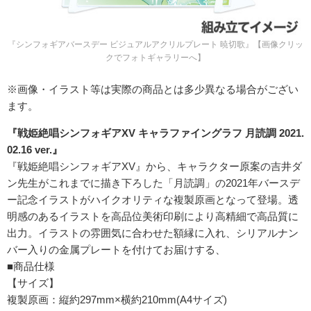
『シンフォギアバースデー ビジュアルアクリルプレート 暁切歌』【画像クリッ
クでフォトギャラリーへ】
※画像・イラスト等は実際の商品とは多少異なる場合がござい
ます。
『戦姫絶唱シンフォギアXV キャラファイングラフ 月読調 2021.
02.16 ver.』
『戦姫絶唱シンフォギアXV』から、キャラクター原案の吉井ダ
ン先生がこれまでに描き下ろした「月読調」の2021年バースデ
ー記念イラストがハイクオリティな複製原画となって登場。透
明感のあるイラストを高品位美術印刷により高精細で高品質に
出力。イラストの雰囲気に合わせた額縁に入れ、シリアルナン
バー入りの金属プレートを付けてお届けする、
■商品仕様
【サイズ】
複製原画：縦約297mm×横約210mm(A4サイズ)