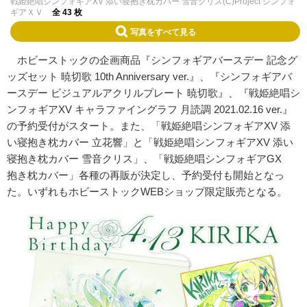
戦姫絶唱シンフォギアXV 添い寝抱き枕カバー 雪音クリス(C)Project シンフォ
ギアＸＶ
全 43 枚
写真をすべて見る
ホビーストックの企画商品『シンフォギアバースデー 記念グ
ッズセット 暁切歌 10th Anniversary ver.』、『シンフォギアバ
ースデー ビジュアルアクリルプレート 暁切歌』、『戦姫絶唱シ
ンフォギアXV キャラファイングラフ 月読調 2021.02.16 ver.』
の予約受付がスタート。また、「戦姫絶唱シンフォギアXV 添
い寝抱き枕カバー 立花響」と「戦姫絶唱シンフォギアXV 添い
寝抱き枕カバー 雪音クリス」、「戦姫絶唱シンフォギアGX
抱き枕カバー」各種の再販が決定し、予約受付も開始となっ
た。いずれもホビーストックWEBショップ限定販売となる。