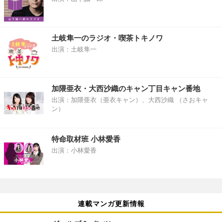
土岐隼一のラジオ・喫茶トキノワ
出演：土岐隼一
加隈亜衣・大西沙織のキャン丁目キャン番地
出演：加隈亜衣（亜衣キャン）、大西沙織 （さおキャ
ン）
特命取材班 小林愛香
出演：小林愛香
連載マンガ更新情報