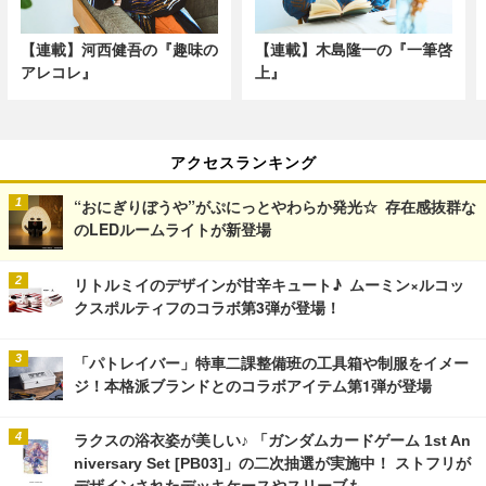
【連載】河西健吾の『趣味の
【連載】木島隆一の『一筆啓
アレコレ』
上』
アクセスランキング
“おにぎりぼうや”がぷにっとやわらか発光☆ 存在感抜群な
のLEDルームライトが新登場
リトルミイのデザインが甘辛キュート♪ ムーミン×ルコッ
クスポルティフのコラボ第3弾が登場！
「パトレイバー」特車二課整備班の工具箱や制服をイメー
ジ！本格派ブランドとのコラボアイテム第1弾が登場
ラクスの浴衣姿が美しい♪ 「ガンダムカードゲーム 1st An
niversary Set [PB03]」の二次抽選が実施中！ ストフリが