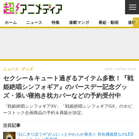
CL
ホーム
ニュース
特集
連載マンガ
番組・動画
連載
ニュース
ニュース一覧
アニメ
特集
ゲーム・アプリ
マンガ
特集一覧
カバー
連載マンガ
2022.1.30 Sun 20:35
ニュース
グッズ
映画
音楽
インタビュー
レポート
連載マンガ一覧
連載一覧
番組・動画
セクシー＆キュート過ぎるアイテム多数！『戦
グッズ
イベント
姫絶唱シンフォギア』のバースデー記念グッ
ラキりす
番組・動画一覧
ラジオ
連載・ブログ
ズ・添い寝抱き枕カバーなどの予約受付中
声優
コスプレ
動画
連載・ブログ一覧
コラム
「戦姫絶唱シンフォギアXV」「戦姫絶唱シンフォギアGX」のホビ
舞台
新帝スタ
ーストック企画商品の予約＆再販が決定。
編集部ブログ・お知らせ
注目記事
“おにぎりぼうや”がぷにっとやわらか発光☆ 存在感抜群なのLED