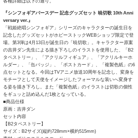
各種詳細は以下の通り。
『シンフォギアバースデー 記念グッズセット 暁切歌 10th Anni
versary ver.』
「戦姫絶唱シンフォギア」シリーズのキャラクターの誕生日を
記念したグッズセットがホビーストックWEBショップ限定で登
場。第3弾は4月13日が誕生日の「暁切歌」。キャラクター原案
の吉井ダン先生による描き下ろしのイラストを使用した、「B2
タペストリー」、「アクリルフィギュア」、「アクリルキーホ
ルダー」、「缶バッジ」、「ポストカード」、「複製色紙」の6
点セットとなる。今回はTVアニメ放送10周年を記念し、変身を
モチーフとして天使をイメージしたフォーマルな装いへ変身す
る姿を描き下ろし。また「複製色紙」のイラストは切歌の個性
をギュッと詰め込んだ1枚となっている。
■商品仕様
原画：吉井ダン
セット内容
【B2タペストリー】
サイズ：B2サイズ(縦約728mm×横約515mm)