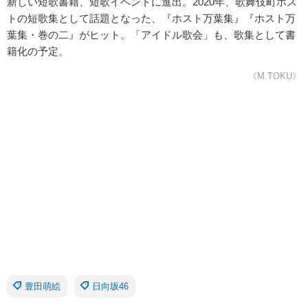
新しい短歌書籍、短歌イベントに進出。2020年、歌舞伎町ホス
トの短歌集として話題となった、『ホスト万葉集』『ホスト万
葉集・巻の二』がヒット。「アイドル歌会」も、歌集として書
籍化の予定。
《M.TOKU》
豊田萌絵
日向坂46