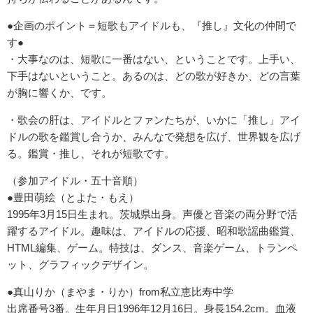
●企画のポイント＝短歌もアイドルも、『推し』文化の仲間で
す●
・大事なのは、短歌に一番はない、ということです。上手い、
下手はないということ。あるのは、どの歌が好きか、どの言葉
が胸に響くか、です。
・歌会の肝は、アイドルとファンたちが、いかに「推し」アイ
ドルの歌を鑑賞し合うか、みんなで発想を広げ、世界観を広げ
る。鑑賞・推し、それが短歌です。
（参加アイドル・五十音順）
●豊田萌絵（とよた・もえ）
1995年3月15日生まれ。茨城県出身。声優と音楽の両分野で活
躍するアイドル。趣味は、アイドルの応援、昭和歌謡曲鑑賞、
HTML編集、ゲーム。特技は、ダンス、音楽ゲーム、トランペ
ット、グラフィックデザイン。
●真山りか（まやま・りか）from私立恵比寿中学
出席番号3番。生年月日1996年12月16日。身長154.2cm。血液