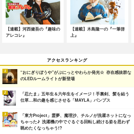
【連載】河西健吾の『趣味の
【連載】木島隆一の『一筆啓
アレコレ』
上』
アクセスランキング
“おにぎりぼうや”がぷにっとやわらか発光☆ 存在感抜群な
のLEDルームライトが新登場
「忍たま」五年生＆六年生をイメージ！手裏剣、髪を結う
仕草…和の趣を感じさせる「MAYLA」パンプス
「東方Project」霊夢、魔理沙、チルノが洗濯ネットになっ
ちゃった♪ 洗濯機の中でぐるぐる回転し続ける姿を思わず
眺めたくなっちゃう!?