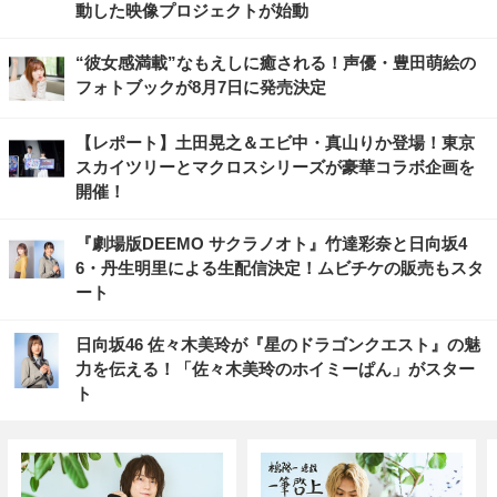
動した映像プロジェクトが始動
“彼女感満載”なもえしに癒される！声優・豊田萌絵の
フォトブックが8月7日に発売決定
【レポート】土田晃之＆エビ中・真山りか登場！東京
スカイツリーとマクロスシリーズが豪華コラボ企画を
開催！
『劇場版DEEMO サクラノオト』竹達彩奈と日向坂4
6・丹生明里による生配信決定！ムビチケの販売もスタ
ート
日向坂46 佐々木美玲が『星のドラゴンクエスト』の魅
力を伝える！「佐々木美玲のホイミーぱん」がスター
ト