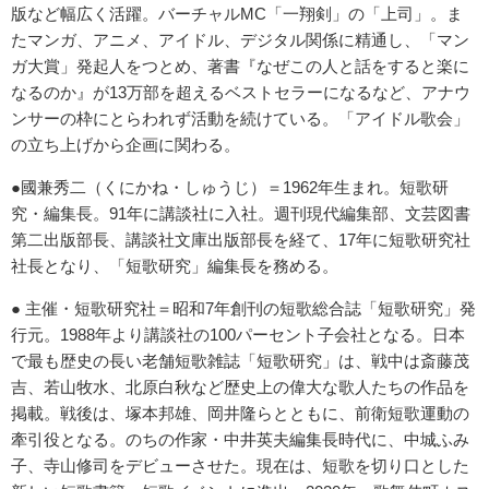
版など幅広く活躍。バーチャルMC「一翔剣」の「上司」。ま
たマンガ、アニメ、アイドル、デジタル関係に精通し、「マン
ガ大賞」発起人をつとめ、著書『なぜこの人と話をすると楽に
なるのか』が13万部を超えるベストセラーになるなど、アナウ
ンサーの枠にとらわれず活動を続けている。「アイドル歌会」
の立ち上げから企画に関わる。
●國兼秀二（くにかね・しゅうじ）＝1962年生まれ。短歌研
究・編集長。91年に講談社に入社。週刊現代編集部、文芸図書
第二出版部長、講談社文庫出版部長を経て、17年に短歌研究社
社長となり、「短歌研究」編集長を務める。
● 主催・短歌研究社＝昭和7年創刊の短歌総合誌「短歌研究」発
行元。1988年より講談社の100パーセント子会社となる。日本
で最も歴史の長い老舗短歌雑誌「短歌研究」は、戦中は斎藤茂
吉、若山牧水、北原白秋など歴史上の偉大な歌人たちの作品を
掲載。戦後は、塚本邦雄、岡井隆らとともに、前衛短歌運動の
牽引役となる。のちの作家・中井英夫編集長時代に、中城ふみ
子、寺山修司をデビューさせた。現在は、短歌を切り口とした