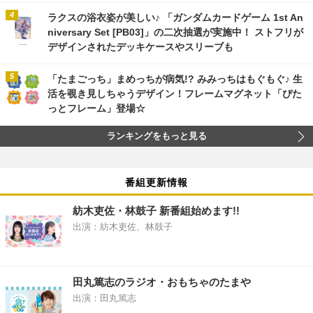
ラクスの浴衣姿が美しい♪ 「ガンダムカードゲーム 1st An
niversary Set [PB03]」の二次抽選が実施中！ ストフリが
デザインされたデッキケースやスリーブも
「たまごっち」まめっちが病気!? みみっちはもぐもぐ♪ 生
活を覗き見しちゃうデザイン！フレームマグネット「ぴた
っとフレーム」登場☆
ランキングをもっと見る
番組更新情報
紡木吏佐・林鼓子 新番組始めます!!
出演：紡木吏佐、林鼓子
田丸篤志のラジオ・おもちゃのたまや
出演：田丸篤志