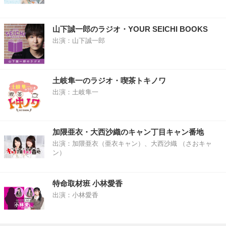
山下誠一郎のラジオ・YOUR SEICHI BOOKS
出演：山下誠一郎
土岐隼一のラジオ・喫茶トキノワ
出演：土岐隼一
加隈亜衣・大西沙織のキャン丁目キャン番地
出演：加隈亜衣（亜衣キャン）、大西沙織 （さおキャ
ン）
特命取材班 小林愛香
出演：小林愛香