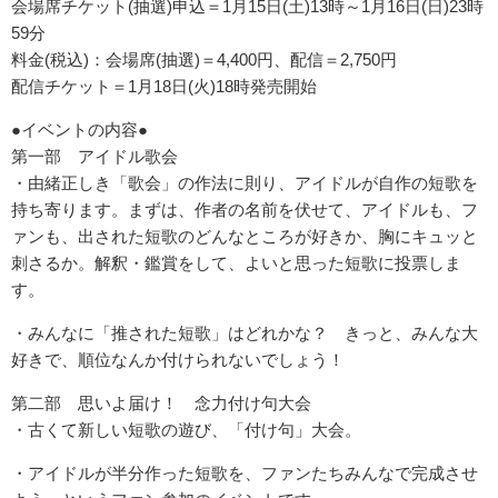
会場席チケット(抽選)申込＝1月15日(土)13時～1月16日(日)23時
59分
料金(税込)：会場席(抽選)＝4,400円、配信＝2,750円
配信チケット＝1月18日(火)18時発売開始
●イベントの内容●
第一部 アイドル歌会
・由緒正しき「歌会」の作法に則り、アイドルが自作の短歌を
持ち寄ります。まずは、作者の名前を伏せて、アイドルも、フ
ァンも、出された短歌のどんなところが好きか、胸にキュッと
刺さるか。解釈・鑑賞をして、よいと思った短歌に投票しま
す。
・みんなに「推された短歌」はどれかな？ きっと、みんな大
好きで、順位なんか付けられないでしょう！
第二部 思いよ届け！ 念力付け句大会
・古くて新しい短歌の遊び、「付け句」大会。
・アイドルが半分作った短歌を、ファンたちみんなで完成させ