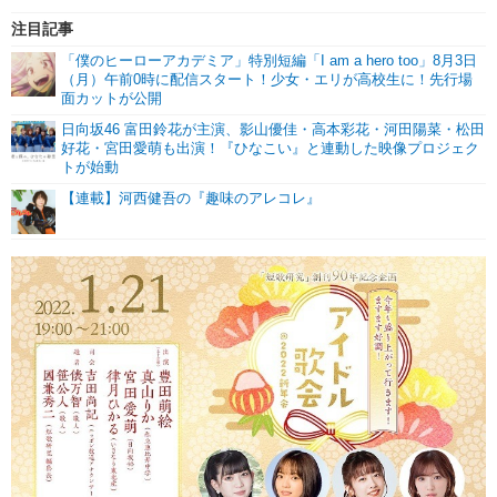
注目記事
「僕のヒーローアカデミア」特別短編「I am a hero too」8月3日
（月）午前0時に配信スタート！少女・エリが高校生に！先行場
面カットが公開
日向坂46 富田鈴花が主演、影山優佳・高本彩花・河田陽菜・松田
好花・宮田愛萌も出演！『ひなこい』と連動した映像プロジェク
トが始動
【連載】河西健吾の『趣味のアレコレ』