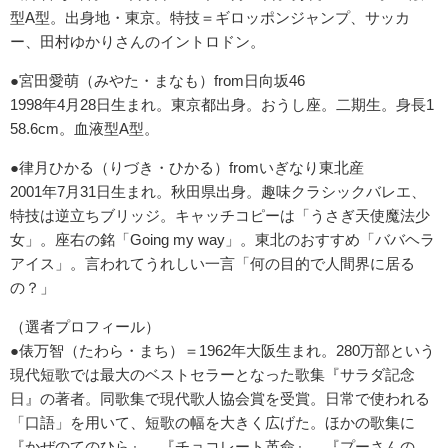
型A型。出身地・東京。特技＝ギロッポンジャンプ、サッカ
ー、田村ゆかりさんのイントロドン。
●宮田愛萌（みやた・まなも）from日向坂46
1998年4月28日生まれ。東京都出身。おうし座。二期生。身長1
58.6cm。血液型A型。
●律月ひかる（りづき・ひかる）fromいぎなり東北産
2001年7月31日生まれ。秋田県出身。趣味クラシックバレエ、
特技は逆立ちブリッジ。キャッチコピーは「うさぎ天使魔法少
女」。座右の銘「Going my way」。東北のおすすめ「ババヘラ
アイス」。言われてうれしい一言「何の目的で人間界に居る
の？」
（選者プロフィール）
●俵万智（たわら・まち）＝1962年大阪生まれ。280万部という
現代短歌では最大のベストセラーとなった歌集『サラダ記念
日』の著者。同歌集で現代歌人協会賞を受賞。日常で使われる
「口語」を用いて、短歌の幅を大きく広げた。ほかの歌集に
『かぜのてのひら』、『チョコレート革命』、『プーさんの