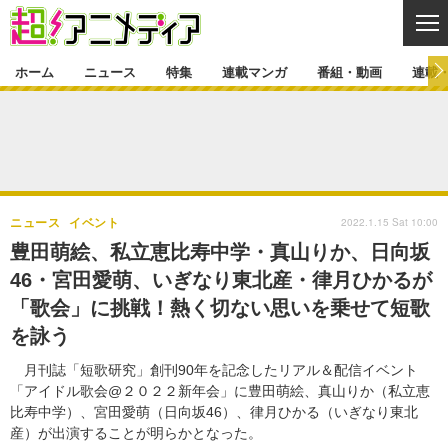
CL
ホーム
ニュース
特集
連載マンガ
番組・動画
連載
ニュース
ニュース一覧
アニメ
特集
ゲーム・アプリ
マンガ
特集一覧
カバー
連載マンガ
2022.1.15 Sat 10:00
ニュース
イベント
映画
音楽
インタビュー
レポート
連載マンガ一覧
連載一覧
番組・動画
豊田萌絵、私立恵比寿中学・真山りか、日向坂
グッズ
イベント
46・宮田愛萌、いぎなり東北産・律月ひかるが
ラキりす
番組・動画一覧
ラジオ
連載・ブログ
「歌会」に挑戦！熱く切ない思いを乗せて短歌
声優
コスプレ
動画
連載・ブログ一覧
コラム
を詠う
舞台
新帝スタ
編集部ブログ・お知らせ
月刊誌「短歌研究」創刊90年を記念したリアル＆配信イベント
「アイドル歌会@２０２２新年会」に豊田萌絵、真山りか（私立恵
比寿中学）、宮田愛萌（日向坂46）、律月ひかる（いぎなり東北
産）が出演することが明らかとなった。