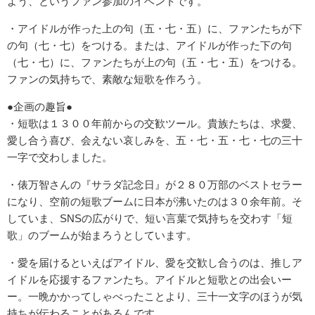
よう、というファン参加のイベントです。
・アイドルが作った上の句（五・七・五）に、ファンたちが下
の句（七・七）をつける。または、アイドルが作った下の句
（七・七）に、ファンたちが上の句（五・七・五）をつける。
ファンの気持ちで、素敵な短歌を作ろう。
●企画の趣旨●
・短歌は１３００年前からの交歓ツール。貴族たちは、求愛、
愛し合う喜び、会えない哀しみを、五・七・五・七・七の三十
一字で交わしました。
・俵万智さんの『サラダ記念日』が２８０万部のベストセラー
になり、空前の短歌ブームに日本が沸いたのは３０余年前。そ
していま、SNSの広がりで、短い言葉で気持ちを交わす「短
歌」のブームが始まろうとしています。
・愛を届けるといえばアイドル、愛を交歓し合うのは、推しア
イドルを応援するファンたち。アイドルと短歌との出会いー
ー。一晩かかってしゃべったことより、三十一文字のほうが気
持ちが伝わることがあるんです。