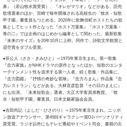
鼻』（若山牧水賞受賞）、『オレがマリオ』などがある。読売
歌壇選者のほか、宮崎で毎年開催される高校生の「牧水・短歌
甲子園」審査員もつとめる。2020年に歌舞伎町ホストたちの歌
集としてヒット作となった『ホスト万葉集』『ホスト万葉集・
巻の二』では企画のはじめから編者として関わった。最新歌集
『未来のサイズ』を20年10月に上梓。同作で、詩歌文学館賞と
迢空賞をダブル受賞。
●笹公人（ささ・きみひと）＝1975年東京生まれ。第一歌集
『念力家族』がNHKドラマの原作となったほか、短歌のエンタ
ーテインメント性を追求する第一人者。続く歌集・作品集に、
『念力図鑑』『抒情の奇妙な冒険』『念力ろまん』作品集『念
力レストラン』などがある。大林宣彦監督『その日のまえに』
にも出演。「未来短歌会」選者。大正大学客員准教授。「牧
水・短歌甲子園」審査員。日本文藝家協会会員。
●吉田尚記（よしだ・ひさのり）＝1975年東京生まれ。ニッポ
ン放送アナウンサー。第49回ギャラクシー賞DJパーソナリティ
賞受賞。ラジオ以外にもテレビ番組やイベント司会、書籍の出