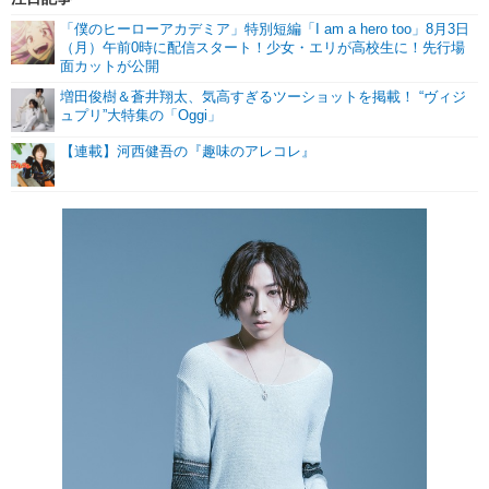
「僕のヒーローアカデミア」特別短編「I am a hero too」8月3日
（月）午前0時に配信スタート！少女・エリが高校生に！先行場
面カットが公開
増田俊樹＆蒼井翔太、気高すぎるツーショットを掲載！ “ヴィジ
ュプリ”大特集の「Oggi」
【連載】河西健吾の『趣味のアレコレ』