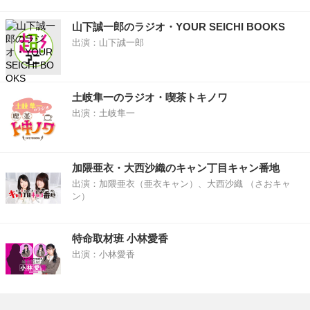
山下誠一郎のラジオ・YOUR SEICHI BOOKS
出演：山下誠一郎
土岐隼一のラジオ・喫茶トキノワ
出演：土岐隼一
加隈亜衣・大西沙織のキャン丁目キャン番地
出演：加隈亜衣（亜衣キャン）、大西沙織 （さおキャ
ン）
特命取材班 小林愛香
出演：小林愛香