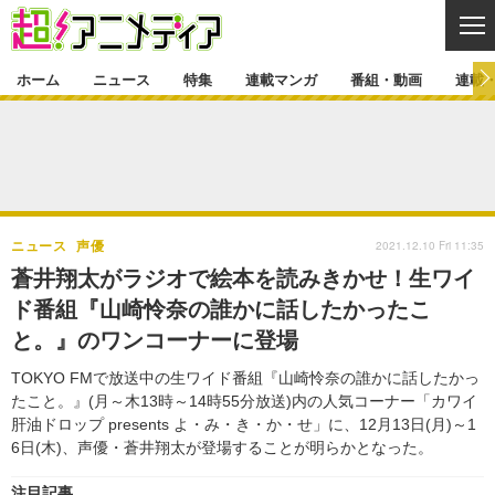
CL
ホーム
ニュース
特集
連載マンガ
番組・動画
連載
ニュース
ニュース一覧
アニメ
特集
ゲーム・アプリ
マンガ
特集一覧
カバー
連載マンガ
2021.12.10 Fri 11:35
ニュース
声優
映画
音楽
インタビュー
レポート
連載マンガ一覧
連載一覧
番組・動画
蒼井翔太がラジオで絵本を読みきかせ！生ワイ
グッズ
イベント
ド番組『山崎怜奈の誰かに話したかったこ
ラキりす
番組・動画一覧
ラジオ
連載・ブログ
と。』のワンコーナーに登場
声優
コスプレ
動画
連載・ブログ一覧
コラム
TOKYO FMで放送中の生ワイド番組『山崎怜奈の誰かに話したかっ
舞台
新帝スタ
たこと。』(月～木13時～14時55分放送)内の人気コーナー「カワイ
編集部ブログ・お知らせ
肝油ドロップ presents よ・み・き・か・せ」に、12月13日(月)～1
6日(木)、声優・蒼井翔太が登場することが明らかとなった。
注目記事