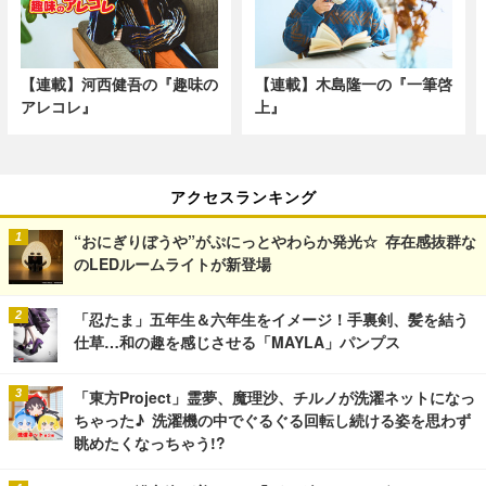
【連載】河西健吾の『趣味の
【連載】木島隆一の『一筆啓
アレコレ』
上』
アクセスランキング
“おにぎりぼうや”がぷにっとやわらか発光☆ 存在感抜群な
のLEDルームライトが新登場
「忍たま」五年生＆六年生をイメージ！手裏剣、髪を結う
仕草…和の趣を感じさせる「MAYLA」パンプス
「東方Project」霊夢、魔理沙、チルノが洗濯ネットになっ
ちゃった♪ 洗濯機の中でぐるぐる回転し続ける姿を思わず
眺めたくなっちゃう!?