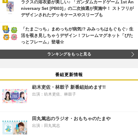
ラクスの浴衣姿が美しい♪ 「ガンダムカードゲーム 1st An
niversary Set [PB03]」の二次抽選が実施中！ ストフリが
デザインされたデッキケースやスリーブも
「たまごっち」まめっちが病気!? みみっちはもぐもぐ♪ 生
活を覗き見しちゃうデザイン！フレームマグネット「ぴた
っとフレーム」登場☆
ランキングをもっと見る
番組更新情報
紡木吏佐・林鼓子 新番組始めます!!
出演：紡木吏佐、林鼓子
田丸篤志のラジオ・おもちゃのたまや
出演：田丸篤志