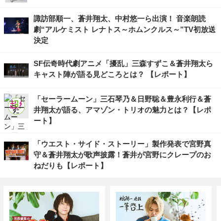
諏訪部順一、蒼井翔太、中村悠一ら出演！ 音楽朗読
劇“アルケミスト レナトス～ホムンクルス～”TV初放送
決定
SF伝奇時代劇アニメ「擾乱」三森すずこ＆蒼井翔太ら
キャスト陣が語る見どころとは？ 【レポート】
「セーラームーン」三石琴乃＆日野聡＆豊永利行＆蒼
井翔太が語る、アマゾン・トリオの魅力とは？【レポ
ート】
「ウエスト・サイド・ストーリー」製作発表で宮野真
守＆蒼井翔太が歌声披露！蒼井が宮野にクレープのお
ねだりも【レポート】