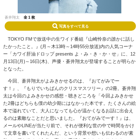
蒼井翔太
全 1 枚
写真をすべて見る
TOKYO FMで放送中の生ワイド番組『山崎怜奈の誰かに話し
たかったこと。』(月～木13時～14時55分放送)内の人気コーナ
ー「カワイ肝油ドロップ presents よ・み・き・か・せ」に、12
月13日(月)～16日(木)、声優・蒼井翔太が登場することが明らか
となった。
今回、蒼井翔太がよみきかせるのは、『おてがみでー
す！』、『もりでいちばんのクリスマスツリー』の2冊。蒼井翔
太は今回のよみきかせの感想・聴きどころを「今回よみきかせ
た2冊はどちらも僕の幼少期にはなかった本です。たくさんの絵
本で溢れていて、大人になっても心が温かくなるお話に出会え
るのは素敵なことだと思いました。『おてがみでーす！』は、
メールやLINEが当たり前で、それが便利な世の中で時間をかけ
て文章を書いてくれたんだ、という背景や想いも伝わるのが素