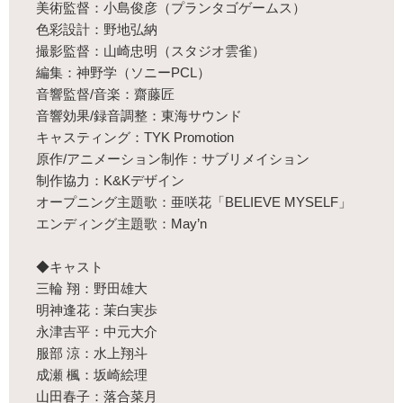
美術監督：小島俊彦（プランタゴゲームス）
色彩設計：野地弘納
撮影監督：山崎忠明（スタジオ雲雀）
編集：神野学（ソニーPCL）
音響監督/音楽：齋藤匠
音響効果/録音調整：東海サウンド
キャスティング：TYK Promotion
原作/アニメーション制作：サブリメイション
制作協力：K&Kデザイン
オープニング主題歌：亜咲花「BELIEVE MYSELF」
エンディング主題歌：May’n
◆キャスト
三輪 翔：野田雄大
明神逢花：茉白実歩
永津吉平：中元大介
服部 涼：水上翔斗
成瀬 楓：坂崎絵理
山田春子：落合菜月