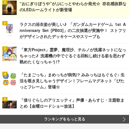
“おにぎりぼうや”がぷにっとやわらか発光☆ 存在感抜群な
のLEDルームライトが新登場
ラクスの浴衣姿が美しい♪ 「ガンダムカードゲーム 1st A
nniversary Set [PB03]」の二次抽選が実施中！ ストフリ
がデザインされたデッキケースやスリーブも
「東方Project」霊夢、魔理沙、チルノが洗濯ネットになっ
ちゃった♪ 洗濯機の中でぐるぐる回転し続ける姿を思わず
眺めたくなっちゃう!?
「たまごっち」まめっちが病気!? みみっちはもぐもぐ♪ 生
活を覗き見しちゃうデザイン！フレームマグネット「ぴた
っとフレーム」登場☆
「借りぐらしのアリエッティ」声優・あらすじ・主題歌ま
とめ【金曜ロードショー放送】
ランキングをもっと見る