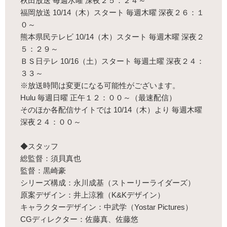
秋田放送 毎週水曜 深夜２５：２４～
福岡放送 10/14（木）スタート 毎週木曜 深夜２６：１
０～
熊本県民テレビ 10/14（木）スタート 毎週木曜 深夜２
５：２９～
ＢＳ日テレ 10/16（土）スタート 毎週土曜 深夜２４：
３３～
※放送時間は変更になる可能性がございます。
Hulu 毎週日曜 正午１２：００～（最速配信）
そのほか各配信サイトでは 10/14（木）より 毎週木曜
深夜２４：００～
◆スタッフ
総監督：須貝真也
監督：黒崎豪
シリーズ構成：永川成基（ストーリーライダーズ）
原案デザイン：井上涼雅（K&Kデザイン）
キャラクターデザイン：中武学（Yostar Pictures）
CGディレクター：佐藤真、佐藤悠