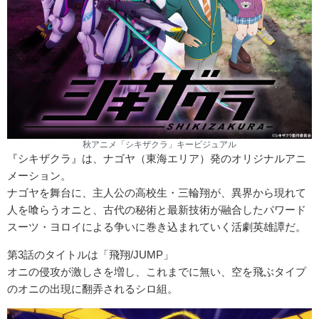
秋アニメ「シキザクラ」キービジュアル
『シキザクラ』は、ナゴヤ（東海エリア）発のオリジナルアニ
メーション。
ナゴヤを舞台に、主人公の高校生・三輪翔が、異界から現れて
人を喰らうオニと、古代の秘術と最新技術が融合したパワード
スーツ・ヨロイによる争いに巻き込まれていく活劇英雄譚だ。
第3話のタイトルは「飛翔/JUMP」
オニの侵攻が激しさを増し、これまでに無い、空を飛ぶタイプ
のオニの出現に翻弄されるシロ組。