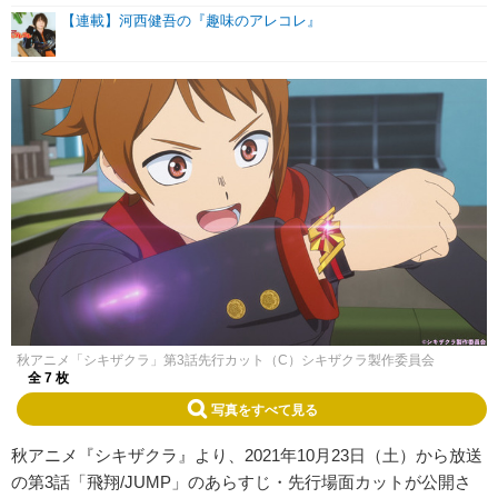
【連載】河西健吾の『趣味のアレコレ』
秋アニメ「シキザクラ」第3話先行カット（C）シキザクラ製作委員会
全 7 枚
写真をすべて見る
秋アニメ『シキザクラ』より、2021年10月23日（土）から放送
の第3話「飛翔/JUMP」のあらすじ・先行場面カットが公開さ