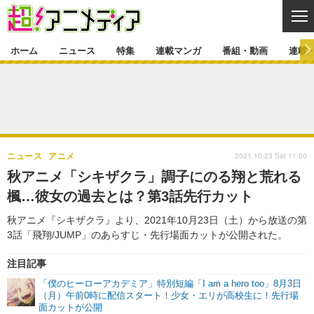
CL
ホーム
ニュース
特集
連載マンガ
番組・動画
連載
ニュース
ニュース一覧
アニメ
特集
ゲーム・アプリ
マンガ
特集一覧
カバー
連載マンガ
2021.10.23 Sat 11:00
ニュース
アニメ
映画
音楽
インタビュー
レポート
連載マンガ一覧
連載一覧
番組・動画
秋アニメ「シキザクラ」調子にのる翔と荒れる
グッズ
イベント
楓…彼女の過去とは？第3話先行カット
ラキりす
番組・動画一覧
ラジオ
連載・ブログ
秋アニメ『シキザクラ』より、2021年10月23日（土）から放送の第
声優
コスプレ
動画
連載・ブログ一覧
コラム
3話「飛翔/JUMP」のあらすじ・先行場面カットが公開された。
舞台
新帝スタ
編集部ブログ・お知らせ
注目記事
「僕のヒーローアカデミア」特別短編「I am a hero too」8月3日
（月）午前0時に配信スタート！少女・エリが高校生に！先行場
面カットが公開