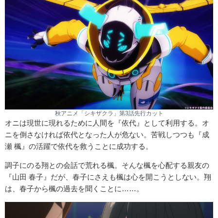
秋アニメ「シキザクラ」第3話先行カット
オニは現世に現れるために人間を『依代』として利用する。オ
ニを倒さなければ依代となった人が危ない。苦戦しつつも『成
瀬 楓』の活躍で依代を救うことに成功する。
調子にのる翔との会話で荒れる楓。そんな楓を心配する親友の
『山田 春子』だが、春子にさえも楓は心を開こうとしない。翔
は、春子から楓の過去を聞くことに……。