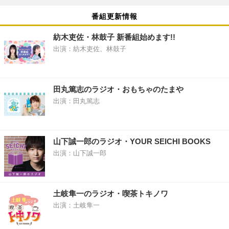
番組更新情報
紡木吏佐・林鼓子 新番組始めます!!
出演：紡木吏佐、林鼓子
田丸篤志のラジオ・おもちゃのたまや
出演：田丸篤志
山下誠一郎のラジオ・YOUR SEICHI BOOKS
出演：山下誠一郎
土岐隼一のラジオ・喫茶トキノワ
出演：土岐隼一