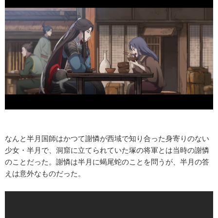
なんと半月国師はかつて謝憐が西域で知り合った身寄りのない
少女・半月で、洞窟に立てられていた塚の将軍とは当時の謝憐
のことだった。謝憐は半月に蝎尾蛇のことを問うが、半月の答
えは意外なものだった。