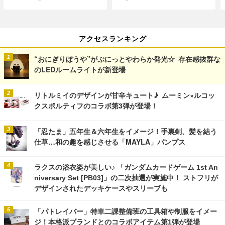
アクセスランキング
“おにぎりぼうや”がぷにっとやわらか発光☆ 存在感抜群な
のLEDルームライトが新登場
リトルミイのデザインが甘辛キュート♪ ムーミン×ルコッ
クスポルティフのコラボ第3弾が登場！
「忍たま」五年生＆六年生をイメージ！手裏剣、髪を結う
仕草…和の趣を感じさせる「MAYLA」パンプス
ラクスの浴衣姿が美しい♪ 「ガンダムカードゲーム 1st An
niversary Set [PB03]」の二次抽選が実施中！ ストフリが
デザインされたデッキケースやスリーブも
「パトレイバー」特車二課整備班の工具箱や制服をイメー
ジ！本格派ブランドとのコラボアイテム第1弾が登場