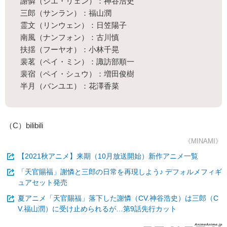
謝憐（シエ・リェン）：神谷浩史
三郎（サンラン）：福山潤
霊文（リンウェン）：日笠陽子
南風（ナンフォン）：古川慎
扶揺（フーヤオ）：小林千晃
裴茗（ペイ・ミン）：諏訪部順一
裴宿（ペイ・シュウ）：増田俊樹
半月（バンユエ）：花澤香菜
（C）bilibili
《MINAMI》
【2021秋アニメ】来期（10月放送開始）新作アニメ一覧
「天官賜福」謝憐と三郎の日常を再現しよう♪ デフォルメフィギ
ュアセット発売
夏アニメ「天官賜福」落下した謝憐（CV.神谷浩史）は三郎（C
V.福山潤）に受け止められるが…第9話先行カット