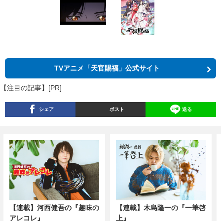
TVアニメ「天官賜福」公式サイト
【注目の記事】[PR]
シェア
ポスト
送る
【連載】河西健吾の『趣味の
【連載】木島隆一の『一筆啓
アレコレ』
上』