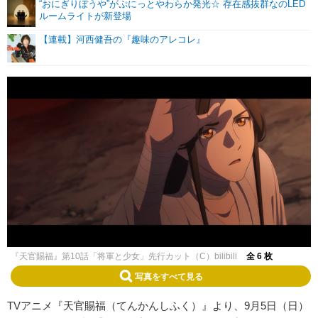
“おにぎりぼうや”がぷにっとやわらか発光☆ 存在感抜群なのLED
ルームライトが新登場
【連載】河西健吾の『趣味のアレコレ』
『天官賜福』第10話「将軍と少女」先行カット（C）bilibili
全 6 枚
写真をすべて見る
TVアニメ『天官賜福（てんかんしふく）』より、9月5日（日）