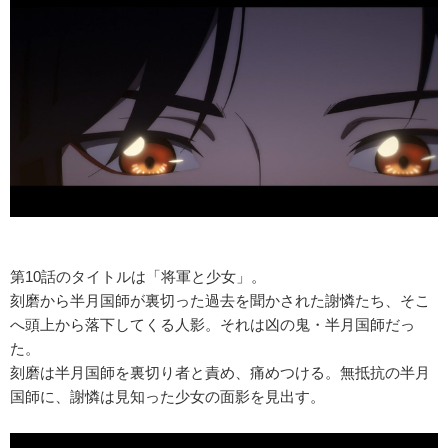
第10話のタイトルは「将軍と少女」。
刻磨から半月国師が裏切った過去を聞かされた謝憐たち、そこ
へ頭上から落下してくる人影。それは凶の鬼・半月国師だっ
た。
刻磨は半月国師を裏切り者と責め、痛めつける。無抵抗の半月
国師に、謝憐は見知った少女の面影を見出す。