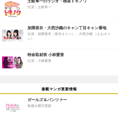
土岐隼一のラジオ・喫茶トキノワ
出演：土岐隼一
加隈亜衣・大西沙織のキャン丁目キャン番地
出演：加隈亜衣（亜衣キャン）、大西沙織 （さおキャ
ン）
特命取材班 小林愛香
出演：小林愛香
連載マンガ更新情報
ガールズ＆パンツァー
毎週火曜日更新