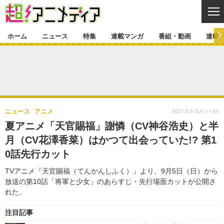
CL
ホーム
ニュース
特集
連載マンガ
番組・動画
連載
ニュース
ニュース一覧
アニメ
特集
ゲーム・アプリ
マンガ
特集一覧
カバー
連載マンガ
2021.9.5 Sun 11:00
ニュース
アニメ
映画
音楽
インタビュー
レポート
連載マンガ一覧
連載一覧
番組・動画
夏アニメ「天官賜福」謝憐（CV神谷浩史）と半
グッズ
イベント
月（CV花澤香菜）はかつて出会っていた!? 第1
ラキりす
番組・動画一覧
ラジオ
連載・ブログ
0話先行カット
声優
コスプレ
動画
連載・ブログ一覧
コラム
TVアニメ『天官賜福（てんかんしふく）』より、9月5日（日）から
舞台
新帝スタ
放送の第10話「将軍と少女」のあらすじ・先行場面カットが公開さ
編集部ブログ・お知らせ
れた。
注目記事