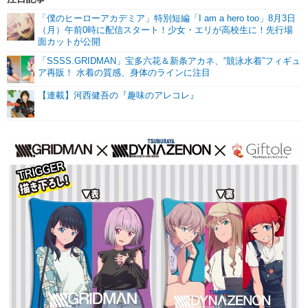
「僕のヒーローアカデミア」特別短編「I am a hero too」8月3日
（月）午前0時に配信スタート！少女・エリが高校生に！先行場
面カットが公開
「SSSS.GRIDMAN」宝多六花＆新条アカネ、“競泳水着”フィギュ
ア再販！ 水着の質感、身体のラインに注目
【連載】河西健吾の『趣味のアレコレ』