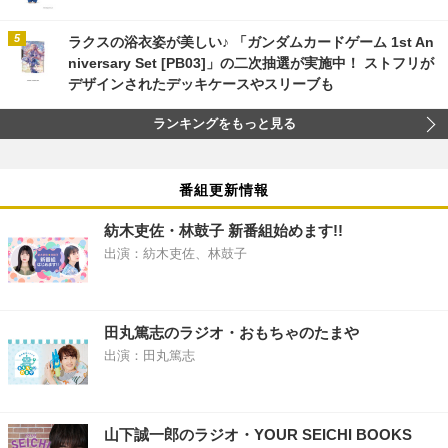
ラクスの浴衣姿が美しい♪ 「ガンダムカードゲーム 1st An
niversary Set [PB03]」の二次抽選が実施中！ ストフリが
デザインされたデッキケースやスリーブも
ランキングをもっと見る
番組更新情報
紡木吏佐・林鼓子 新番組始めます!!
出演：紡木吏佐、林鼓子
田丸篤志のラジオ・おもちゃのたまや
出演：田丸篤志
山下誠一郎のラジオ・YOUR SEICHI BOOKS