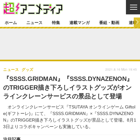
CL
ホーム
ニュース
特集
連載マンガ
番組・動画
連載
ニュース
ニュース一覧
アニメ
特集
ゲーム・アプリ
マンガ
特集一覧
カバー
連載マンガ
2021.8.16 Mon 19:45
ニュース
グッズ
映画
音楽
インタビュー
レポート
連載マンガ一覧
連載一覧
番組・動画
『SSSS.GRIDMAN』『SSSS.DYNAZENON』
グッズ
イベント
のTRIGGER描き下ろしイラストグッズがオン
ラキりす
番組・動画一覧
ラジオ
連載・ブログ
ラインクレーンサービスの景品として登場
声優
コスプレ
動画
連載・ブログ一覧
コラム
オンラインクレーンサービス『TSUTAYA オンラインゲーム Giftol
舞台
新帝スタ
e(ギフトーレ)』にて、『SSSS.GRIDMAN』×『SSSS.DYNAZENO
編集部ブログ・お知らせ
N』のTRIGGER描き下ろしイラストグッズが景品として登場。8月1
3日よりコラボキャンペーンも実施している。
注目記事