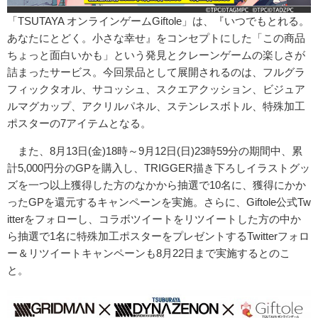
「TSUTAYA オンラインゲームGiftole」は、『いつでもとれる。
あなたにとどく。小さな幸せ』をコンセプトにした「この商品
ちょっと面白いかも」という発見とクレーンゲームの楽しさが
詰まったサービス。今回景品として展開されるのは、フルグラ
フィックタオル、サコッシュ、スクエアクッション、ビジュア
ルマグカップ、アクリルパネル、ステンレスボトル、特殊加工
ポスターの7アイテムとなる。
また、8月13日(金)18時～9月12日(日)23時59分の期間中、累
計5,000円分のGPを購入し、TRIGGER描き下ろしイラストグッ
ズを一つ以上獲得した方のなかから抽選で10名に、獲得にかか
ったGPを還元するキャンペーンを実施。さらに、Giftole公式Tw
itterをフォローし、コラボツイートをリツイートした方の中か
ら抽選で1名に特殊加工ポスターをプレゼントするTwitterフォロ
ー＆リツイートキャンペーンも8月22日まで実施するとのこ
と。