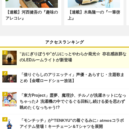
【連載】河西健吾の『趣味の
【連載】木島隆一の『一筆啓
アレコレ』
上』
アクセスランキング
“おにぎりぼうや”がぷにっとやわらか発光☆ 存在感抜群な
のLEDルームライトが新登場
「借りぐらしのアリエッティ」声優・あらすじ・主題歌ま
とめ【金曜ロードショー放送】
「東方Project」霊夢、魔理沙、チルノが洗濯ネットになっ
ちゃった♪ 洗濯機の中でぐるぐる回転し続ける姿を思わず
眺めたくなっちゃう!?
「モンチッチ」が“TENKYU”の着ぐるみに♪ atmosコラボ
アイテム登場！キーチェーン＆Tシャツを展開