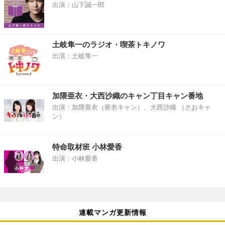
出演：山下誠一郎
土岐隼一のラジオ・喫茶トキノワ
出演：土岐隼一
加隈亜衣・大西沙織のキャン丁目キャン番地
出演：加隈亜衣（亜衣キャン）、大西沙織 （さおキャ
ン）
特命取材班 小林愛香
出演：小林愛香
連載マンガ更新情報