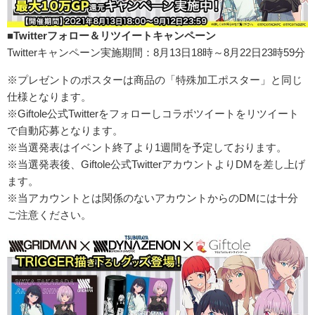
■Twitterフォロー＆リツイートキャンペーン
Twitterキャンペーン実施期間：8月13日18時～8月22日23時59分
※プレゼントのポスターは商品の「特殊加工ポスター」と同じ
仕様となります。
※Giftole公式Twitterをフォローしコラボツイートをリツイート
で自動応募となります。
※当選発表はイベント終了より1週間を予定しております。
※当選発表後、Giftole公式TwitterアカウントよりDMを差し上げ
ます。
※当アカウントとは関係のないアカウントからのDMには十分
ご注意ください。