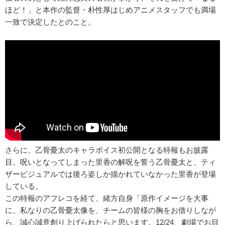
ほど！」と本作の監督・朴性厚はじめアニメスタッフでも満場
一致で決定したとのこと。
さらに、乙骨憂太のキャラボイス初公開となる特報もお披露
目。呪いとなってしまった里香の解呪を誓う乙骨憂太と、ティ
ザービジュアルでは後ろ姿しか描かれていなかった里香が登場
している。
この特報のアフレコを経て、緒方自身「原作イメージを大事
に、私なりの乙骨憂太像を、チームの皆様の胸をお借りしなが
ら、誠心誠意創り上げられたらと思います。12/24、劇場でお目