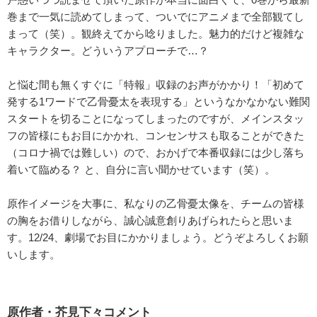
巻まで一気に読めてしまって、ついでにアニメまで全部観てし
まって（笑）。観終えてから唸りました。魅力的だけど複雑な
キャラクター。どういうアプローチで…？
と悩む間も無くすぐに「特報」収録のお声がかかり！「初めて
発する1ワードで乙骨憂太を表現する」というなかなかない難関
スタートを切ることになってしまったのですが、メインスタッ
フの皆様にもお目にかかれ、コンセンサスも取ることができた
（コロナ禍では難しい）ので、おかげで本番収録には少し落ち
着いて臨める？ と、自分に言い聞かせています（笑）。
原作イメージを大事に、私なりの乙骨憂太像を、チームの皆様
の胸をお借りしながら、誠心誠意創りあげられたらと思いま
す。12/24、劇場でお目にかかりましょう。どうぞよろしくお願
いします。
原作者・芥見下々コメント