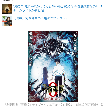
“おにぎりぼうや”がぷにっとやわらか発光☆ 存在感抜群なのLED
ルームライトが新登場
【連載】河西健吾の『趣味のアレコレ』
『劇場版 呪術廻戦 0』ティザービジュアル（C）2021 「劇場版 呪術廻戦0」製