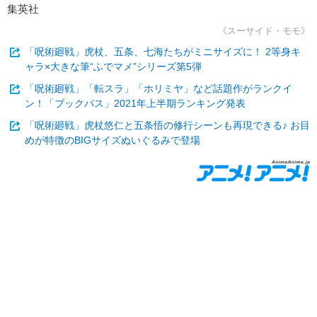
集英社
《スーサイド・モモ》
「呪術廻戦」虎杖、五条、七海たちがミニサイズに！ 2等身キ
ャラ×大きな筆“ふでマメ”シリーズ第5弾
「呪術廻戦」「転スラ」「ホリミヤ」など話題作がランクイ
ン！「ブックパス」2021年上半期ランキング発表
「呪術廻戦」虎杖悠仁と五条悟の修行シーンも再現できる♪ お目
めが特徴のBIGサイズぬいぐるみで登場