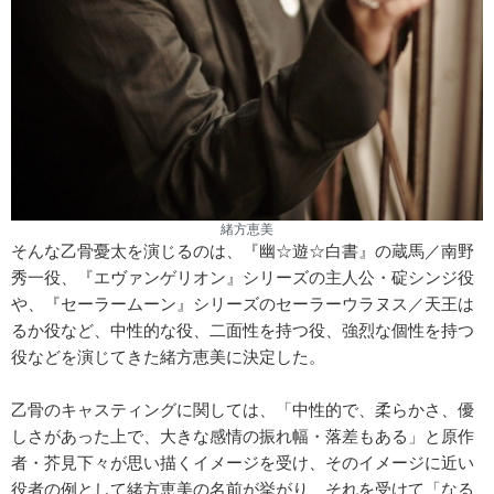
緒方恵美
そんな乙骨憂太を演じるのは、『幽☆遊☆白書』の蔵馬／南野
秀一役、『エヴァンゲリオン』シリーズの主人公・碇シンジ役
や、『セーラームーン』シリーズのセーラーウラヌス／天王は
るか役など、中性的な役、二面性を持つ役、強烈な個性を持つ
役などを演じてきた緒方恵美に決定した。
乙骨のキャスティングに関しては、「中性的で、柔らかさ、優
しさがあった上で、大きな感情の振れ幅・落差もある」と原作
者・芥見下々が思い描くイメージを受け、そのイメージに近い
役者の例として緒方恵美の名前が挙がり、それを受けて「なる