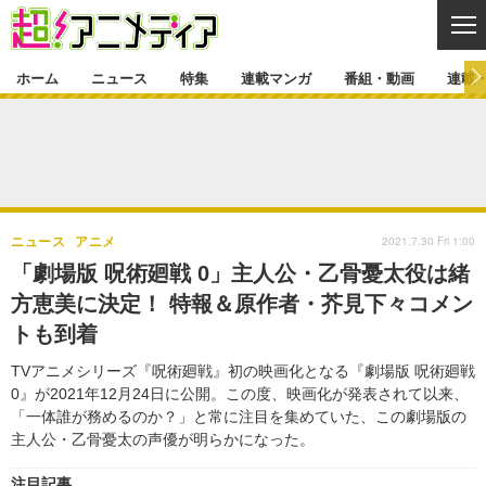
CL
ホーム
ニュース
特集
連載マンガ
番組・動画
連載
ニュース
ニュース一覧
アニメ
特集
ゲーム・アプリ
マンガ
特集一覧
カバー
連載マンガ
2021.7.30 Fri 1:00
ニュース
アニメ
映画
音楽
インタビュー
レポート
連載マンガ一覧
連載一覧
番組・動画
「劇場版 呪術廻戦 0」主人公・乙骨憂太役は緒
グッズ
イベント
方恵美に決定！ 特報＆原作者・芥見下々コメン
ラキりす
番組・動画一覧
ラジオ
連載・ブログ
トも到着
声優
コスプレ
動画
連載・ブログ一覧
コラム
TVアニメシリーズ『呪術廻戦』初の映画化となる『劇場版 呪術廻戦
舞台
新帝スタ
0』が2021年12月24日に公開。この度、映画化が発表されて以来、
編集部ブログ・お知らせ
「一体誰が務めるのか？」と常に注目を集めていた、この劇場版の
主人公・乙骨憂太の声優が明らかになった。
注目記事