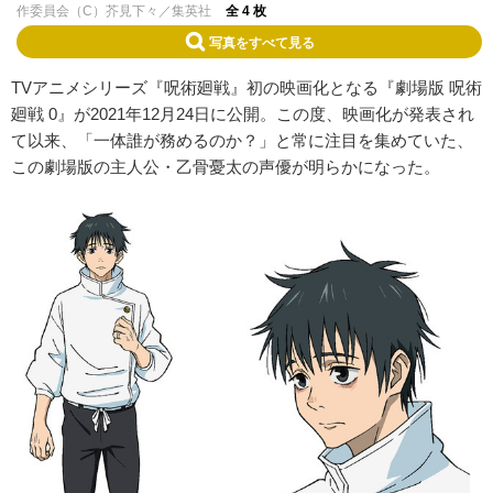
作委員会（C）芥見下々／集英社
全 4 枚
写真をすべて見る
TVアニメシリーズ『呪術廻戦』初の映画化となる『劇場版 呪術
廻戦 0』が2021年12月24日に公開。この度、映画化が発表され
て以来、「一体誰が務めるのか？」と常に注目を集めていた、
この劇場版の主人公・乙骨憂太の声優が明らかになった。