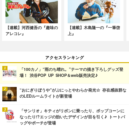
【連載】河西健吾の『趣味の
【連載】木島隆一の『一筆啓
アレコレ』
上』
アクセスランキング
「100カノ」“雨のち晴れ。”テーマの描き下ろしグッズ登
場！ 渋谷POP UP SHOP＆web販売決定♪
“おにぎりぼうや”がぷにっとやわらか発光☆ 存在感抜群な
のLEDルームライトが新登場
「サンリオ」キティがリボンに乗ったり、ポップコーンに
なったり!?エッジの効いたデザインが目を引く♪ トートバ
ッグやポーチが登場