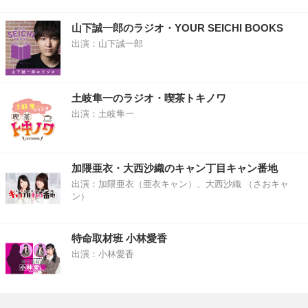
山下誠一郎のラジオ・YOUR SEICHI BOOKS
出演：山下誠一郎
土岐隼一のラジオ・喫茶トキノワ
出演：土岐隼一
加隈亜衣・大西沙織のキャン丁目キャン番地
出演：加隈亜衣（亜衣キャン）、大西沙織 （さおキャ
ン）
特命取材班 小林愛香
出演：小林愛香