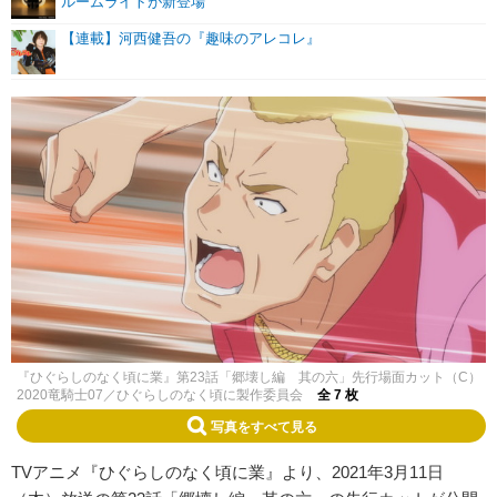
ルームライトが新登場
【連載】河西健吾の『趣味のアレコレ』
『ひぐらしのなく頃に業』第23話「郷壊し編 其の六」先行場面カット（C）
2020竜騎士07／ひぐらしのなく頃に製作委員会
全 7 枚
写真をすべて見る
TVアニメ『ひぐらしのなく頃に業』より、2021年3月11日