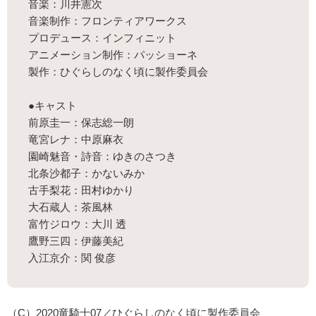
音楽：川井憲次
音楽制作：フロンティアワークス
プロデュース：インフィニット
アニメーション制作：パッショーネ
製作：ひぐらしのなく頃に製作委員会
●キャスト
前原圭一：保志総一朗
竜宮レナ：中原麻衣
園崎魅音・詩音：ゆきのさつき
北条沙都子：かないみか
古手梨花：田村ゆかり
大石蔵人：茶風林
富竹ジロウ：大川 透
鷹野三四：伊藤美紀
入江京介：関 俊彦
（C）2020竜騎士07／ひぐらしのなく頃に製作委員会