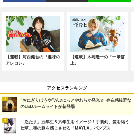
【連載】河西健吾の『趣味の
【連載】木島隆一の『一筆啓
アレコレ』
上』
アクセスランキング
“おにぎりぼうや”がぷにっとやわらか発光☆ 存在感抜群な
のLEDルームライトが新登場
「忍たま」五年生＆六年生をイメージ！手裏剣、髪を結う
仕草…和の趣を感じさせる「MAYLA」パンプス