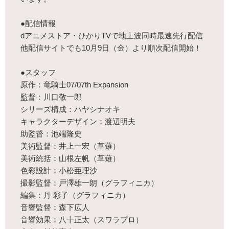
●配信情報
dアニメストア・ひかりTVで地上波同時最速先行配信
他配信サイトでも10月9日（金）より順次配信開始！
●スタッフ
原作：竜騎士07/07th Expansion
監督：川口敬一郎
シリーズ構成：ハヤシナオキ
キャラクターデザイン：渡辺明夫
助監督：池端隆史
美術監督：井上一宏（草薙）
美術統括：山根左帆（草薙）
色彩設計：小松亜理沙
撮影監督：戸澤雄一朗（グラフィニカ）
編集：丹 彩子（グラフィニカ）
音響監督：森下広人
音響効果：八十正太（スワラプロ）