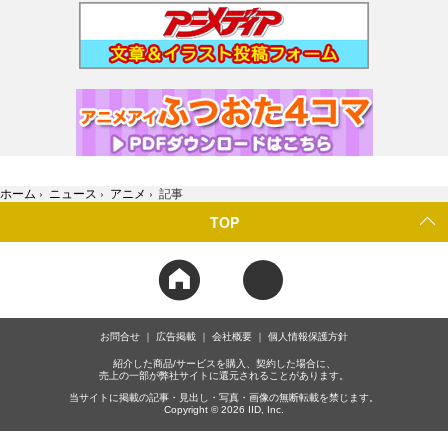
ホーム
›
ニュース
›
アニメ
›
記事
TOP
お問合せ
広告掲載
会社概要
個人情報保護方針
紹介した商品/サービスを購入、契約した場合に、
売上の一部が弊社サイトに還元されることがあります。
当サイトに掲載の記事・見出し・写真・画像の無断転載を禁じます。
Copyright © 2026 IID, Inc.