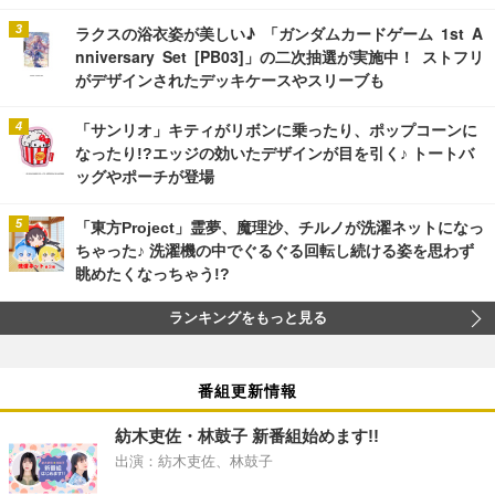
ラクスの浴衣姿が美しい♪ 「ガンダムカードゲーム 1st A
nniversary Set [PB03]」の二次抽選が実施中！ ストフリ
がデザインされたデッキケースやスリーブも
「サンリオ」キティがリボンに乗ったり、ポップコーンに
なったり!?エッジの効いたデザインが目を引く♪ トートバ
ッグやポーチが登場
「東方Project」霊夢、魔理沙、チルノが洗濯ネットになっ
ちゃった♪ 洗濯機の中でぐるぐる回転し続ける姿を思わず
眺めたくなっちゃう!?
ランキングをもっと見る
番組更新情報
紡木吏佐・林鼓子 新番組始めます!!
出演：紡木吏佐、林鼓子