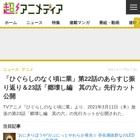
CL
ホーム
ニュース
特集
連載マンガ
番組・動画
連載
ニュース
ニュース一覧
アニメ
特集
ゲーム・アプリ
マンガ
特集一覧
カバー
連載マンガ
2021.3.11 Thu 7:30
ニュース
アニメ
映画
音楽
インタビュー
レポート
連載マンガ一覧
連載一覧
番組・動画
「ひぐらしのなく頃に業」第22話のあらすじ振
グッズ
イベント
り返り＆23話「郷壊し編 其の六」先行カット
ラキりす
番組・動画一覧
ラジオ
連載・ブログ
公開
声優
コスプレ
動画
連載・ブログ一覧
コラム
TVアニメ『ひぐらしのなく頃に業』より、2021年3月11日（木）放
舞台
新帝スタ
送の第23話「郷壊し編 其の六」の先行カットが公開された。
編集部ブログ・お知らせ
注目記事
“おにぎりぼうや”がぷにっとやわらか発光☆ 存在感抜群なのLED