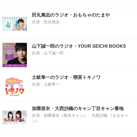
田丸篤志のラジオ・おもちゃのたまや
出演：田丸篤志
山下誠一郎のラジオ・YOUR SEICHI BOOKS
出演：山下誠一郎
土岐隼一のラジオ・喫茶トキノワ
出演：土岐隼一
加隈亜衣・大西沙織のキャン丁目キャン番地
出演：加隈亜衣（亜衣キャン）、大西沙織 （さおキャ
ン）