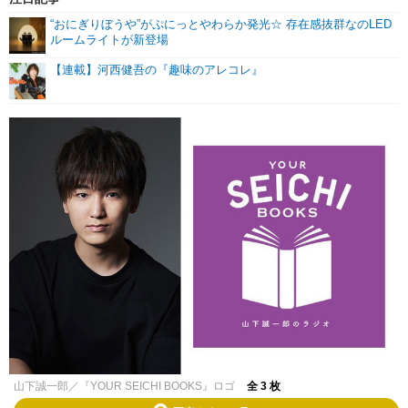
“おにぎりぼうや”がぷにっとやわらか発光☆ 存在感抜群なのLED
ルームライトが新登場
【連載】河西健吾の『趣味のアレコレ』
山下誠一郎／『YOUR SEICHI BOOKS』ロゴ
全 3 枚