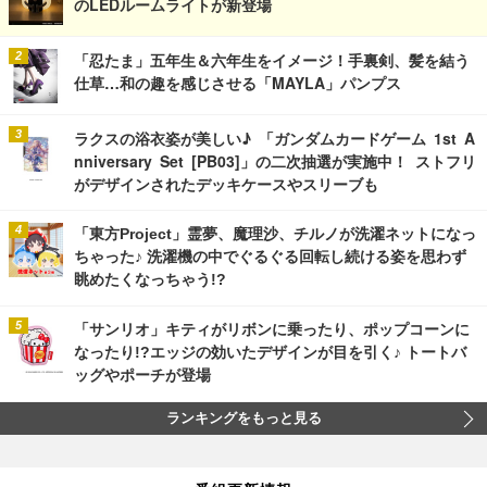
のLEDルームライトが新登場
「忍たま」五年生＆六年生をイメージ！手裏剣、髪を結う
仕草…和の趣を感じさせる「MAYLA」パンプス
ラクスの浴衣姿が美しい♪ 「ガンダムカードゲーム 1st A
nniversary Set [PB03]」の二次抽選が実施中！ ストフリ
がデザインされたデッキケースやスリーブも
「東方Project」霊夢、魔理沙、チルノが洗濯ネットになっ
ちゃった♪ 洗濯機の中でぐるぐる回転し続ける姿を思わず
眺めたくなっちゃう!?
「サンリオ」キティがリボンに乗ったり、ポップコーンに
なったり!?エッジの効いたデザインが目を引く♪ トートバ
ッグやポーチが登場
ランキングをもっと見る