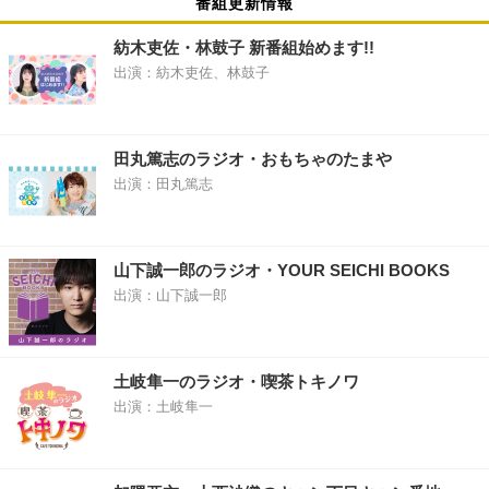
番組更新情報
紡木吏佐・林鼓子 新番組始めます!!
出演：紡木吏佐、林鼓子
田丸篤志のラジオ・おもちゃのたまや
出演：田丸篤志
山下誠一郎のラジオ・YOUR SEICHI BOOKS
出演：山下誠一郎
土岐隼一のラジオ・喫茶トキノワ
出演：土岐隼一