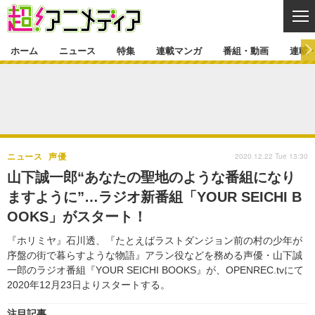
CL
ホーム
ニュース
特集
連載マンガ
番組・動画
連載
ニュース
ニュース一覧
アニメ
特集
ゲーム・アプリ
マンガ
特集一覧
カバー
連載マンガ
2020.12.22 Tue 13:30
ニュース
声優
映画
音楽
インタビュー
レポート
連載マンガ一覧
連載一覧
番組・動画
山下誠一郎“あなたの聖地のような番組になり
グッズ
イベント
ますように”…ラジオ新番組「YOUR SEICHI B
ラキりす
番組・動画一覧
ラジオ
連載・ブログ
OOKS」がスタート！
声優
コスプレ
動画
連載・ブログ一覧
コラム
『ホリミヤ』石川透、『たとえばラストダンジョン前の村の少年が
舞台
新帝スタ
序盤の街で暮らすような物語』アラン役などを務める声優・山下誠
編集部ブログ・お知らせ
一郎のラジオ番組『YOUR SEICHI BOOKS』が、OPENREC.tvにて
2020年12月23日よりスタートする。
注目記事