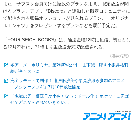
また、サブスク会員向けに複数のプランを用意。限定放送が聞
けるプラン、アプリ『Discord』と連動した限定コミュニティに
て配信される収録オフショットが見られるプラン、「オリジナ
ルＴシャツ」をプレゼントするプランなどを展開予定だ。
『YOUR SEICHI BOOKS』は、隔週金曜18時に配信。初回とな
る12月23日は、21時より生放送形式で配信される。
《酒井靖菜》
冬アニメ「ホリミヤ」第2弾PV公開！ 山下誠一郎＆小坂井祐莉
絵がキャストに
完全リモートで制作！ 瀬戸麻沙美や早見沙織ら参加のアニメ
「ノクターンブギ」7月10日放送開始
「鬼滅の刃」禰豆子が小さくなってドール化！ ポケットに忍ば
せてどこかへ連れていきたい…！