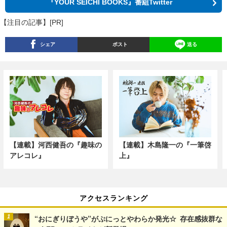
『YOUR SEICHI BOOKS』番組Twitter
【注目の記事】[PR]
シェア
ポスト
送る
【連載】河西健吾の『趣味の
【連載】木島隆一の『一筆啓
アレコレ』
上』
アクセスランキング
“おにぎりぼうや”がぷにっとやわらか発光☆ 存在感抜群な