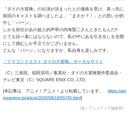
『ダイの大冒険』の出演が決まったとの連絡を受け、真っ先に
前回のキャストを調べましたよ。「まさか？！」との思いが的
中し「バーン」。
しかも前任があの超人的声帯の内海賢二さんときたもんだ!!
とても比べ者にはならないので、私の中にある引き出しを全開
にして挑むしか手立てがございません。
どんな「バーン」になりますか、私自身も楽しみです。
『ドラゴンクエスト ダイの大冒険』ポータルサイト
（C）三条陸、稲田浩司／集英社・ダイの大冒険製作委員会・
テレビ東京（C）SQUARE ENIX CO., LTD.
[本記事は、アニメ！アニメ！より転載しています。
https://ani
meanime.jp/article/2020/08/18/55745.html
]
《超！アニメディア編集部》