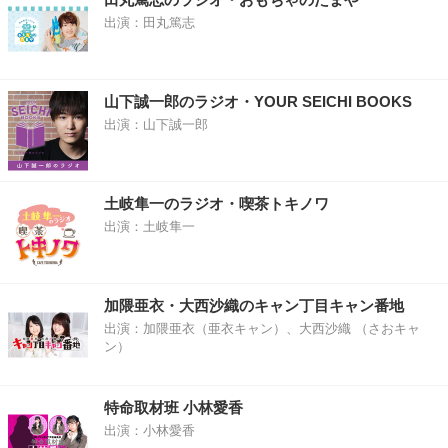
出演：田丸篤志
山下誠一郎のラジオ・YOUR SEICHI BOOKS
出演：山下誠一郎
土岐隼一のラジオ・喫茶トキノワ
出演：土岐隼一
加隈亜衣・大西沙織のキャン丁目キャン番地
出演：加隈亜衣（亜衣キャン）、大西沙織 （さおキャ
ン）
特命取材班 小林愛香
出演：小林愛香