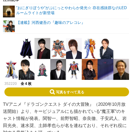
“おにぎりぼうや”がぷにっとやわらか発光☆ 存在感抜群なのLED
ルームライトが新登場
【連載】河西健吾の『趣味のアレコレ』
352220
全 4 枚
写真をすべて見る
TVアニメ『ドラゴンクエスト ダイの大冒険』（2020年10月放
送開始）より、キービジュアルにも描かれている“魔王軍”のキ
ャスト情報が発表。関智一、前野智昭、奈良徹、子安武人、岩
田光央、速水奨、土師孝也らが名を連ねており、それぞれ役に