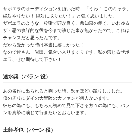
ザボエラのオーディションを頂いた時、「うわ！ このキャラ、
絶対やりたい！ 絶対に取りたい！」と強く思いました。
ザボエラのような、狡猾で頭が良く、悪知恵の働く、いわゆる
ザ・悪の参謀的な役を今まで演じた事が無かったので、これは
チャンスだと思ったんです。
だから受かった時は本当に嬉しかった！
なので皆さん、岩田、気合い入りまくりです。私の演じるザボ
エラ、ぜひ期待して下さい！
速水奨（バラン 役）
あの名作に出られると判った時、5cmほど小躍りしました。
僕の周りにダイの大冒険の大ファンが何人かいます。
彼らの為にも、もちろん初めて見て下さる方々の為にも、バラ
ンを真摯に演じて行きたいとおもいます。
土師孝也（バーン 役）