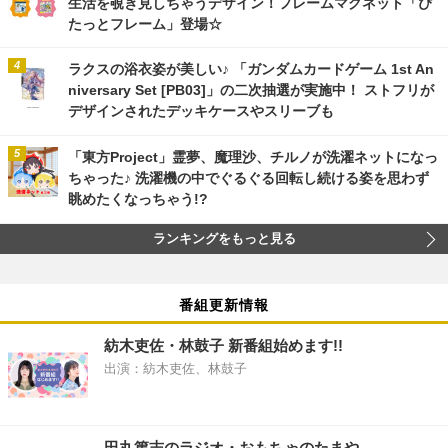
生活を覗き見しちゃうデザイン！フレームマグネット「ぴ
たっとフレーム」登場☆
ラクスの浴衣姿が美しい♪ 「ガンダムカードゲーム 1st An
niversary Set [PB03]」の二次抽選が実施中！ ストフリが
デザインされたデッキケースやスリーブも
「東方Project」霊夢、魔理沙、チルノが洗濯ネットになっ
ちゃった♪ 洗濯機の中でぐるぐる回転し続ける姿を思わず
眺めたくなっちゃう!?
ランキングをもっと見る
番組更新情報
紡木吏佐・林鼓子 新番組始めます!!
出演：紡木吏佐、林鼓子
田丸篤志のラジオ・おもちゃのたまや