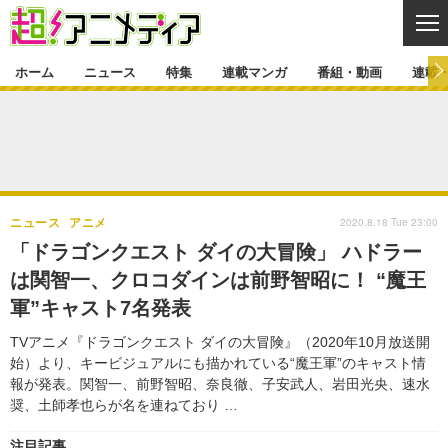
CL
ホーム
ニュース
特集
連載マンガ
番組・動画
連載
ニュース
ニュース一覧
アニメ
特集
ゲーム・アプリ
マンガ
特集一覧
カバー
連載マンガ
2020.8.18 Tue 23:00
ニュース
アニメ
映画
音楽
インタビュー
レポート
連載マンガ一覧
連載一覧
番組・動画
「ドラゴンクエスト ダイの大冒険」 ハドラー
グッズ
イベント
は関智一、クロコダインは前野智昭に！ “魔王
ラキりす
番組・動画一覧
ラジオ
連載・ブログ
軍”キャスト7名発表
声優
コスプレ
動画
連載・ブログ一覧
コラム
TVアニメ『ドラゴンクエスト ダイの大冒険』（2020年10月放送開
舞台
新帝スタ
始）より、キービジュアルにも描かれている“魔王軍”のキャスト情
編集部ブログ・お知らせ
報が発表。関智一、前野智昭、奈良徹、子安武人、岩田光央、速水
奨、土師孝也らが名を連ねており …
注目記事