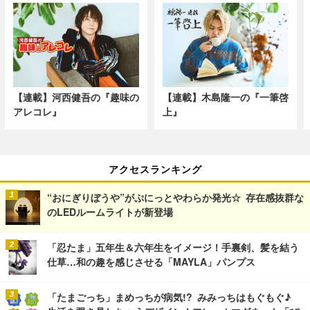
【連載】河西健吾の『趣味の
【連載】木島隆一の『一筆啓
アレコレ』
上』
アクセスランキング
“おにぎりぼうや”がぷにっとやわらか発光☆ 存在感抜群な
のLEDルームライトが新登場
「忍たま」五年生＆六年生をイメージ！手裏剣、髪を結う
仕草…和の趣を感じさせる「MAYLA」パンプス
「たまごっち」まめっちが病気!? みみっちはもぐもぐ♪