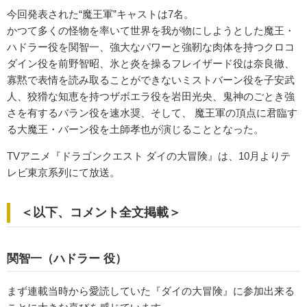
今回発表された“魔王軍”キャストは7名。
かつて多くの怪物を率いて世界を我が物にしようとした魔王・
ハドラー役を関智一、強大なパワーと強靭な肉体を持つクロコ
ダイン役を前野智昭、氷と炎を操るフレイザード役は奈良徹、
寡黙で表情を読み取ることができないミストバーン役を子安武
人、狡猾な知恵を持つザボエラ役を岩田光央、鬼神のごとき強
さを有するバラン役を速水奨、そして、 魔王軍の頂点に君臨す
る大魔王・バーン役を土師孝也が演じることとなった。
TVアニメ『ドラゴンクエスト ダイの大冒険』は、10月よりテ
レビ東京系列にて放送。
＜以下、コメント全文掲載＞
関智一（ハドラー 役）
まず連載当時から愛読していた『ダイの大冒険』に参加出来る