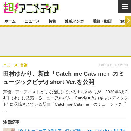
CL
ホーム
ニュース
特集
連載マンガ
番組・動画
連載
ニュース
ニュース一覧
アニメ
特集
ゲーム・アプリ
マンガ
特集一覧
カバー
連載マンガ
2020.6.23 Tue 21:00
ニュース
音楽
映画
音楽
インタビュー
レポート
連載マンガ一覧
連載一覧
番組・動画
田村ゆかり、新曲「Catch me Cats me」のミ
グッズ
イベント
ュージックビデオshort Ver.を公開
ラキりす
番組・動画一覧
ラジオ
連載・ブログ
声優、アーティストとして活動している田村ゆかりが、2020年6月2
声優
コスプレ
動画
連載・ブログ一覧
コラム
4日（水）に発売するニューアルバム「Candy tuft」(キャンディタフ
舞台
新帝スタ
ト) に収録されている新曲「Catch me Cats me」のミュージックビ
編集部ブログ・お知らせ
…
注目記事
「僕のヒーローアカデミア」特別短編「I am a hero too」8月3日