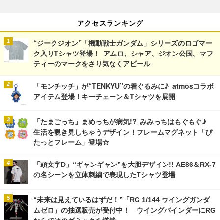
アクセスランキング
“ジークジオン”「機動戦士ガンダム」シリーズのロゴマー
ク入りTシャツ登場！ アムロ、シャア、ジオン公国、マフ
ティーのマークをさり気なくアピール
「モンチッチ」が“TENKYU”の着ぐるみに♪ atmosコラボ
アイテム登場！キーチェーン＆Tシャツを展開
「たまごっち」まめっちが病気!? みみっちはもぐもぐ♪
生活を覗き見しちゃうデザイン！フレームマグネット「ぴ
たっとフレーム」登場☆
「頭文字D」“ギャンギャン”を大胆デザイン!! AE86＆RX-7
の名シーンを立体刺繍で表現したTシャツ登場
“未来は見えているはずだ！”「RG 1/144 ウイングガンダ
ムゼロ」の抽選販売が受付中！ ウイングバインダーにRG