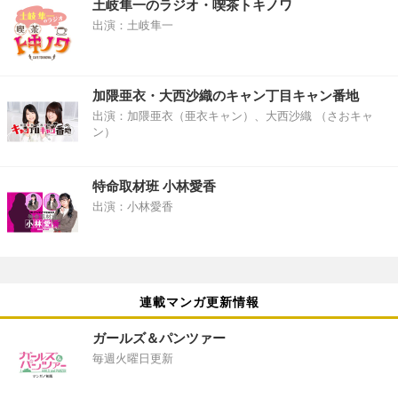
土岐隼一のラジオ・喫茶トキノワ
出演：土岐隼一
加隈亜衣・大西沙織のキャン丁目キャン番地
出演：加隈亜衣（亜衣キャン）、大西沙織 （さおキャ
ン）
特命取材班 小林愛香
出演：小林愛香
連載マンガ更新情報
ガールズ＆パンツァー
毎週火曜日更新