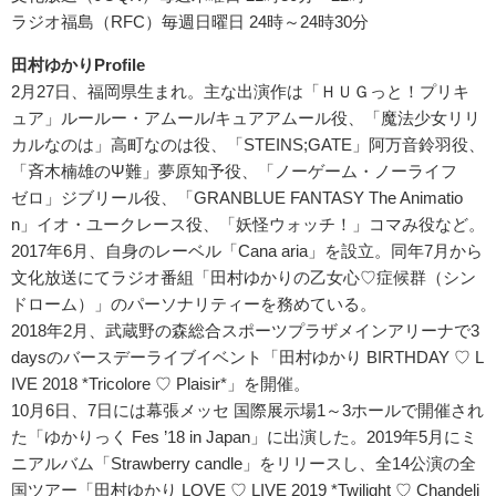
ラジオ福島（RFC）毎週日曜日 24時～24時30分
田村ゆかりProfile
2月27日、福岡県生まれ。主な出演作は「ＨＵＧっと！プリキ
ュア」ルールー・アムール/キュアアムール役、「魔法少女リリ
カルなのは」高町なのは役、「STEINS;GATE」阿万音鈴羽役、
「斉木楠雄のΨ難」夢原知予役、「ノーゲーム・ノーライフ
ゼロ」ジブリール役、「GRANBLUE FANTASY The Animatio
n」イオ・ユークレース役、「妖怪ウォッチ！」コマみ役など。
2017年6月、自身のレーベル「Cana aria」を設立。同年7月から
文化放送にてラジオ番組「田村ゆかりの乙女心♡症候群（シン
ドローム）」のパーソナリティーを務めている。
2018年2月、武蔵野の森総合スポーツプラザメインアリーナで3
daysのバースデーライブイベント「田村ゆかり BIRTHDAY ♡ L
IVE 2018 *Tricolore ♡ Plaisir*」を開催。
10月6日、7日には幕張メッセ 国際展示場1～3ホールで開催され
た「ゆかりっく Fes ’18 in Japan」に出演した。2019年5月にミ
ニアルバム「Strawberry candle」をリリースし、全14公演の全
国ツアー「田村ゆかり LOVE ♡ LIVE 2019 *Twilight ♡ Chandeli