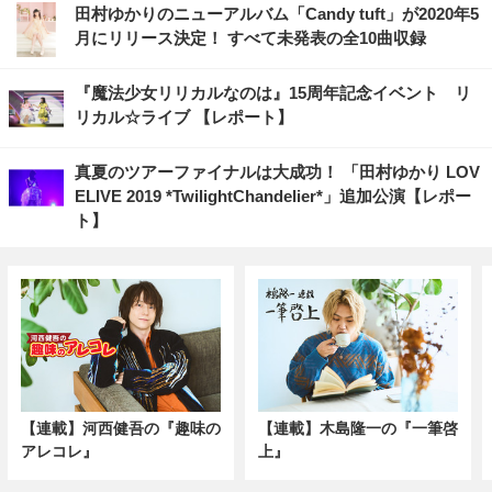
田村ゆかりのニューアルバム「Candy tuft」が2020年5
月にリリース決定！ すべて未発表の全10曲収録
『魔法少女リリカルなのは』15周年記念イベント リ
リカル☆ライブ 【レポート】
真夏のツアーファイナルは大成功！ 「田村ゆかり LOV
ELIVE 2019 *TwilightChandelier*」追加公演【レポー
ト】
【連載】河西健吾の『趣味の
【連載】木島隆一の『一筆啓
アレコレ』
上』