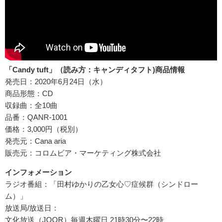
「Candy tuft」（読み方：キャンディタフト)商品情報
発売日：2020年6月24日（水）
商品形態：CD
収録曲：全10曲
品番：QANR-1001
価格：3,000円（税別）
発売元：Cana aria
販売元：コロムビア・マーケティング株式会社
インフォメーション
ラジオ番組：「⽥村ゆかりの⼄⼥⼼♡症候群（シンドロー
ム）」
放送局/放送日：
⽂化放送（JOQR）毎週⽊曜⽇ 21時30分〜22時