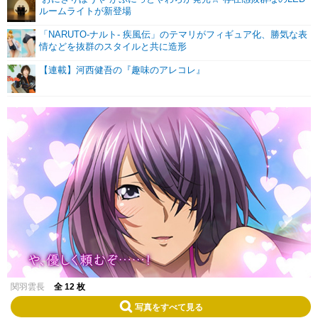
ルームライトが新登場
「NARUTO‐ナルト‐ 疾風伝」のテマリがフィギュア化、勝気な表
情などを抜群のスタイルと共に造形
【連載】河西健吾の『趣味のアレコレ』
関羽雲長
全 12 枚
写真をすべて見る