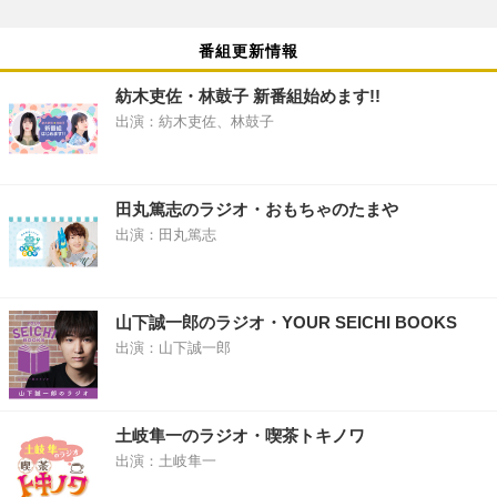
番組更新情報
紡木吏佐・林鼓子 新番組始めます!!
出演：紡木吏佐、林鼓子
田丸篤志のラジオ・おもちゃのたまや
出演：田丸篤志
山下誠一郎のラジオ・YOUR SEICHI BOOKS
出演：山下誠一郎
土岐隼一のラジオ・喫茶トキノワ
出演：土岐隼一