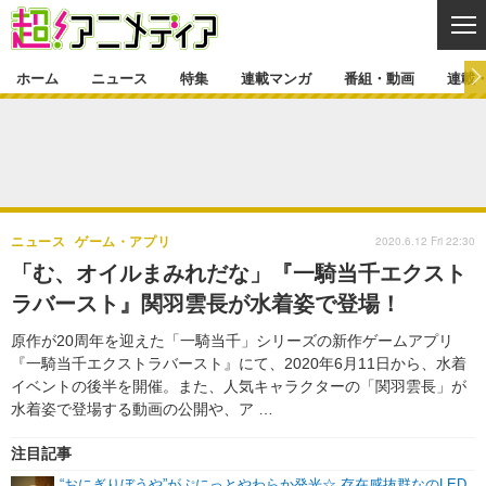
CL
ホーム
ニュース
特集
連載マンガ
番組・動画
連載
ニュース
ニュース一覧
アニメ
特集
ゲーム・アプリ
マンガ
特集一覧
カバー
連載マンガ
2020.6.12 Fri 22:30
ニュース
ゲーム・アプリ
映画
音楽
インタビュー
レポート
連載マンガ一覧
連載一覧
番組・動画
「む、オイルまみれだな」『一騎当千エクスト
グッズ
イベント
ラバースト』関羽雲長が水着姿で登場！
ラキりす
番組・動画一覧
ラジオ
連載・ブログ
原作が20周年を迎えた「一騎当千」シリーズの新作ゲームアプリ
声優
コスプレ
動画
連載・ブログ一覧
コラム
『一騎当千エクストラバースト』にて、2020年6月11日から、水着
舞台
新帝スタ
イベントの後半を開催。また、人気キャラクターの「関羽雲長」が
編集部ブログ・お知らせ
水着姿で登場する動画の公開や、ア …
注目記事
“おにぎりぼうや”がぷにっとやわらか発光☆ 存在感抜群なのLED