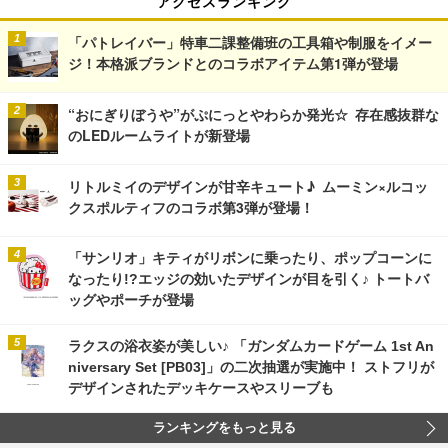
アクセスランキング
「パトレイバー」特車二課整備班の工具箱や制服をイメー
ジ！本格派ブランドとのコラボアイテム第1弾が登場
“おにぎりぼうや”がぷにっとやわらか発光☆ 存在感抜群な
のLEDルームライトが新登場
リトルミイのデザインが甘辛キュート♪ ムーミン×ルコッ
クスポルティフのコラボ第3弾が登場！
「サンリオ」キティがリボンに乗ったり、ポップコーンに
なったり!?エッジの効いたデザインが目を引く♪ トートバ
ッグやポーチが登場
ラクスの浴衣姿が美しい♪ 「ガンダムカードゲーム 1st An
niversary Set [PB03]」の二次抽選が実施中！ ストフリが
デザインされたデッキケースやスリーブも
ランキングをもっと見る