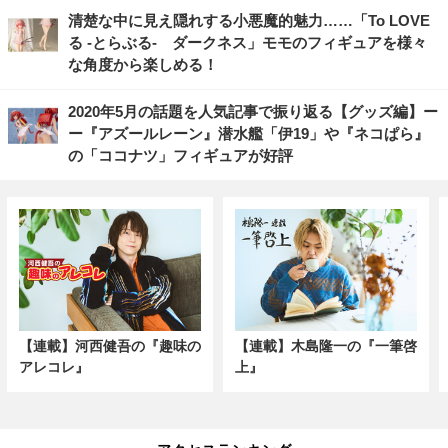
清楚な中に見え隠れする小悪魔的魅力……「To LOVE
る -とらぶる- ダークネス」モモのフィギュアを様々
な角度から楽しめる！
2020年5月の話題を人気記事で振り返る【グッズ編】ー
ー『アズールレーン』潜水艦「伊19」や『ネコぱら』
の「ココナツ」フィギュアが好評
【連載】河西健吾の『趣味の
【連載】木島隆一の『一筆啓
アレコレ』
上』