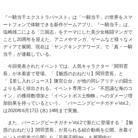
『一騎当千エクストラバースト』は「一騎当千」の世界をスマ
ートフォンで体験できる新作ゲームアプリ。『一騎当千』は、
塩崎雄二による「三国志」をテーマにした美少女格闘マンガで
ことし20周年を迎えた。アニメやマンガ、ゲームなど様々なメ
ディアで展開、現在は「ヤングキングアワーズ」で「真・一騎
当千」が連載している。
今回発表されたイベントでは、人気キャラクター「関羽雲
長」が水着姿で登場。「【魅惑のおねだり】関羽雲長」と
「【差し入れジュース】陳宮公台」が他の同レアリティの闘士
よりも高く排出される。イベント専用コイン「不思議な海のコ
イン」の獲得数増加と「イベントボス土蜘蛛」へのダメージ増
加効果を持っているという。「バーニングビーチガチャVol.2」
は2020年6月17日 (水) 14時まで実施。
また、バーニングビーチガチャVol.2で新たに登場する「【魅
惑のおねだり】関羽雲長」が見られる紹介動画を公開。水着イ
ベントの前半で公開した「呂蒙子明Ver」も展開中だ。