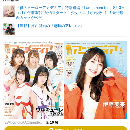
「僕のヒーローアカデミア」特別短編「I am a hero too」8月3日
（月）午前0時に配信スタート！少女・エリが高校生に！先行場
面カットが公開
【連載】河西健吾の『趣味のアレコレ』
EWlpqy-UcAAClipindex
全 10 枚