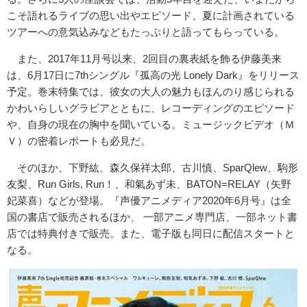
こそ語れるライブの思い出やエピソード、夏に計画されている
ツアーへの意気込みなどもたっぷりと語ってもらっている。
また、2017年11月号以来、2回目の裏表紙を飾る伊藤美来
は、6月17日に7thシングル『孤高の光 Lonely Dark』をリリース
予定。巻末特集では、彼女の大人の魅力もほんのり感じられる
かわいらしいグラビアとともに、レコーディングのエピソード
や、自身の現在の胸中を聞いている。ミュージックビデオ（Ｍ
Ｖ）の密着レポートも必見だ。
そのほか、下野紘、森久保祥太郎、古川慎、SparQlew、駒形
友梨、Run Girls, Run！、和氣あず未、BATON=RELAY（矢野
妃菜喜）などが登場。『声優アニメディア2020年6月号』は全
国の書店で販売されるほか、 一部アニメ専門店、一部ネット書
店では特典付きで販売。また、電子版も同日に配信スタートと
なる。