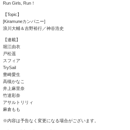
Run Girls, Run！
【Topic】
[Kiramuneカンパニー]
浪川大輔＆吉野裕行／神谷浩史
【連載】
堀江由衣
戸松遥
スフィア
TrySail
豊崎愛生
高槻かなこ
井上麻里奈
竹達彩奈
アサルトリリィ
麻倉もも
※内容は予告なく変更になる場合がございます。