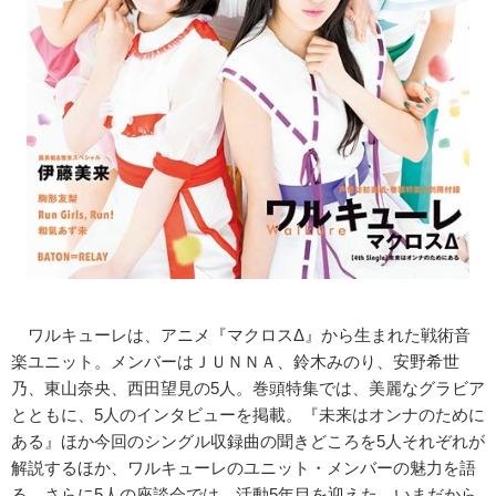
ワルキューレは、アニメ『マクロスΔ』から生まれた戦術音
楽ユニット。メンバーはＪＵＮＮＡ、鈴木みのり、安野希世
乃、東山奈央、西田望見の5人。巻頭特集では、美麗なグラビア
とともに、5人のインタビューを掲載。『未来はオンナのために
ある』ほか今回のシングル収録曲の聞きどころを5人それぞれが
解説するほか、ワルキューレのユニット・メンバーの魅力を語
る。さらに5人の座談会では、活動5年目を迎えた、いまだから