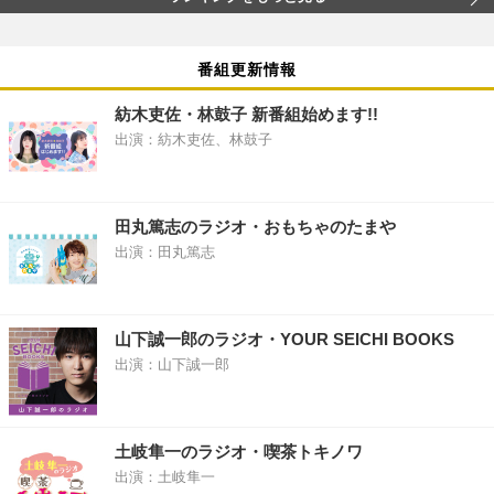
番組更新情報
紡木吏佐・林鼓子 新番組始めます!!
出演：紡木吏佐、林鼓子
田丸篤志のラジオ・おもちゃのたまや
出演：田丸篤志
山下誠一郎のラジオ・YOUR SEICHI BOOKS
出演：山下誠一郎
土岐隼一のラジオ・喫茶トキノワ
出演：土岐隼一