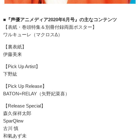
■『声優アニメディア2020年6月号』の主なコンテンツ
【表紙・巻頭特集＆別冊付録両面ポスター】
ワルキューレ（マクロスΔ）
【裏表紙】
伊藤美来
【Pick Up Artist】
下野紘
【Pick Up Release】
BATON=RELAY（矢野妃菜喜）
【Release Special】
森久保祥太郎
SparQlew
古川 慎
和氣あず未