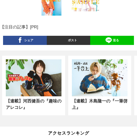
【注目の記事】[PR]
シェア
ポスト
送る
【連載】河西健吾の『趣味の
【連載】木島隆一の『一筆啓
アレコレ』
上』
アクセスランキング