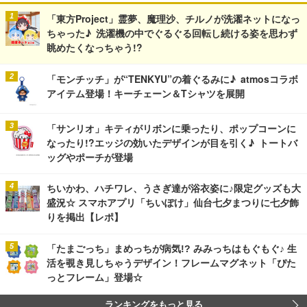
「東方Project」霊夢、魔理沙、チルノが洗濯ネットになっ
ちゃった♪ 洗濯機の中でぐるぐる回転し続ける姿を思わず
眺めたくなっちゃう!?
「モンチッチ」が“TENKYU”の着ぐるみに♪ atmosコラボ
アイテム登場！キーチェーン＆Tシャツを展開
「サンリオ」キティがリボンに乗ったり、ポップコーンに
なったり!?エッジの効いたデザインが目を引く♪ トートバ
ッグやポーチが登場
ちいかわ、ハチワレ、うさぎ達が浴衣姿に♪限定グッズも大
盛況☆ スマホアプリ「ちいぽけ」仙台七夕まつりに七夕飾
りを掲出【レポ】
「たまごっち」まめっちが病気!? みみっちはもぐもぐ♪ 生
活を覗き見しちゃうデザイン！フレームマグネット「ぴた
っとフレーム」登場☆
ランキングをもっと見る