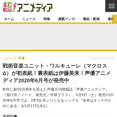
CL
ホーム
ニュース
特集
連載マンガ
番組・動画
連載
ニュース
ニュース一覧
アニメ
特集
ゲーム・アプリ
マンガ
特集一覧
カバー
連載マンガ
2020.5.9 Sat 18:30
ニュース
声優
映画
音楽
インタビュー
レポート
連載マンガ一覧
連載一覧
番組・動画
戦術音楽ユニット・ワルキューレ（マクロス
グッズ
イベント
Δ）が初表紙！裏表紙は伊藤美来！声優アニメ
ラキりす
番組・動画一覧
ラジオ
連載・ブログ
ディア2020年6月号が発売中
声優
コスプレ
動画
連載・ブログ一覧
コラム
昨年に創刊15周年を迎えた声優月刊情報誌『声優アニメディア』
舞台
新帝スタ
（発行所／イード、発売元／学研プラス）。5月9日（土）発売の20
編集部ブログ・お知らせ
20年6月号では、2年3か月ぶりとなるシングル『未来はオンナのた
めにある』を5月27日(水)に …
注目記事