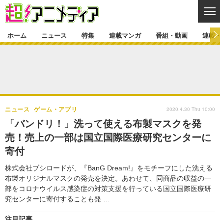
CL
ホーム
ニュース
特集
連載マンガ
番組・動画
連載
ニュース
ニュース一覧
アニメ
特集
ゲーム・アプリ
マンガ
特集一覧
カバー
連載マンガ
2020.4.30 Thu 10:00
ニュース
ゲーム・アプリ
映画
音楽
インタビュー
レポート
連載マンガ一覧
連載一覧
番組・動画
「バンドリ！」洗って使える布製マスクを発
グッズ
イベント
売！売上の一部は国立国際医療研究センターに
ラキりす
番組・動画一覧
ラジオ
連載・ブログ
寄付
声優
コスプレ
動画
連載・ブログ一覧
コラム
株式会社ブシロードが、『BanG Dream!』をモチーフにした洗える
舞台
新帝スタ
布製オリジナルマスクの発売を決定。あわせて、同商品の収益の一
編集部ブログ・お知らせ
部をコロナウイルス感染症の対策支援を行っている国立国際医療研
究センターに寄付することも発 …
注目記事