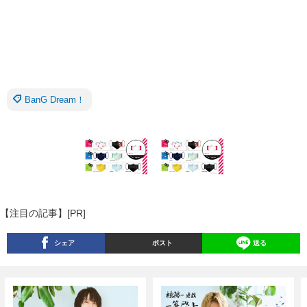
BanG Dream！
【注目の記事】[PR]
シェア
ポスト
送る