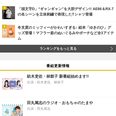
「頭文字D」“ギャンギャン”を大胆デザイン!! AE86＆RX-7
の名シーンを立体刺繍で表現したTシャツ登場
冬支度のミッフィーがかわいすぎる♪ 絵本「ゆきのひ」グ
ッズ登場！マフラー姿のぬいぐるみやポーチなど全3アイテ
ム
ランキングをもっと見る
番組更新情報
紡木吏佐・林鼓子 新番組始めます!!
出演：紡木吏佐、林鼓子
田丸篤志のラジオ・おもちゃのたまや
出演：田丸篤志