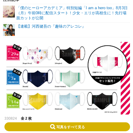
「僕のヒーローアカデミア」特別短編「I am a hero too」8月3日
（月）午前0時に配信スタート！少女・エリが高校生に！先行場
面カットが公開
【連載】河西健吾の『趣味のアレコレ』
330824
全 2 枚
写真をすべて見る