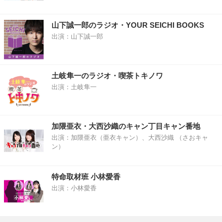
山下誠一郎のラジオ・YOUR SEICHI BOOKS
出演：山下誠一郎
土岐隼一のラジオ・喫茶トキノワ
出演：土岐隼一
加隈亜衣・大西沙織のキャン丁目キャン番地
出演：加隈亜衣（亜衣キャン）、大西沙織 （さおキャ
ン）
特命取材班 小林愛香
出演：小林愛香