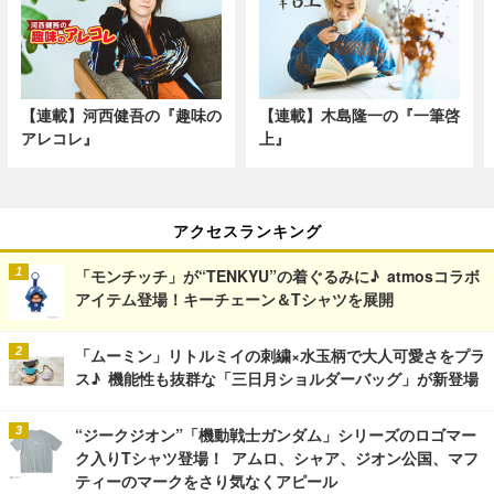
【連載】河西健吾の『趣味の
【連載】木島隆一の『一筆啓
アレコレ』
上』
アクセスランキング
「モンチッチ」が“TENKYU”の着ぐるみに♪ atmosコラボ
アイテム登場！キーチェーン＆Tシャツを展開
「ムーミン」リトルミイの刺繍×水玉柄で大人可愛さをプラ
ス♪ 機能性も抜群な「三日月ショルダーバッグ」が新登場
“ジークジオン”「機動戦士ガンダム」シリーズのロゴマー
ク入りTシャツ登場！ アムロ、シャア、ジオン公国、マフ
ティーのマークをさり気なくアピール