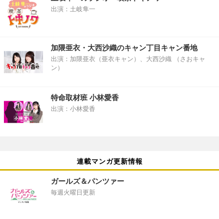
出演：土岐隼一
加隈亜衣・大西沙織のキャン丁目キャン番地
出演：加隈亜衣（亜衣キャン）、大西沙織 （さおキャ
ン）
特命取材班 小林愛香
出演：小林愛香
連載マンガ更新情報
ガールズ＆パンツァー
毎週火曜日更新