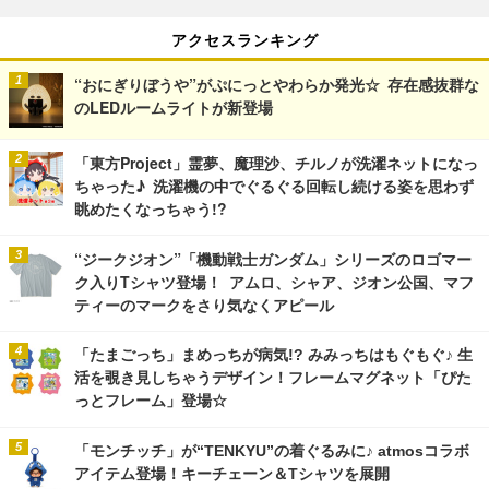
アクセスランキング
“おにぎりぼうや”がぷにっとやわらか発光☆ 存在感抜群な
のLEDルームライトが新登場
「東方Project」霊夢、魔理沙、チルノが洗濯ネットになっ
ちゃった♪ 洗濯機の中でぐるぐる回転し続ける姿を思わず
眺めたくなっちゃう!?
“ジークジオン”「機動戦士ガンダム」シリーズのロゴマー
ク入りTシャツ登場！ アムロ、シャア、ジオン公国、マフ
ティーのマークをさり気なくアピール
「たまごっち」まめっちが病気!? みみっちはもぐもぐ♪ 生
活を覗き見しちゃうデザイン！フレームマグネット「ぴた
っとフレーム」登場☆
「モンチッチ」が“TENKYU”の着ぐるみに♪ atmosコラボ
アイテム登場！キーチェーン＆Tシャツを展開