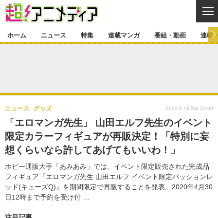
CL
ホーム
ニュース
特集
連載マンガ
番組・動画
連載
ニュース
ニュース一覧
アニメ
特集
ゲーム・アプリ
マンガ
特集一覧
カバー
連載マンガ
2020.4.18 Sat 22:30
ニュース
グッズ
映画
音楽
インタビュー
レポート
連載マンガ一覧
連載一覧
番組・動画
「エロマンガ先生」 山田エルフ先生のイベント
グッズ
イベント
限定カラーフィギュアが再販決定！「特別に妄
ラキりす
番組・動画一覧
ラジオ
連載・ブログ
想くらいなら許してあげてもいいわ！」
声優
コスプレ
動画
連載・ブログ一覧
コラム
ホビー通販大手「あみあみ」では、イベント限定販売された完成品
舞台
新帝スタ
フィギュア『エロマンガ先生 山田エルフ イベント限定パッションレ
編集部ブログ・お知らせ
ッド(キューズQ)』を期間限定で再販することを発表。2020年4月30
日12時まで予約を受け付 …
注目記事