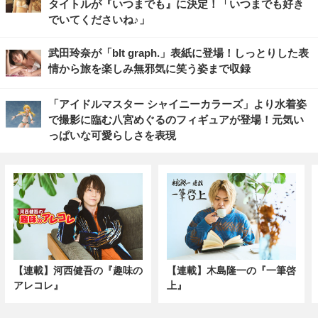
タイトルが『いつまでも』に決定！「いつまでも好き
でいてくださいね♪」
武田玲奈が「blt graph.」表紙に登場！しっとりした表
情から旅を楽しみ無邪気に笑う姿まで収録
「アイドルマスター シャイニーカラーズ」より水着姿
で撮影に臨む八宮めぐるのフィギュアが登場！元気い
っぱいな可愛らしさを表現
【連載】河西健吾の『趣味の
【連載】木島隆一の『一筆啓
アレコレ』
上』