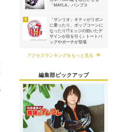
「MAYLA」パンプス
「サンリオ」キティがリボン
に乗ったり、ポップコーンに
なったり!?エッジの効いたデ
ザインが目を引く♪ トートバ
ッグやポーチが登場
アクセスランキングをもっと見る
ン
再
編集部ピックアップ
部
。