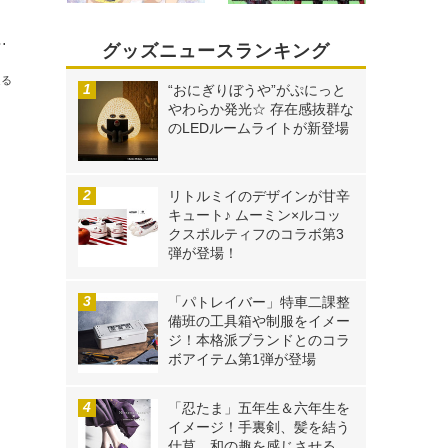
果実～』と『アイカツ！ 10th STORY ～未来へのSTARWAY～』！
グッズニュースランキング
送る
“おにぎりぼうや”がぷにっと
やわらか発光☆ 存在感抜群な
のLEDルームライトが新登場
リトルミイのデザインが甘辛
キュート♪ ムーミン×ルコッ
クスポルティフのコラボ第3
弾が登場！
「パトレイバー」特車二課整
備班の工具箱や制服をイメー
ジ！本格派ブランドとのコラ
ボアイテム第1弾が登場
「忍たま」五年生＆六年生を
イメージ！手裏剣、髪を結う
仕草…和の趣を感じさせる