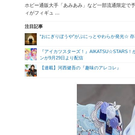
ホビー通販大手「あみあみ」など一部流通限定で
ィがフィギュ …
注目記事
“おにぎりぼうや”がぷにっとやわらか発光☆ 
『アイカツスターズ！』AIKATSU☆STAR
ンが9月29日より配信
【連載】河西健吾の『趣味のアレコレ』