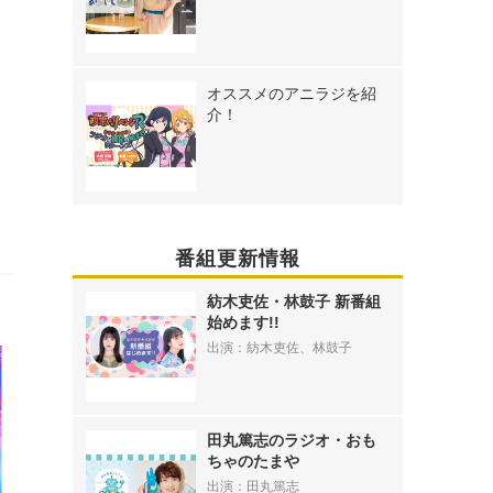
オススメのアニラジを紹
介！
番組更新情報
紡木吏佐・林鼓子 新番組
始めます!!
出演：紡木吏佐、林鼓子
田丸篤志のラジオ・おも
ちゃのたまや
出演：田丸篤志