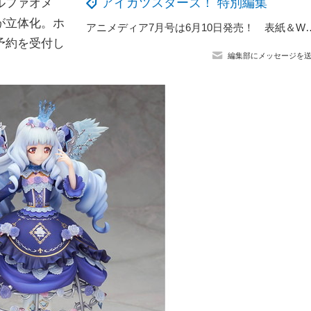
アイカツスターズ！ 特別編集
ルファオメ
が立体化。ホ
アニメディア7月号は6月10日発売！ 表紙＆Wカバーは『おそ松さん ～ヒピポ族と輝く
予約を受付し
編集部にメッセージを