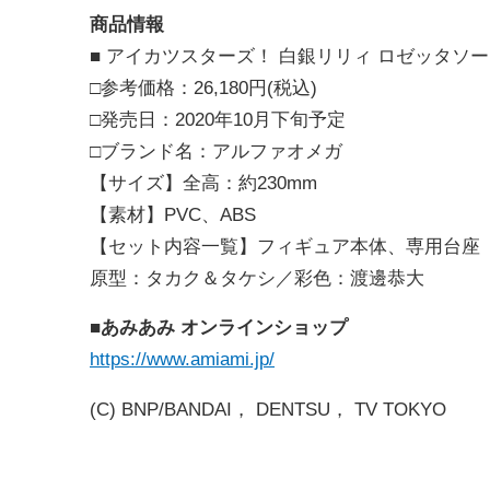
商品情報
■
アイカツスターズ！ 白銀リリィ ロゼッタソ
□
参考価格：
26,180
円
(
税込
)
□
発売日：
2020
年
10
月下旬予定
□
ブランド名：アルファオメガ
【サイズ】全高：約
230mm
【素材】
PVC
、
ABS
【セット内容一覧】フィギュア本体、専用台座
原型：タカク＆タケシ／彩色：渡邊恭大
■
あみあみ オンラインショップ
https://www.amiami.jp/
(C) BNP/BANDAI， DENTSU， TV TOKYO