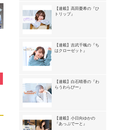
【連載】高田憂希の『ひ
トリップ』
【連載】吉武千颯の『ち
はクローゼット』
【連載】白石晴香の『わ
らうわらびー』
【連載】小日向ゆかの
『あっぷでーと』