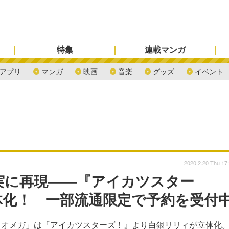
特集
連載マンガ
アプリ
マンガ
映画
音楽
グッズ
イベント
2020.2.20 Thu 17
実に再現――『アイカツスター
体化！ 一部流通限定で予約を受付
ァオメガ」は『アイカツスターズ！』より白銀リリィが立体化