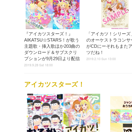
『アイカツスターズ！』
「アイカツ！シリーズ
AIKATSU☆STARS！が歌う
のオーケストラコンサ
主題歌・挿入歌ほか203曲の
がCDにーそれもまた
ダウンロード＆サブスクリ
ツだね！
プションが9月29日より配信
2019.2.10 Sun 13:00
2019.9.28 Sat 18:00
アイカツスターズ！