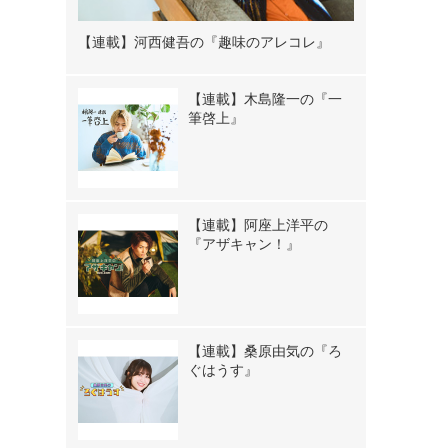
【連載】河西健吾の『趣味のアレコレ』
【連載】木島隆一の『一
筆啓上』
【連載】阿座上洋平の
『アザキャン！』
【連載】桑原由気の『ろ
ぐはうす』
》