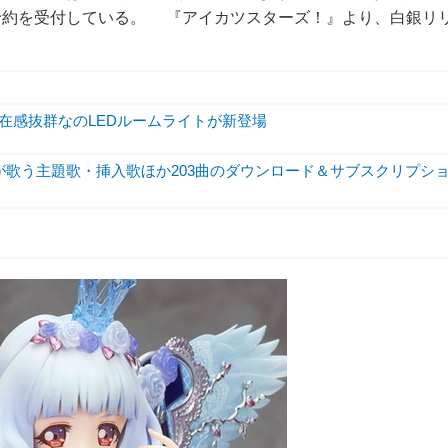
予約を受付している。 『アイカツスターズ！』より、白銀リ
存在感抜群なのLEDルームライトが新登場
S！が歌う主題歌・挿入歌ほか203曲のダウンロード＆サブスクリプシ