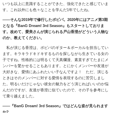
いつも以上に意識することができた、強化できたと感じていま
す。これ以外にも色々なことを学んだ1年でしたね。
――そんな2019年で修行したポピパ。2020年にはアニメ第3期
となる『BanG Dream! 3rd Season』もスタートしておりま
す。改めて、愛美さんが演じられる戸山香澄がどういう人物な
のか、教えてください。
私が演じる香澄は、ポピパのギター＆ボーカルを担当してい
ます。キラキラドキドキするものを探しながら生きている女の
子ですね。性格的には明るくて天真爛漫、素直すぎてたまにメ
ンバーを驚かせることもあります。とにかくメンバーや友達が
大好きな、愛情にあふれたいい子なんですよ！ ただ、演じる
ときはそのメンバーに対する愛情を表現するのに苦労しまし
た。明るいだけじゃない彼女の魅力をどう演じればいいのか悩
んだのですが、友達が香澄に似ていたので、その子を参考にし
て乗り越えました。
――『BanG Dream! 3rd Season』ではどんな姿が見られます
か?