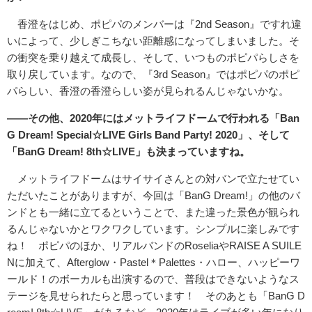
香澄をはじめ、ポピパのメンバーは『2nd Season』ですれ違
いによって、少しぎこちない距離感になってしまいました。そ
の衝突を乗り越えて成長し、そして、いつものポピパらしさを
取り戻しています。なので、『3rd Season』ではポピパのポピ
パらしい、香澄の香澄らしい姿が見られるんじゃないかな。
――その他、2020年にはメットライフドームで行われる「Ban
G Dream! Special☆LIVE Girls Band Party! 2020」、そして
「BanG Dream! 8th☆LIVE」も決まっていますね。
メットライフドームはサイサイさんとの対バンで立たせてい
ただいたことがありますが、今回は「BanG Dream!」の他のバ
ンドとも一緒に立てるということで、また違った景色が観られ
るんじゃないかとワクワクしています。シンプルに楽しみです
ね！ ポピパのほか、リアルバンドのRoseliaやRAISE A SUILE
Nに加えて、Afterglow・Pastel＊Palettes・ハロー、ハッピーワ
ールド！のボーカルも出演するので、普段はできないようなス
テージを見せられたらと思っています！ そのあとも「BanG D