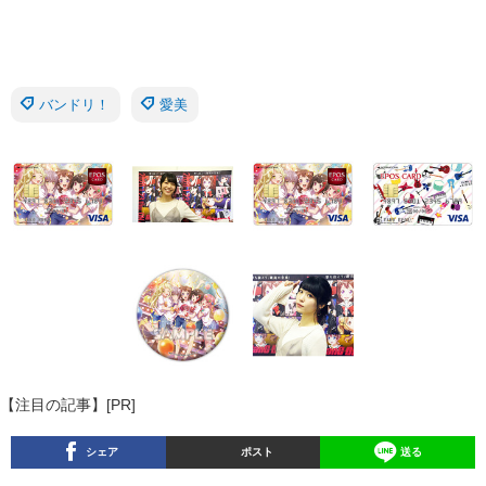
バンドリ！
愛美
【注目の記事】[PR]
シェア
ポスト
送る