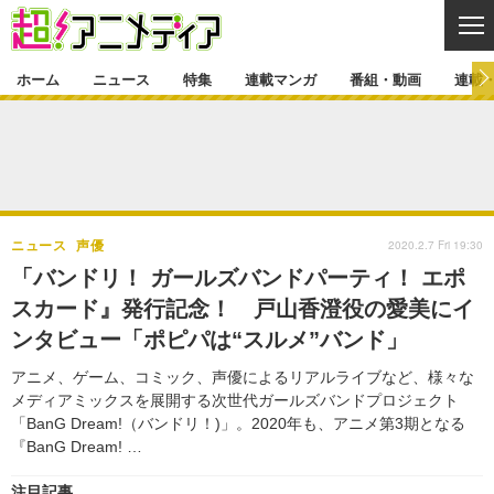
CL
ホーム
ニュース
特集
連載マンガ
番組・動画
連載
ニュース
ニュース一覧
アニメ
特集
ゲーム・アプリ
マンガ
特集一覧
カバー
連載マンガ
2020.2.7 Fri 19:30
ニュース
声優
映画
音楽
インタビュー
レポート
連載マンガ一覧
連載一覧
番組・動画
「バンドリ！ ガールズバンドパーティ！ エポ
グッズ
イベント
スカード』発行記念！ 戸山香澄役の愛美にイ
ラキりす
番組・動画一覧
ラジオ
連載・ブログ
ンタビュー「ポピパは“スルメ”バンド」
声優
コスプレ
動画
連載・ブログ一覧
コラム
アニメ、ゲーム、コミック、声優によるリアルライブなど、様々な
舞台
新帝スタ
メディアミックスを展開する次世代ガールズバンドプロジェクト
編集部ブログ・お知らせ
「BanG Dream!（バンドリ！)」。2020年も、アニメ第3期となる
『BanG Dream! …
注目記事