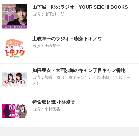
山下誠一郎のラジオ・YOUR SEICHI BOOKS
出演：山下誠一郎
土岐隼一のラジオ・喫茶トキノワ
出演：土岐隼一
加隈亜衣・大西沙織のキャン丁目キャン番地
出演：加隈亜衣（亜衣キャン）、大西沙織 （さおキャ
ン）
特命取材班 小林愛香
出演：小林愛香