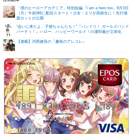
「僕のヒーローアカデミア」特別短編「I am a hero too」8月3日
（月）午前0時に配信スタート！少女・エリが高校生に！先行場
面カットが公開
“会いに来たよ、子猫ちゃんたち！”『バンドリ！ ガールズバンド
パーティ！』ハロー、ハッピーワールド！の瀬田薫が立体化
【連載】河西健吾の『趣味のアレコレ』