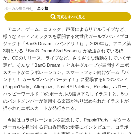
ボーカル集合ver_
全 6 枚
写真をすべて見る
アニメ、ゲーム、コミック、声優によるリアルライブなど、
様々なメディアミックスを展開する次世代ガールズバンドプロ
ジェクト「BanG Dream!（バンドリ！)」。2020年も、アニメ第
3期となる『BanG Dream! 3rd Season』が放送されているほ
か、CDのリリース、ライブなど、さまざまな活動をしていく予
定だ。そんな「BanG Dream!」と丸井グループが展開するエポ
スカードがコラボレーション。スマートフォン向けゲーム『バ
ンドリ！ ガールズバンドパーティ！』に登場する5つのバンド
(Poppin’Party、Afterglow、Pastel＊Palettes、Roselia、ハロー、
ハッピーワールド！)のボーカルの描き下ろしイラストと、5つ
のバンドメンバーが使用する楽器がちりばめられたイラストが
描かれたエポスカードが発行される。
今回はコラボレーションを記念して、Poppin’Party・ギター＆
ボーカルを担当する戸山香澄役の愛美にインタビュー。コラボ