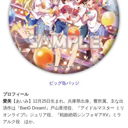
ビッグ缶バッジ
プロフィール
愛美
【あいみ】12月25日生まれ。兵庫県出身。響所属。主な出
演作は『BanG Dream!』戸山香澄役、『アイドルマスター ミリ
オンライブ!』ジュリア役、『戦姫絶唱シンフォギアXV』ミラ
アルク役 ほか。