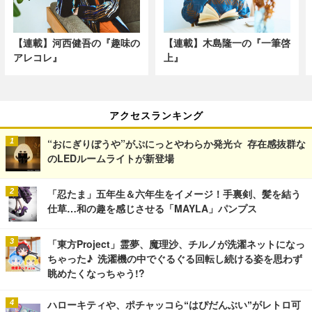
【連載】河西健吾の『趣味の
【連載】木島隆一の『一筆啓
アレコレ』
上』
アクセスランキング
“おにぎりぼうや”がぷにっとやわらか発光☆ 存在感抜群な
のLEDルームライトが新登場
「忍たま」五年生＆六年生をイメージ！手裏剣、髪を結う
仕草…和の趣を感じさせる「MAYLA」パンプス
「東方Project」霊夢、魔理沙、チルノが洗濯ネットになっ
ちゃった♪ 洗濯機の中でぐるぐる回転し続ける姿を思わず
眺めたくなっちゃう!?
ハローキティや、ポチャッコら“はぴだんぶい”がレトロ可