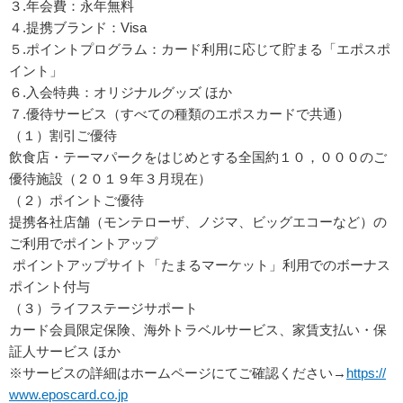
３.年会費：永年無料
４.提携ブランド：Visa
５.ポイントプログラム：カード利用に応じて貯まる「エポスポ
イント」
６.入会特典：オリジナルグッズ ほか
７.優待サービス（すべての種類のエポスカードで共通）
（１）割引ご優待
飲食店・テーマパークをはじめとする全国約１０，０００のご
優待施設（２０１９年３月現在）
（２）ポイントご優待
提携各社店舗（モンテローザ、ノジマ、ビッグエコーなど）の
ご利用でポイントアップ
ポイントアップサイト「たまるマーケット」利用でのボーナス
ポイント付与
（３）ライフステージサポート
カード会員限定保険、海外トラベルサービス、家賃支払い・保
証人サービス ほか
※サービスの詳細はホームページにてご確認ください→
https://
www.eposcard.co.jp