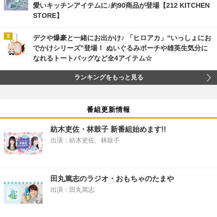
愛いキッチンアイテムに♪約90商品が登場【212 KITCHEN
STORE】
デクや爆豪と一緒にお出かけ♪ 「ヒロアカ」“いっしょにお
でかけシリーズ”登場！ ぬいぐるみポーチや雄英生気分に
なれるトートバッグなど全4アイテム☆
ランキングをもっと見る
番組更新情報
紡木吏佐・林鼓子 新番組始めます!!
出演：紡木吏佐、林鼓子
田丸篤志のラジオ・おもちゃのたまや
出演：田丸篤志