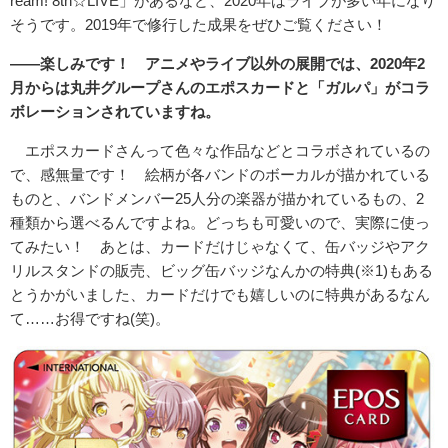
ream! 8th☆LIVE」があるなど、2020年はライブが多い年になり
そうです。2019年で修行した成果をぜひご覧ください！
――楽しみです！ アニメやライブ以外の展開では、2020年2
月からは丸井グループさんのエポスカードと「ガルパ」がコラ
ボレーションされていますね。
エポスカードさんって色々な作品などとコラボされているの
で、感無量です！ 絵柄が各バンドのボーカルが描かれている
ものと、バンドメンバー25人分の楽器が描かれているもの、2
種類から選べるんですよね。どっちも可愛いので、実際に使っ
てみたい！ あとは、カードだけじゃなくて、缶バッジやアク
リルスタンドの販売、ビッグ缶バッジなんかの特典(※1)もある
とうかがいました、カードだけでも嬉しいのに特典があるなん
て……お得ですね(笑)。