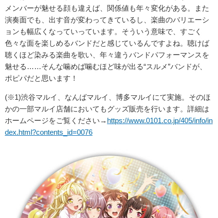
メンバーが魅せる顔も違えば、関係値も年々変化がある。また
演奏面でも、出す音が変わってきているし、楽曲のバリエーシ
ョンも幅広くなっていっています。そういう意味で、すごく
色々な面を楽しめるバンドだと感じているんですよね。聴けば
聴くほど染みる楽曲を歌い、年々違うバンドパフォーマンスを
魅せる……そんな噛めば噛むほど味が出る“スルメ”バンドが、
ポピパだと思います！
(※1)渋谷マルイ、なんばマルイ、博多マルイにて実施。そのほ
かの一部マルイ店舗においてもグッズ販売を行います。詳細は
ホームページをご覧ください→
https://www.0101.co.jp/405/info/in
dex.html?contents_id=0076