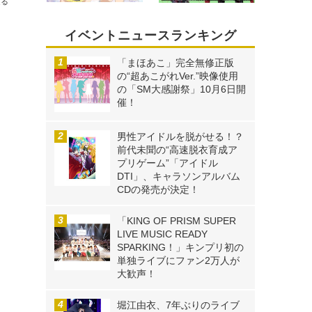
送る
イベントニュースランキング
「まほあこ」完全無修正版
の“超あこがれVer.”映像使用
の「SM大感謝祭」10月6日開
催！
男性アイドルを脱がせる！？
前代未聞の“高速脱衣育成ア
プリゲーム”「アイドル
DTI」、キャラソンアルバム
CDの発売が決定！
「KING OF PRISM SUPER
LIVE MUSIC READY
SPARKING！」キンプリ初の
単独ライブにファン2万人が
大歓声！
堀江由衣、7年ぶりのライブ