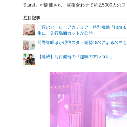
Stars!」が開催され、昼夜合わせて約2,5000人の
注目記事
「僕のヒーローアカデミア」特別短編「I am a 
生に！先行場面カットが公開
前野智昭ほか現役スタァ総勢18名による名曲
【連載】河西健吾の『趣味のアレコレ』