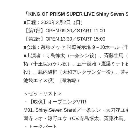
「
KING OF PRISM SUPER LIVE Shiny Seven S
■日程：2020年2月2日（日）
【第1部】OPEN 09:30／START 11:00
【第2部】OPEN 13:30／START 15:00
■会場：幕張メッセ 国際展示場 9～10
■出演者：寺島惇太（一条シン役）、斉藤壮馬
拓（十王院カケル役）、五十嵐雅（鷹梁ミナト
役）、武内駿輔（大和アレクサンダー役）、蒼
池袋エィス役）（敬称略）
＜セットリスト＞
・【映像】オープニングVTR
M01. Shiny Seven Stars!／一条
園寺レオ・涼野ユウ（CV.寺島惇太、斉藤壮馬
・トークパート