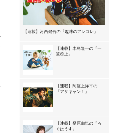
、
【連載】河西健吾の『趣味のアレコレ』
ダ
全
【連載】木島隆一の『一
筆啓上』
【連載】阿座上洋平の
の
『アザキャン！』
に
【連載】桑原由気の『ろ
ぐはうす』