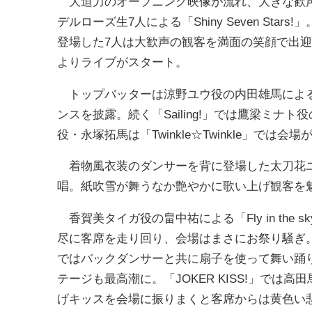
大迫力のオープニング映像が流れ、大きな歓声
デルローズ生7人による「Shiny Seven St
登場した7人は大歓声の観客を満面の笑顔で出
よりライブがスタート。
トップバッターは涼野ユウ役の内田雄馬による「Sh
ンスを披露。続く「Sailing!」では鷹梁ミ
役・永塚拓馬は「Twinkle☆Twinkle」で
着物風衣装のダンサーを背に登場した太刀花ユ
唱。紙吹雪が舞うなか艶やかに歌い上げ観客を
香賀美タイガ役の畠中祐による「Fly in th
尽に客席を走り回り、会場はまさにお祭り騒ぎ。さら
ではバックダンサーと共に扇子を使って舞い踊
テージも最高潮に。「JOKER KISS!」で
げキッスを会場に振りまくと客席からは黄色い