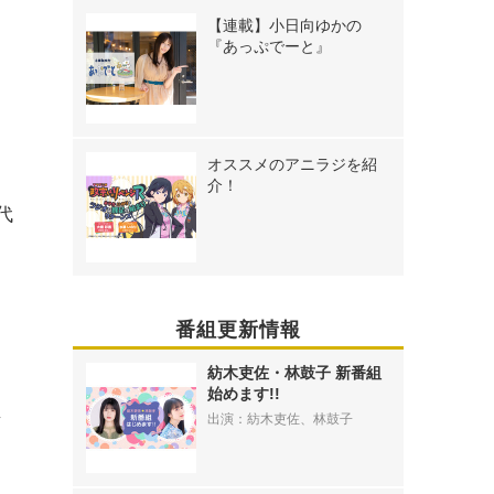
【連載】小日向ゆかの
『あっぷでーと』
オススメのアニラジを紹
介！
代
番組更新情報
紡木吏佐・林鼓子 新番組
始めます!!
出演：紡木吏佐、林鼓子
西