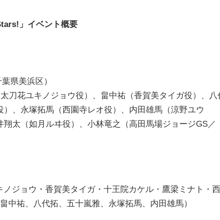
tars!
」イベント概要
ホール（千葉県美浜区）
（太刀花ユキノジョウ役）、畠中祐（香賀美タイガ役）、八
役）、永塚拓馬（西園寺レオ役）、内田雄馬（涼野ユウ
井翔太（如月ルヰ役）、小林竜之（高田馬場ジョージGS／
シン・太刀花ユキノジョウ・香賀美タイガ・十王院カケル・鷹梁ミナト・
、畠中祐、八代拓、五十嵐雅、永塚拓馬、内田雄馬）