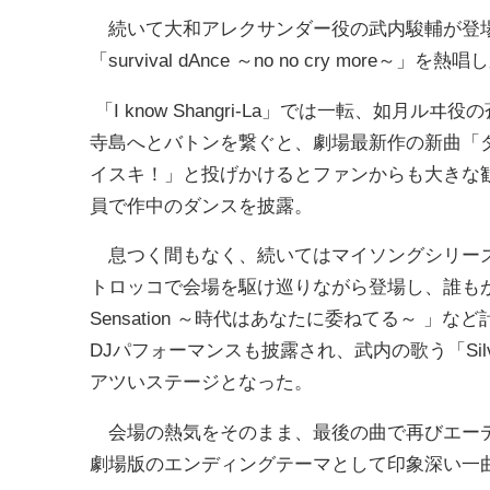
続いて大和アレクサンダー役の武内駿輔が登場
「survival dAnce ～no no cry more
「I know Shangri-La」では一転、如
寺島へとバトンを繋ぐと、劇場最新作の新曲「
イスキ！」と投げかけるとファンからも大きな
員で作中のダンスを披露。
息つく間もなく、続いてはマイソングシリーズ
トロッコで会場を駆け巡りながら登場し、誰もが耳
Sensation ～時代はあなたに委ねてる～ 
DJパフォーマンスも披露され、武内の歌う「Silve
アツいステージとなった。
会場の熱気をそのまま、最後の曲で再びエーデル
劇場版のエンディングテーマとして印象深い一