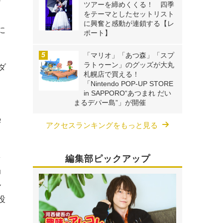
ー
ツアーを締めくくる！ 四季
をテーマとしたセットリスト
て
に興奮と感動が連鎖する【レ
に
ポート】
「マリオ」「あつ森」「スプ
ラトゥーン」のグッズが大丸
ダ
札幌店で買える！
「Nintendo POP-UP STORE
in SAPPORO“あつまれ だい
まるデパー島”」が開催
熱
アクセスランキングをもっと見る
無
編集部ピックアップ
」
ル
投