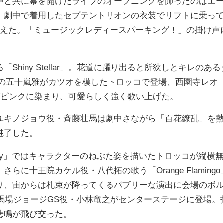
と共に幕を開けたライブのオープニングを飾ったのはエ
ars!」。劇中で着用したセプテントリオンの衣装でリフトに乗っ
迎えた。「ミュージックレディースパーキング！」の掛け声
iny Stellar」。花道に躍り出ると所狭しとキレのある
ナト役の五十嵐雅がカツオを模したトロッコで登場、西園寺レオ
は会場がピンクに染まり、可愛らしく強く歌い上げた。
キノジョウ役・斉藤壮馬は劇中さながら「百花繚乱」を
魅了した。
e sky」ではキャラクターのねぶた姿を描いたトロッコが縦横
に十王院カケル役・八代拓の歌う「Orange Flamingo
り、宙からは札束が降ってくるバブリーな演出に会場のボ
は高田馬場ジョージGS役・小林竜之がセンターステージに登場。
悲鳴が飛び交った。