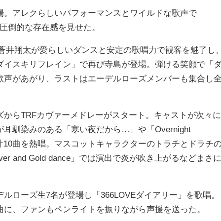
。アレクらしいパフォーマンスとワイルドな歌声で
～」を熱唱し圧倒的な存在感を見せた。
月ルヰ役の蒼井翔太が愛らしいダンスと安定の歌唱力で観客を魅了し
ダイスキリフレイン」で再び寺島が登場。弾ける笑顔で「
歓声があがり、ラストはエーデルローズメンバーも集合し
からTRFカヴァーメドレーがスタート。キャストが次々に
馴染みのある「寒い夜だから…」や「Overnight
」など計10曲を熱唱。マスコットキャラクターのトラチとドラチ
r and Gold dance」では演出で炎が吹き上がるなどまさ
ローズ生7名が登場し「366LOVEダイアリー」を歌唱。
曲に、ファンもペンライトを振りながら声援を送った。