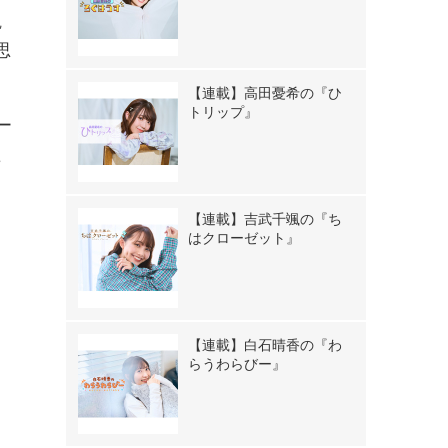
観
思
【連載】高田憂希の『ひ
トリップ』
ー
た
【連載】吉武千颯の『ち
はクローゼット』
【連載】白石晴香の『わ
らうわらびー』