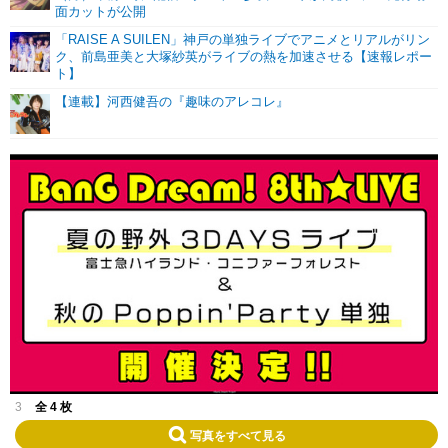
面カットが公開
「RAISE A SUILEN」神戸の単独ライブでアニメとリアルがリン
ク、前島亜美と大塚紗英がライブの熱を加速させる【速報レポー
ト】
【連載】河西健吾の『趣味のアレコレ』
3
全 4 枚
写真をすべて見る