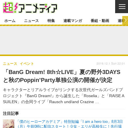
CL
ホーム
ニュース
特集
連載マンガ
番組・動画
連載
ニュース
ニュース一覧
アニメ
特集
ゲーム・アプリ
マンガ
特集一覧
カバー
連載マンガ
2019.12.1 Sun 22:01
ニュース
イベント
映画
音楽
インタビュー
レポート
連載マンガ一覧
連載一覧
番組・動画
「BanG Dream! 8th☆LIVE」夏の野外3DAYS
グッズ
イベント
と秋のPoppin’Party単独公演の開催が決定
ラキりす
番組・動画一覧
ラジオ
連載・ブログ
キャラクターとリアルライブがリンクする次世代ガールズバンドプ
声優
コスプレ
動画
連載・ブログ一覧
コラム
ロジェクト『BanG Dream!』から誕生した「Roselia」と「RAISE A
舞台
新帝スタ
SUILEN」の合同ライブ「Rausch und/and Crazine …
編集部ブログ・お知らせ
注目記事
「僕のヒーローアカデミア」特別短編「I am a hero too」8月3日
（月）午前0時に配信スタート！少女・エリが高校生に！先行場