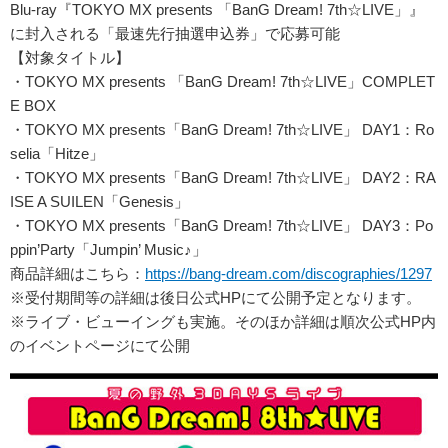
Blu-ray『TOKYO MX presents 「BanG Dream! 7th☆LIVE」』
に封入される「最速先行抽選申込券」で応募可能
【対象タイトル】
・TOKYO MX presents 「BanG Dream! 7th☆LIVE」COMPLET
E BOX
・TOKYO MX presents「BanG Dream! 7th☆LIVE」 DAY1：Ro
selia「Hitze」
・TOKYO MX presents「BanG Dream! 7th☆LIVE」 DAY2：RA
ISE A SUILEN「Genesis」
・TOKYO MX presents「BanG Dream! 7th☆LIVE」 DAY3：Po
ppin’Party「Jumpin’ Music♪」
商品詳細はこちら：
https://bang-dream.com/discographies/1297
※受付期間等の詳細は後日公式HPにて公開予定となります。
※ライブ・ビューイングも実施。そのほか詳細は順次公式HP内
のイベントページにて公開