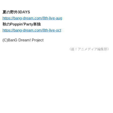
夏の野外3DAYS
https://bang-dream.com/8th-live-aug
秋のPoppin’Party単独
https://bang-dream.com/8th-live-oct
(C)BanG Dream! Project
《超！アニメディア編集部》