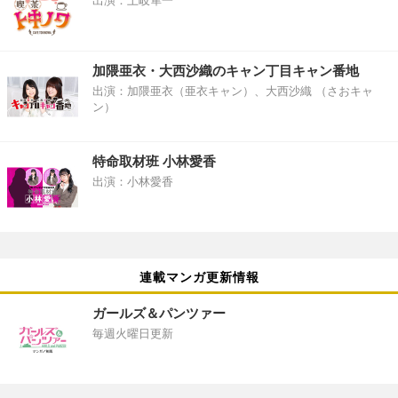
出演：土岐隼一
加隈亜衣・大西沙織のキャン丁目キャン番地
出演：加隈亜衣（亜衣キャン）、大西沙織 （さおキャ
ン）
特命取材班 小林愛香
出演：小林愛香
連載マンガ更新情報
ガールズ＆パンツァー
毎週火曜日更新