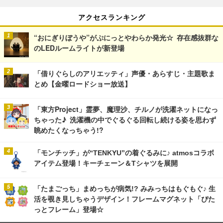
アクセスランキング
“おにぎりぼうや”がぷにっとやわらか発光☆ 存在感抜群な
のLEDルームライトが新登場
「借りぐらしのアリエッティ」声優・あらすじ・主題歌ま
とめ【金曜ロードショー放送】
「東方Project」霊夢、魔理沙、チルノが洗濯ネットになっ
ちゃった♪ 洗濯機の中でぐるぐる回転し続ける姿を思わず
眺めたくなっちゃう!?
「モンチッチ」が“TENKYU”の着ぐるみに♪ atmosコラボ
アイテム登場！キーチェーン＆Tシャツを展開
「たまごっち」まめっちが病気!? みみっちはもぐもぐ♪ 生
活を覗き見しちゃうデザイン！フレームマグネット「ぴた
っとフレーム」登場☆