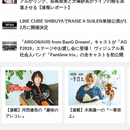
アルがリンク、前島亜美と大塚紗英がライブの熱を加
速させる【速報レポート】
LINE CUBE SHIBUYAでRAISE A SUILEN単独公演が1
2月に開催決定
「ARGONAVIS from BanG Dream!」キャストが「AG
F2019」ステージやお渡し会に登場！ ヴィジュアル系
社会人バンド「Fantôme Iris」の全キャストを初公開
【連載】河西健吾の『趣味の
【連載】木島隆一の『一筆啓
アレコレ』
上』