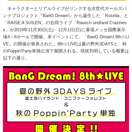
キャラクターとリアルライブがリンクする次世代ガールズバ
ンドプロジェクト『BanG Dream!』から誕生した「Roselia」と
「RAISE A SUILEN」の合同ライブ「Rausch und/and Crazines
s」が2019年11月30日(土)・12月1日(日)に幕張メッセ国際展示
場4～6ホールで開催。本イベントにて、「BanG Dream! 8th☆LI
VE」の開催が発表された。8th☆LIVEは夏の野外3DAYSと、秋
のPoppin’Party単独公演で展開される。現状判明している概要は
以下の通り。