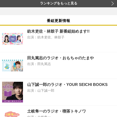
ランキングをもっと見る
番組更新情報
紡木吏佐・林鼓子 新番組始めます!!
出演：紡木吏佐、林鼓子
田丸篤志のラジオ・おもちゃのたまや
出演：田丸篤志
山下誠一郎のラジオ・YOUR SEICHI BOOKS
出演：山下誠一郎
土岐隼一のラジオ・喫茶トキノワ