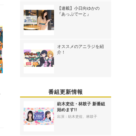
【連載】小日向ゆかの
『あっぷでーと』
オススメのアニラジを紹
介！
番組更新情報
ト
紡木吏佐・林鼓子 新番組
始めます!!
出演：紡木吏佐、林鼓子