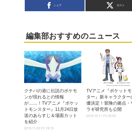
シェア
ポスト
編集部おすすめのニュース
クチバの港に伝説のポケモ
TVアニメ『ポケット
ンが現れるとの情報
ター』新キャラクター
が……！TVアニメ『ポケッ
優決定！冒険の拠点・
トモンスター』11月24日放
ラギ研究所も公開
送のあらすじ＆場面カット
2019.10.11 Fri 20:00
を紹介
2019.11.22 Fri 19:15