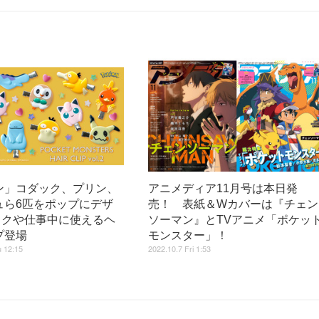
ン」コダック、プリン、
アニメディア11月号は本日発
ュら6匹をポップにデザ
売！ 表紙＆Wカバーは『チェン
イクや仕事中に使えるヘ
ソーマン』とTVアニメ「ポケッ
プ登場
モンスター」！
 12:15
2022.10.7 Fri 1:53