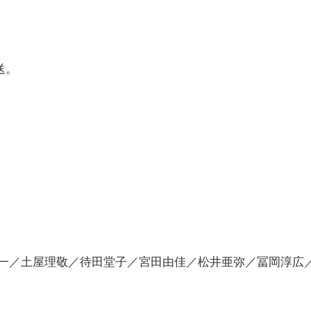
送。
淳一／土屋理敬／待田堂子／宮田由佳／松井亜弥／冨岡淳広