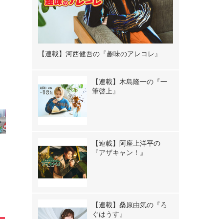
【連載】河西健吾の『趣味のアレコレ』
【連載】木島隆一の『一
》
筆啓上』
【連載】阿座上洋平の
『アザキャン！』
【連載】桑原由気の『ろ
ぐはうす』