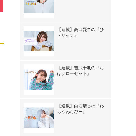
【連載】高田憂希の『ひ
トリップ』
【連載】吉武千颯の『ち
はクローゼット』
【連載】白石晴香の『わ
らうわらびー』