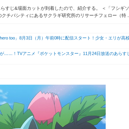
あらすじ&場面カットが到着したので、紹介する。 ＜「フシギ
クチバシティにあるサクラギ研究所のリサーチフェロー（特 
hero too」8月3日（月）午前0時に配信スタート！少女・エリが高
……！TVアニメ『ポケットモンスター』11月24日放送のあらす