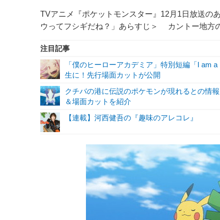
TVアニメ『ポケットモンスター』12月1日放送の
ウってフシギだね？」あらすじ＞ カントー地方の
注目記事
「僕のヒーローアカデミア」特別短編「I am a 
生に！先行場面カットが公開
クチバの港に伝説のポケモンが現れるとの情報が
＆場面カットを紹介
【連載】河西健吾の『趣味のアレコレ』