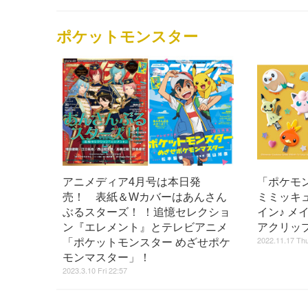
ポケットモンスター
アニメディア4月号は本日発
「ポケモ
売！ 表紙＆Wカバーはあんさん
ミミッキ
ぶるスターズ！ ！追憶セレクショ
イン♪ メ
ン『エレメント』とテレビアニメ
アクリッ
2022.11.17 Thu
「ポケットモンスター めざせポケ
モンマスター」！
2023.3.10 Fri 22:57