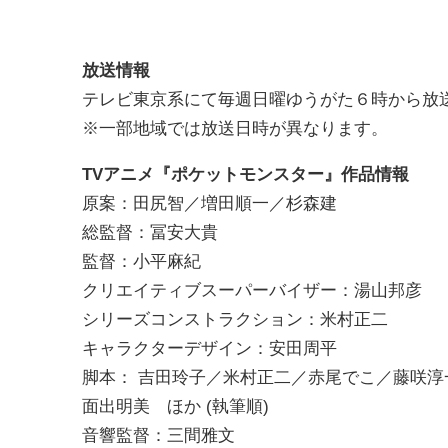
放送情報
テレビ東京系にて毎週日曜ゆうがた６時から放
※一部地域では放送日時が異なります。
TVアニメ『ポケットモンスター』作品情報
原案：田尻智／増田順一／杉森建
総監督：冨安大貴
監督：小平麻紀
クリエイティブスーパーバイザー：湯山邦彦
シリーズコンストラクション：米村正二
キャラクターデザイン：安田周平
脚本： 吉田玲子／米村正二／赤尾でこ／藤咲
面出明美 ほか (執筆順)
音響監督：三間雅文