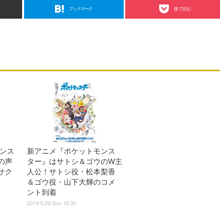
ブックマーク
後で読む
モンス
新アニメ『ポケットモンス
の声
ター』はサトシ＆ゴウのW主
サク
人公！サトシ役・松本梨香
＆ゴウ役・山下大輝のコメ
ント到着
2019.9.29 Sun 19:30