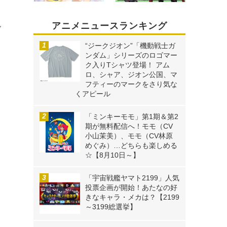
ウ
アニメニュースランキング
ゴ
“ジークジオン”「機動戦士ガ
ンダム」シリーズのロゴマー
ク入りTシャツ登場！ アム
ロ、シャア、ジオン公国、マ
フティーのマークをさり気な
くアピール
「ミンキーモモ」第1期＆第2
期が無料配信へ！モモ（CV
小山茉美）、モモ（CV林原
めぐみ）…どちらも楽しめる
☆【8月10日～】
「宇宙戦艦ヤマト2199」人気
投票企画が開始！あたなの好
きなキャラ・メカは？【2199
～3199総選挙】