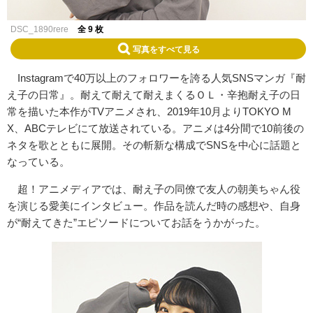
DSC_1890rere
全 9 枚
写真をすべて見る
Instagramで40万以上のフォロワーを誇る人気SNSマンガ『耐
え子の日常』。耐えて耐えて耐えまくるＯＬ・辛抱耐え子の日
常を描いた本作がTVアニメされ、2019年10月よりTOKYO M
X、ABCテレビにて放送されている。アニメは4分間で10前後の
ネタを歌とともに展開。その斬新な構成でSNSを中心に話題と
なっている。
超！アニメディアでは、耐え子の同僚で友人の朝美ちゃん役
を演じる愛美にインタビュー。作品を読んだ時の感想や、自身
が“耐えてきた”エピソードについてお話をうかがった。