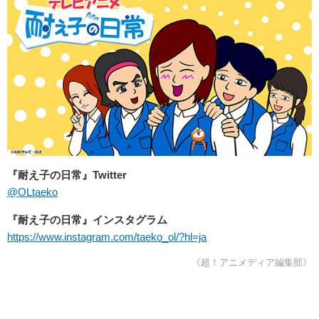
『耐え子の日常』Twitter
@OLtaeko
『耐え子の日常』インスタグラム
https://www.instagram.com/taeko_ol/?hl=ja
《超！アニメディア編集部》