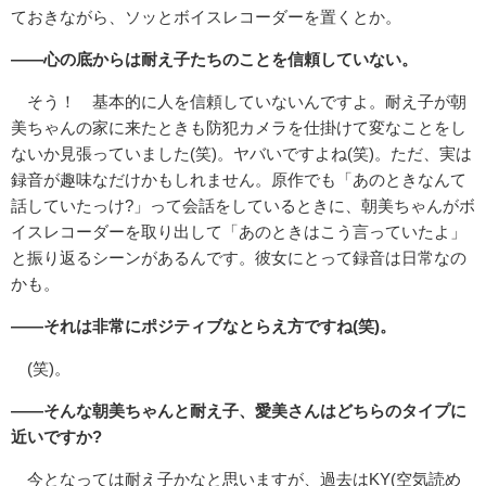
ておきながら、ソッとボイスレコーダーを置くとか。
――心の底からは耐え子たちのことを信頼していない。
そう！ 基本的に人を信頼していないんですよ。耐え子が朝
美ちゃんの家に来たときも防犯カメラを仕掛けて変なことをし
ないか見張っていました(笑)。ヤバいですよね(笑)。ただ、実は
録音が趣味なだけかもしれません。原作でも「あのときなんて
話していたっけ?」って会話をしているときに、朝美ちゃんがボ
イスレコーダーを取り出して「あのときはこう言っていたよ」
と振り返るシーンがあるんです。彼女にとって録音は日常なの
かも。
――それは非常にポジティブなとらえ方ですね(笑)。
(笑)。
――そんな朝美ちゃんと耐え子、愛美さんはどちらのタイプに
近いですか?
今となっては耐え子かなと思いますが、過去はKY(空気読め