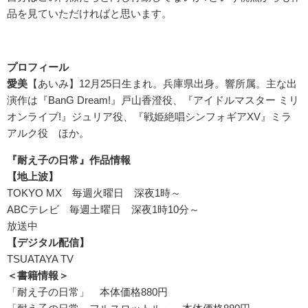
品を見ていただければと思います。
プロフィール
愛美
【あいみ】12月25日生まれ。兵庫県出身。響所属。主な出
演作は『BanG Dream!』戸山香澄役、『アイドルマスター ミリ
オンライブ!』ジュリア役、『戦姫絶唱シンフォギアXV』ミラ
アルク役 ほか。
『耐え子の日常』作品情報
【地上波】
TOKYO MX 毎週火曜日 深夜1時～
ABCテレビ 毎週土曜日 深夜1時10分～
放送中
【デジタル配信】
TSUATAYA TV
＜書籍情報＞
「耐え子の日常」 本体価格880円