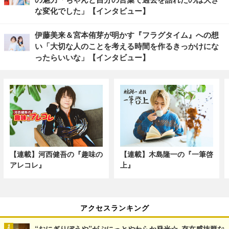
な変化でした」【インタビュー】
伊藤美来＆宮本侑芽が明かす『フラグタイム』への想
い「大切な人のことを考える時間を作るきっかけにな
ったらいいな」【インタビュー】
【連載】河西健吾の『趣味の
【連載】木島隆一の『一筆啓
アレコレ』
上』
アクセスランキング
“おにぎりぼうや”がぷにっとやわらか発光☆ 存在感抜群な