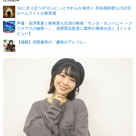
“おにぎりぼうや”がぷにっとやわらか発光☆ 存在感抜群なのLED
ルームライトが新登場
声優・花澤香菜と梶裕貴も出演の映画『サンタ・カンパニー ～ク
リスマスの秘密～』、糸曽賢志監督に製作の裏側を訊く【インタ
ビュー】
【連載】河西健吾の『趣味のアレコレ』