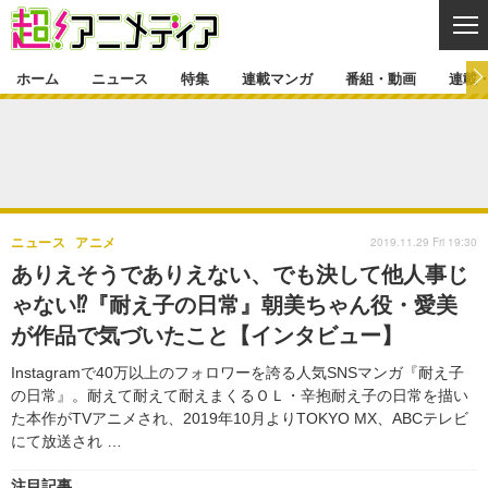
CL
ホーム
ニュース
特集
連載マンガ
番組・動画
連載
ニュース
ニュース一覧
アニメ
特集
ゲーム・アプリ
マンガ
特集一覧
カバー
連載マンガ
2019.11.29 Fri 19:30
ニュース
アニメ
映画
音楽
インタビュー
レポート
連載マンガ一覧
連載一覧
番組・動画
ありえそうでありえない、でも決して他人事じ
グッズ
イベント
ゃない⁉『耐え子の日常』朝美ちゃん役・愛美
ラキりす
番組・動画一覧
ラジオ
連載・ブログ
が作品で気づいたこと【インタビュー】
声優
コスプレ
動画
連載・ブログ一覧
コラム
Instagramで40万以上のフォロワーを誇る人気SNSマンガ『耐え子
舞台
新帝スタ
の日常』。耐えて耐えて耐えまくるＯＬ・辛抱耐え子の日常を描い
編集部ブログ・お知らせ
た本作がTVアニメされ、2019年10月よりTOKYO MX、ABCテレビ
にて放送され …
注目記事