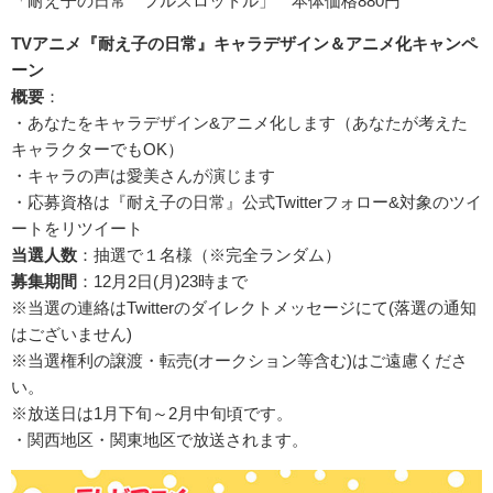
「耐え子の日常 フルスロットル」 本体価格880円
TVアニメ『耐え子の日常』キャラデザイン＆アニメ化キャンペ
ーン
概要
：
・あなたをキャラデザイン&アニメ化します（あなたが考えた
キャラクターでもOK）
・キャラの声は愛美さんが演じます
・応募資格は『耐え子の日常』公式Twitterフォロー&対象のツイ
ートをリツイート
当選人数
：抽選で１名様（※完全ランダム）
募集期間
：12月2日(月)23時まで
※当選の連絡はTwitterのダイレクトメッセージにて(落選の通知
はございません)
※当選権利の譲渡・転売(オークション等含む)はご遠慮くださ
い。
※放送日は1月下旬～2月中旬頃です。
・関西地区・関東地区で放送されます。