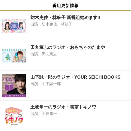
番組更新情報
紡木吏佐・林鼓子 新番組始めます!!
出演：紡木吏佐、林鼓子
田丸篤志のラジオ・おもちゃのたまや
出演：田丸篤志
山下誠一郎のラジオ・YOUR SEICHI BOOKS
出演：山下誠一郎
土岐隼一のラジオ・喫茶トキノワ
出演：土岐隼一