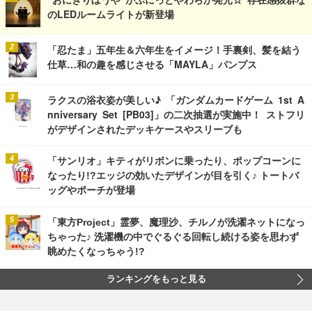
のLEDルームライトが新登場
「忍たま」五年生＆六年生をイメージ！手裏剣、髪を結う
仕草…和の趣を感じさせる「MAYLA」パンプス
ラクスの浴衣姿が美しい♪ 「ガンダムカードゲーム 1st A
nniversary Set [PB03]」の二次抽選が実施中！ ストフリ
がデザインされたデッキケースやスリーブも
「サンリオ」キティがリボンに乗ったり、ポップコーンに
なったり!?エッジの効いたデザインが目を引く♪ トートバ
ッグやポーチが登場
「東方Project」霊夢、魔理沙、チルノが洗濯ネットになっ
ちゃった♪ 洗濯機の中でぐるぐる回転し続ける姿を思わず
眺めたくなっちゃう!?
ランキングをもっと見る