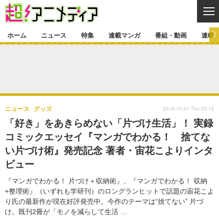
CL
ホーム
ニュース
特集
連載マンガ
番組・動画
連載
ニュース
ニュース一覧
アニメ
特集
ゲーム・アプリ
マンガ
特集一覧
カバー
連載マンガ
2019.10.31 Thu 20:15
ニュース
グッズ
映画
音楽
インタビュー
レポート
連載マンガ一覧
連載一覧
番組・動画
「好き」をあきらめない「片づけ生活」！ 実録
グッズ
イベント
コミックエッセイ『マンガでわかる！ 捨てな
ラキりす
番組・動画一覧
ラジオ
連載・ブログ
い片づけ術』発売記念 著者・宙花こよりインタ
声優
コスプレ
動画
連載・ブログ一覧
コラム
ビュー
舞台
新帝スタ
編集部ブログ・お知らせ
『マンガでわかる！ 片づけ＋収納術』、『マンガでわかる！ 収納
+整理術』（いずれも学研刊）のロングランヒットで話題の宙花こよ
り氏の最新作が現在好評発売中。今作のテーマは“捨てない” 片づ
け。既刊2冊が「モノを減らして生活 …