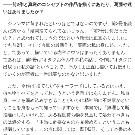
――前2作と真逆のコンセプトの作品を描くにあたり、葛藤や迷
いはありましたか？
ジレンマに苛まれたというほどではないのですが、前2冊を読
んだ方から「結局捨てられてないじゃん」「前2冊は何だった
の？」と思われてしまうのではという懸念は正直ありました。
でも前2作、そして今回の最新作も「実際の私の身に起こったこ
と」であって、描いている内容にウソはまったくありません。
であれば、前2冊は“オタクお休み中の私の話”、今作は“オタクに
出戻った私の話”ということで、そのまま正直に描いてお伝えし
ていくのが読者に一番誠実なのかなと思いました。
また、今作は“捨てない”をキーワードにしているとはいえ、
持ち物すべてをとっておこうという趣旨ではありません。私自
身、モノを溜め込みすぎることがいかに精神的に不健康かとい
うことを身をもって知っていますから、本書では「無理して断
捨離はしないけれど、ある程度持ち物を見直して処分すべきも
のは処分する」「本当に必要なものを見極める」ということも
提唱しています。この点に関しては、既刊2冊、そして本書の本