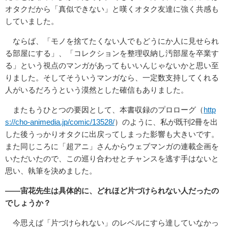
オタクだから「真似できない」と嘆くオタク友達に強く共感も
していました。
ならば、「モノを捨てたくない人でもどうにか人に見せられ
る部屋にする」、「コレクションを整理収納し汚部屋を卒業す
る」という視点のマンガがあってもいいんじゃないかと思い至
りました。そしてそういうマンガなら、一定数支持してくれる
人がいるだろうという漠然とした確信もありました。
またもうひとつの要因として、本書収録のプロローグ（
http
s://cho-animedia.jp/comic/13528/
）のように、私が既刊2冊を出
した後うっかりオタクに出戻ってしまった影響も大きいです。
また同じころに「超アニ」さんからウェブマンガの連載企画を
いただいたので、この巡り合わせとチャンスを逃す手はないと
思い、執筆を決めました。
――宙花先生は具体的に、どれほど片づけられない人だったの
でしょうか？
今思えば「片づけられない」のレベルにすら達していなかっ