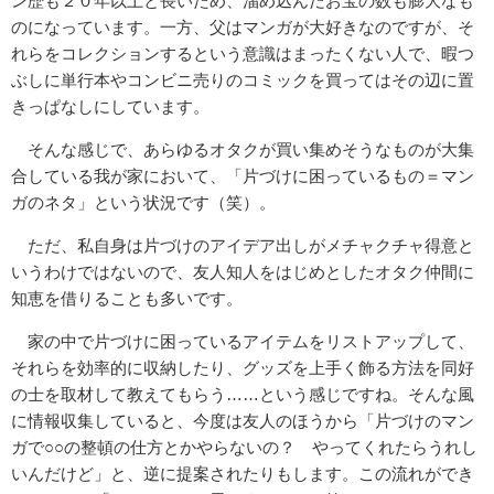
ン歴も２０年以上と長いため、溜め込んだお宝の数も膨大なも
のになっています。一方、父はマンガが大好きなのですが、そ
れらをコレクションするという意識はまったくない人で、暇つ
ぶしに単行本やコンビニ売りのコミックを買ってはその辺に置
きっぱなしにしています。
そんな感じで、あらゆるオタクが買い集めそうなものが大集
合している我が家において、「片づけに困っているもの＝マン
ガのネタ」という状況です（笑）。
ただ、私自身は片づけのアイデア出しがメチャクチャ得意と
いうわけではないので、友人知人をはじめとしたオタク仲間に
知恵を借りることも多いです。
家の中で片づけに困っているアイテムをリストアップして、
それらを効率的に収納したり、グッズを上手く飾る方法を同好
の士を取材して教えてもらう……という感じですね。そんな風
に情報収集していると、今度は友人のほうから「片づけのマン
ガで○○の整頓の仕方とかやらないの？ やってくれたらうれし
いんだけど」と、逆に提案されたりもします。この流れができ