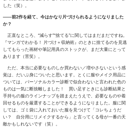
した（笑）。
――前2作を経て、今はかなり片づけられるようになりました
か？
正直なところ、“減らす”“捨てる”に関してはまだまだですね。
『マンガでわかる！ 片づけ＋収納術』のときに捨てるのを見逃
してもらった画材や筆記用具のストックが、まだ大量にとって
あります（苦笑）。
ただ、本当に必要なものしか買わない／増やさないという感
覚は、だいぶ身についたと思います。とくに服やメイク用品に
ついては、パーソナルカラー診断で似合わないと言われた色の
ものは一気に断捨離しました！ 買い足すときにも診断結果と
手持ちの服のラインナップを踏まえたうえで、必要なものや着
回せるものを厳選することができるようになりました。服に関
しては、ゴミ袋に入れておいた服を見つけて「コレちょうだ
い？ 自分用にリメイクするから」と言ってくる母が一番の天
敵かもしれないです（笑）。