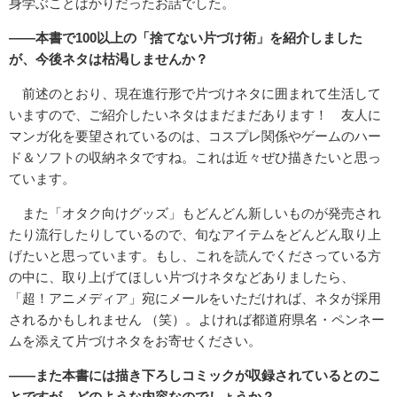
身学ぶことばかりだったお話でした。
――本書で100以上の「捨てない片づけ術」を紹介しました
が、今後ネタは枯渇しませんか？
前述のとおり、現在進行形で片づけネタに囲まれて生活して
いますので、ご紹介したいネタはまだまだあります！ 友人に
マンガ化を要望されているのは、コスプレ関係やゲームのハー
ド＆ソフトの収納ネタですね。これは近々ぜひ描きたいと思っ
ています。
また「オタク向けグッズ」もどんどん新しいものが発売され
たり流行したりしているので、旬なアイテムをどんどん取り上
げたいと思っています。もし、これを読んでくださっている方
の中に、取り上げてほしい片づけネタなどありましたら、
「超！アニメディア」宛にメールをいただければ、ネタが採用
されるかもしれません （笑）。よければ都道府県名・ペンネー
ムを添えて片づけネタをお寄せください。
――また本書には描き下ろしコミックが収録されているとのこ
とですが、どのような内容なのでしょうか？