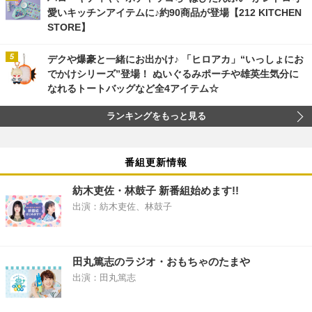
愛いキッチンアイテムに♪約90商品が登場【212 KITCHEN
STORE】
デクや爆豪と一緒にお出かけ♪ 「ヒロアカ」“いっしょにお
でかけシリーズ”登場！ ぬいぐるみポーチや雄英生気分に
なれるトートバッグなど全4アイテム☆
ランキングをもっと見る
番組更新情報
紡木吏佐・林鼓子 新番組始めます!!
出演：紡木吏佐、林鼓子
田丸篤志のラジオ・おもちゃのたまや
出演：田丸篤志