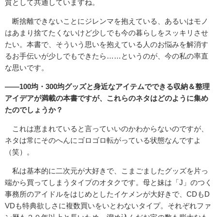
質として共通していますね。
断捨離できないことにジレンマを抱えている、あるいはモノ
はあまり捨てたくないけど少しでも今の暮らしをスッキリさせ
たい。本書で、そういう思いを抱えている人のお悩みを解消す
るお手伝いが少しでもできたら……というのが、今の私の率直
な思いです。
――100均・300均グッズと身近なアイテムでできる収納＆整理
アイデアが満載の本書ですが、これらのネタはどのように集め
たのでしょうか？
これは恵まれていると言っていいのかわからないのですが、
ネタは常にそのへんにゴロゴロ転がっている状態なんですよ
（笑）。
私は基本的に二次元が大好きで、こまごましたグッズを片っ
端から買ってしまうタイプのオタクです。母と妹は「J」のつく
事務所のアイドルをはじめとしたイケメンが大好きで、CDもD
VDも特典欲しさに複数買いをいとわないタイプ。それぞれファ