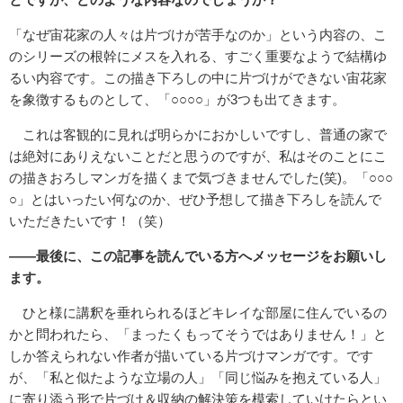
「なぜ宙花家の人々は片づけが苦手なのか」という内容の、こ
のシリーズの根幹にメスを入れる、すごく重要なようで結構ゆ
るい内容です。この描き下ろしの中に片づけができない宙花家
を象徴するものとして、「○○○○」が3つも出てきます。
これは客観的に見れば明らかにおかしいですし、普通の家で
は絶対にありえないことだと思うのですが、私はそのことにこ
の描きおろしマンガを描くまで気づきませんでした(笑)。「○○○
○」とはいったい何なのか、ぜひ予想して描き下ろしを読んで
いただきたいです！（笑）
――最後に、この記事を読んでいる方へメッセージをお願いし
ます。
ひと様に講釈を垂れられるほどキレイな部屋に住んでいるの
かと問われたら、「まったくもってそうではありません！」と
しか答えられない作者が描いている片づけマンガです。です
が、「私と似たような立場の人」「同じ悩みを抱えている人」
に寄り添う形で片づけ＆収納の解決策を模索していけたらとい