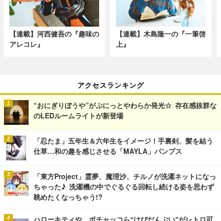
【連載】河西健吾の『趣味の
【連載】木島隆一の『一筆啓
アレコレ』
上』
アクセスランキング
“おにぎりぼうや”がぷにっとやわらか発光☆ 存在感抜群な
のLEDルームライトが新登場
「忍たま」五年生＆六年生をイメージ！手裏剣、髪を結う
仕草…和の趣を感じさせる「MAYLA」パンプス
「東方Project」霊夢、魔理沙、チルノが洗濯ネットになっ
ちゃった♪ 洗濯機の中でぐるぐる回転し続ける姿を思わず
眺めたくなっちゃう!?
ハローキティや、ポチャッコら“はぴだんぶい”がレトロ可