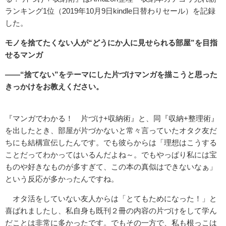
ランキング1位（2019年10月9日kindle日替わりセール）を記録
した。
モノを捨てたくない人が“どうにか人に見せられる部屋”を目指
せるマンガ
――“捨てない”をテーマにした片づけマンガを描こうと思った
きっかけをお教えください。
『マンガでわかる！ 片づけ+収納術』と、同『収納+整理術』
を出したとき、部屋が片づかないと常々言っていたオタク友だ
ちにも結構宣伝したんです。でも彼らからは「理想はこうする
ことだってわかってはいるんだよね～。でもやっぱり私には宝
ものや好きなものが多すぎて、この本の真似はできないなぁ」
という反応が多かったんですね。
オタ活をしていない友人からは「とてもためになった！」と
喜ばれましたし、私自身も既刊２冊の内容の片づけをして学ん
だことは非常に多かったです。でもその一方で、私も根っこは