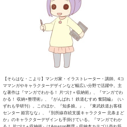
【そらはな・こより】マンガ家・イラストレーター・講師。4コ
ママンガやキャラクターデザインなど幅広い分野で活躍中。主
な著作は『マンガでわかる！ 片づけ＋収納術』、『マンガでわ
かる！ 収納+整理術』、『がんばれ！ 鉄道むすめ 奮闘編』（い
ずれも学研刊）。このほか、『知多娘。』、『東武鉄道お客様
センター 姫宮なな』、『別所線存続支援キャラクター 北条まど
か』のキャラクターデザインも手掛けている。『マンガでわか
る！ 片づけ＋収納術』はAmazon整理・収納本カテゴリ売れ筋