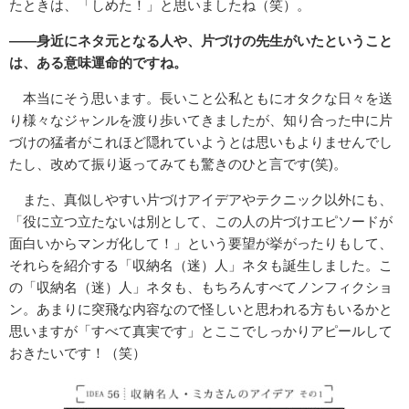
たときは、「しめた！」と思いましたね（笑）。
――身近にネタ元となる人や、片づけの先生がいたということ
は、ある意味運命的ですね。
本当にそう思います。長いこと公私ともにオタクな日々を送
り様々なジャンルを渡り歩いてきましたが、知り合った中に片
づけの猛者がこれほど隠れていようとは思いもよりませんでし
たし、改めて振り返ってみても驚きのひと言です(笑)。
また、真似しやすい片づけアイデアやテクニック以外にも、
「役に立つ立たないは別として、この人の片づけエピソードが
面白いからマンガ化して！」という要望が挙がったりもして、
それらを紹介する「収納名（迷）人」ネタも誕生しました。こ
の「収納名（迷）人」ネタも、もちろんすべてノンフィクショ
ン。あまりに突飛な内容なので怪しいと思われる方もいるかと
思いますが「すべて真実です」とここでしっかりアピールして
おきたいです！（笑）