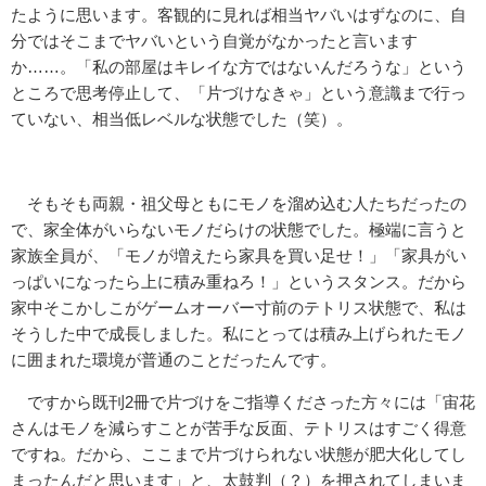
たように思います。客観的に見れば相当ヤバいはずなのに、自
分ではそこまでヤバいという自覚がなかったと言います
か……。「私の部屋はキレイな方ではないんだろうな」という
ところで思考停止して、「片づけなきゃ」という意識まで行っ
ていない、相当低レベルな状態でした（笑）。
そもそも両親・祖父母ともにモノを溜め込む人たちだったの
で、家全体がいらないモノだらけの状態でした。極端に言うと
家族全員が、「モノが増えたら家具を買い足せ！」「家具がい
っぱいになったら上に積み重ねろ！」というスタンス。だから
家中そこかしこがゲームオーバー寸前のテトリス状態で、私は
そうした中で成長しました。私にとっては積み上げられたモノ
に囲まれた環境が普通のことだったんです。
ですから既刊2冊で片づけをご指導くださった方々には「宙花
さんはモノを減らすことが苦手な反面、テトリスはすごく得意
ですね。だから、ここまで片づけられない状態が肥大化してし
まったんだと思います」と、太鼓判（？）を押されてしまいま