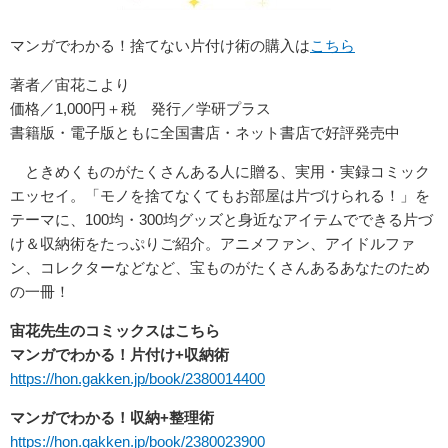
マンガでわかる！捨てない片付け術の購入は
こちら
著者／宙花こより
価格／1,000円＋税 発行／学研プラス
書籍版・電子版ともに全国書店・ネット書店で好評発売中
ときめくものがたくさんある人に贈る、実用・実録コミック
エッセイ。「モノを捨てなくてもお部屋は片づけられる！」を
テーマに、100均・300均グッズと身近なアイテムでできる片づ
け＆収納術をたっぷりご紹介。アニメファン、アイドルファ
ン、コレクターなどなど、宝ものがたくさんあるあなたのため
の一冊！
宙花先生のコミックスはこちら
マンガでわかる！片付け+収納術
https://hon.gakken.jp/book/2380014400
マンガでわかる！収納+整理術
https://hon.gakken.jp/book/2380023900