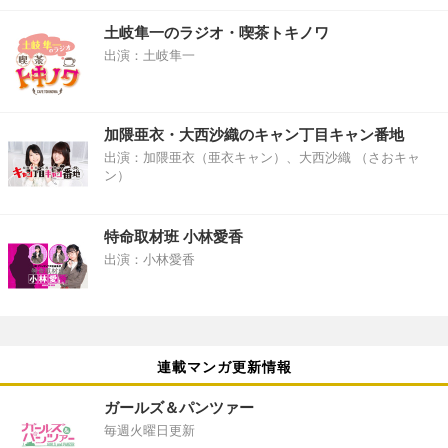
土岐隼一のラジオ・喫茶トキノワ
出演：土岐隼一
加隈亜衣・大西沙織のキャン丁目キャン番地
出演：加隈亜衣（亜衣キャン）、大西沙織 （さおキャ
ン）
特命取材班 小林愛香
出演：小林愛香
連載マンガ更新情報
ガールズ＆パンツァー
毎週火曜日更新