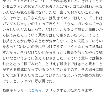
か？』って言われたんです。『それはある』と。それはもうガ
ンダムファンのお父さんやお母さんは“Ｇ-レコ”は絶対わからな
いんだから観る必要はない。ただ、言っておきたいことがあ
る。それは、お子さんたちには見せてやってほしい。『これは
ガンダムじゃないの？』って言うと、『うん、ガンダムじゃな
いらしいんだよね』って、だけど、とりあえず観ると面白いか
ら観てみたらっていう薦め方はして頂きたいなって。そして、
お父さんとかお母さんとかが分からないことの問題っていうの
をきっと“Ｇ-レコ”の中に見つけてきて、『う～ん』って唸るは
ずだから、それだけでいいからそういう機会を与えてやって欲
しいなというふうに答えておきました。そういう意味では騙さ
れたと思って観てみたら、とりえず最後まではきっと観ること
ができる構成になっているつもりでいますので、その部分に関
してはお子さんたちに伝えて頂きたいなというのが僕のお願い
です」と、ファンに呼び掛けた。
画像ギャラリーは
こちら
。クリックすると拡大できます。