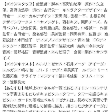
【メインスタッフ】
総監督・脚本：富野由悠季 原作：矢立
肇、富野由悠季 演出：吉沢俊一 キャラクターデザイン：吉
田健一 メカニカルデザイン：安田 朗、形部一平、山根公利
デザインワークス：コヤマシゲト、西村キヌ、剛田チーズ、内
田パブロ、沙倉拓実、倉島亜由美、桑名郁朗、中谷誠一 作画
監督：吉田健一、桑名郁朗 美術監督：岡田有章、佐藤 歩 色
彩設計：水田信子 ディスプレイデザイン：青木 隆 CGディ
レクター：藤江智洋 撮影監督：脇顯太朗 編集：今井大介
音楽：菅野祐悟 音響監督：木村絵理子 企画・製作：サンラ
イズ
【メインキャスト】
ベルリ・ゼナム：石井マーク アイーダ・
スルガン：嶋村 侑 ノレド・ナグ：寿美菜子 ルイン・リー：
佐藤拓也 ラライヤ・マンディ：福井裕佳梨 クリム・ニッ
ク：逢坂良太
【あらすじ】
地球上のエネルギー源であるフォトン・バッテリ
ーを宇宙よりもたらすキャピタル・タワー。タワーを護るキャ
ピタル・ガードの候補生ベルリ・ゼナムは、初めての実習で宇
宙海賊の襲撃に遭遇して捕獲に協力。捕まった少女アイーダに
不思議な何かを感じたベルリは、彼女が「G-セルフ」と呼ぶ高