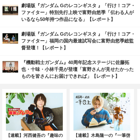
劇場版『ガンダム Gのレコンギスタ 』「行け！コア・
ファイター」特別先行上映で富野由悠季「伝わる人が
いるなら50年持つ作品になる」【レポート】
劇場版『ガンダム Gのレコンギスタ 』「行け！コア・
ファイター」福岡の国内最速試写会に富野由悠季総監
督登壇！【レポート】
『機動戦士ガンダム』40周年記念ステージに佐藤拓
也・十味・小林千晃が登壇「富野さんが見せたかった
ものを皆さんにお届けできれば」【レポート】
【連載】河西健吾の『趣味の
【連載】木島隆一の『一筆啓