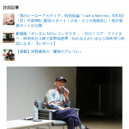
注目記事
「僕のヒーローアカデミア」特別短編「I am a hero too」8月3日
（月）午前0時に配信スタート！少女・エリが高校生に！先行場
面カットが公開
劇場版『ガンダム Gのレコンギスタ 』「行け！コア・ファイタ
ー」特別先行上映で富野由悠季「伝わる人がいるなら50年持つ作
品になる」【レポート】
【連載】河西健吾の『趣味のアレコレ』