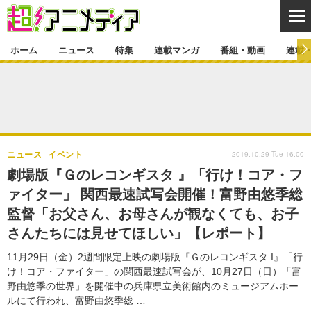
CL
ホーム
ニュース
特集
連載マンガ
番組・動画
連載
ニュース
ニュース一覧
アニメ
特集
ゲーム・アプリ
マンガ
特集一覧
カバー
連載マンガ
2019.10.29 Tue 16:00
ニュース
イベント
映画
音楽
インタビュー
レポート
連載マンガ一覧
連載一覧
番組・動画
劇場版『Ｇのレコンギスタ 』「行け！コア・フ
グッズ
イベント
ァイター」 関西最速試写会開催！富野由悠季総
ラキりす
番組・動画一覧
ラジオ
連載・ブログ
監督「お父さん、お母さんが観なくても、お子
声優
コスプレ
動画
連載・ブログ一覧
コラム
さんたちには見せてほしい」【レポート】
舞台
新帝スタ
編集部ブログ・お知らせ
11月29日（金）2週間限定上映の劇場版『Ｇのレコンギスタ I』「行
け！コア・ファイター」の関西最速試写会が、10月27日（日）「富
野由悠季の世界」を開催中の兵庫県立美術館内のミュージアムホー
ルにて行われ、富野由悠季総 …