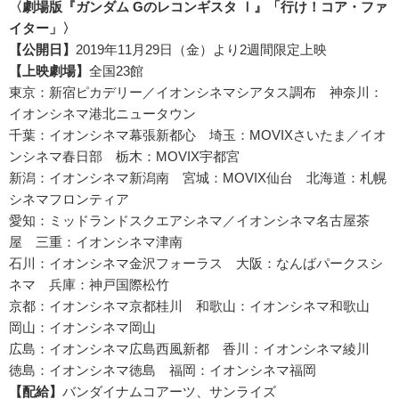
〈劇場版『ガンダム Gのレコンギスタ Ⅰ』「行け！コア・ファ
イター」〉
【公開日】
2019年11月29日（金）より2週間限定上映
【上映劇場】
全国23館
東京：新宿ピカデリー／イオンシネマシアタス調布 神奈川：
イオンシネマ港北ニュータウン
千葉：イオンシネマ幕張新都心 埼玉：MOVIXさいたま／イオ
ンシネマ春日部 栃木：MOVIX宇都宮
新潟：イオンシネマ新潟南 宮城：MOVIX仙台 北海道：札幌
シネマフロンティア
愛知：ミッドランドスクエアシネマ／イオンシネマ名古屋茶
屋 三重：イオンシネマ津南
石川：イオンシネマ金沢フォーラス 大阪：なんばパークスシ
ネマ 兵庫：神戸国際松竹
京都：イオンシネマ京都桂川 和歌山：イオンシネマ和歌山
岡山：イオンシネマ岡山
広島：イオンシネマ広島西風新都 香川：イオンシネマ綾川
徳島：イオンシネマ徳島 福岡：イオンシネマ福岡
【配給】
バンダイナムコアーツ、サンライズ