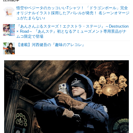
悟空やベジータのカッコいいTシャツ！ 「ドラゴンボール」完全
オリジナルイラスト採用したアパレルが発売！ 名シーンオマージ
ュがたまらない♪
『あんさんぶるスターズ！エクストラ・ステージ』～Destruction
× Road～ 『あんステ』初となるアミューズメント専用景品がナ
ムコ限定で登場
【連載】河西健吾の『趣味のアレコレ』