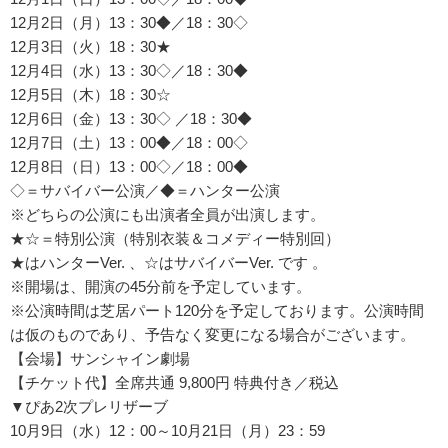
12月2日（月）13：30◆／18：30◇
12月3日（火）18：30★
12月4日（水）13：30◇／18：30◆
12月5日（木）18：30☆
12月6日（金）13：30◇ ／18：30◆
12月7日（土）13：00◆／18：00◇
12月8日（日）13：00◇／18：00◆
◇＝サバイバー公演／◆＝ハンター公演
※どちらの公演にも出演者全員が出演します。
★☆＝特別公演（特別衣装＆コメディー特別回）
★はハンターVer. 、☆はサバイバーVer. です 。
※開場は、開演の45分前を予定しています。
※公演時間は芝居パート120分を予定しております。公演時間
は仮のものであり、予告なく変更になる場合がございます。
【会場】サンシャイン劇場
【チケット代】全席共通 9,800円 特典付き／税込
▼ぴあ2次プレリザーブ
10月9日（水）12：00～10月21日（月）23：59