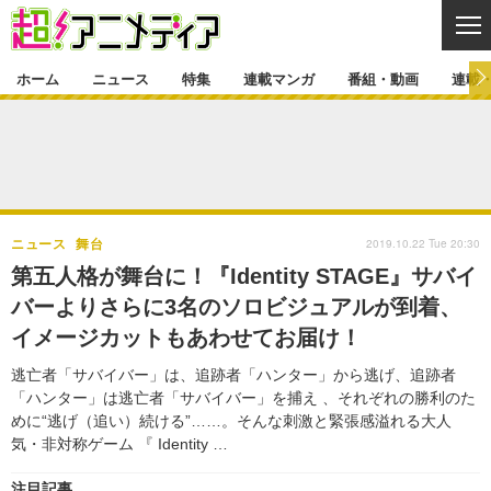
CL
ホーム
ニュース
特集
連載マンガ
番組・動画
連載
ニュース
ニュース一覧
アニメ
特集
ゲーム・アプリ
マンガ
特集一覧
カバー
連載マンガ
2019.10.22 Tue 20:30
ニュース
舞台
映画
音楽
インタビュー
レポート
連載マンガ一覧
連載一覧
番組・動画
第五人格が舞台に！『Identity STAGE』サバイ
グッズ
イベント
バーよりさらに3名のソロビジュアルが到着、
ラキりす
番組・動画一覧
ラジオ
連載・ブログ
イメージカットもあわせてお届け！
声優
コスプレ
動画
連載・ブログ一覧
コラム
逃亡者「サバイバー」は、追跡者「ハンター」から逃げ、追跡者
舞台
新帝スタ
「ハンター」は逃亡者「サバイバー」を捕え 、それぞれの勝利のた
編集部ブログ・お知らせ
めに“逃げ（追い）続ける”……。そんな刺激と緊張感溢れる大人
気・非対称ゲーム 『 Identity …
注目記事