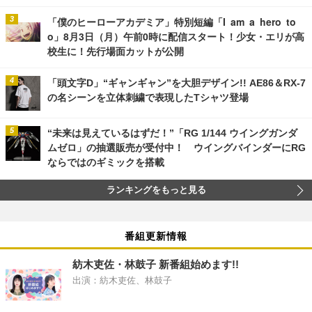
「僕のヒーローアカデミア」特別短編「I am a hero to
o」8月3日（月）午前0時に配信スタート！少女・エリが高
校生に！先行場面カットが公開
「頭文字D」“ギャンギャン”を大胆デザイン!! AE86＆RX-7
の名シーンを立体刺繍で表現したTシャツ登場
“未来は見えているはずだ！”「RG 1/144 ウイングガンダ
ムゼロ」の抽選販売が受付中！ ウイングバインダーにRG
ならではのギミックを搭載
ランキングをもっと見る
番組更新情報
紡木吏佐・林鼓子 新番組始めます!!
出演：紡木吏佐、林鼓子