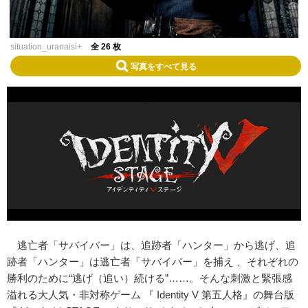
situation_uranaisi+
全 26 枚
写真をすべて見る
逃亡者「サバイバー」は、追跡者「ハンター」から逃げ、追
跡者「ハンター」は逃亡者「サバイバー」を捕え 、それぞれの
勝利のために“逃げ（追い）続ける”……。そんな刺激と緊張感
溢れる大人気・非対称ゲーム 『 Identity V 第五人格』の舞台版