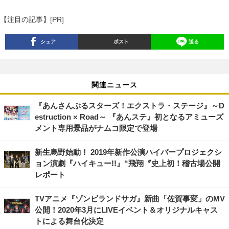
【注目の記事】[PR]
シェア
ポスト
送る
関連ニュース
『あんさんぶるスターズ！エクストラ・ステージ』～D
estruction × Road～ 『あんステ』初となるアミューズ
メント専用景品がナムコ限定で登場
新生烏野始動！ 2019年新作公演ハイパープロジェクシ
ョン演劇『ハイキュー!!』“飛翔〞史上初！稽古場公開
レポート
TVアニメ『ゾンビランドサガ』新曲「佐賀事変」のMV
公開！2020年3月にLIVEイベント＆オリジナルキャス
トによる舞台化決定