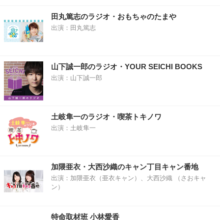
田丸篤志のラジオ・おもちゃのたまや
出演：田丸篤志
山下誠一郎のラジオ・YOUR SEICHI BOOKS
出演：山下誠一郎
土岐隼一のラジオ・喫茶トキノワ
出演：土岐隼一
加隈亜衣・大西沙織のキャン丁目キャン番地
出演：加隈亜衣（亜衣キャン）、大西沙織 （さおキャ
ン）
特命取材班 小林愛香