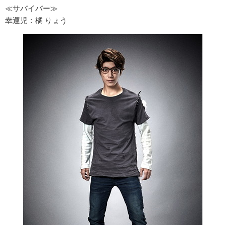
≪サバイバー≫
幸運児：橘 りょう