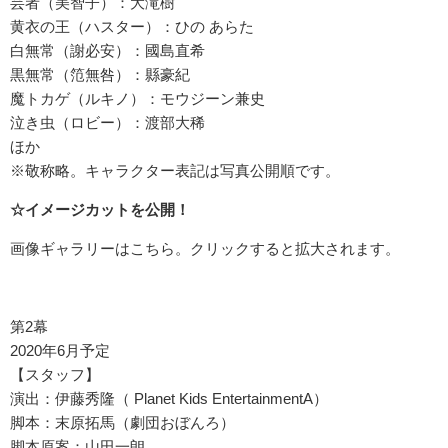
芸者（美智子）：大滝樹
黄衣の王（ハスター）：ひの あらた
白無常（謝必安）：國島直希
黒無常（笵無咎）：縣豪紀
魔トカゲ（ルキノ）：モウジーン兼史
泣き虫（ロビー）：渡部大稀
ほか
※敬称略。キャラクター表記は写真公開順です。
☆イメージカットを公開！
画像ギャラリーはこちら。クリックすると拡大されます。
第2幕
2020年6月予定
【スタッフ】
演出：伊藤秀隆（ Planet Kids EntertainmentA）
脚本：末原拓馬（劇団おぼんろ）
脚本原案：山田一朗