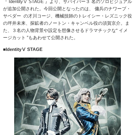
『 IdentityⅤ STAGE 』より、サバイバー３ 名のソロビジュアル
が追加公開された。今回公開となったのは、 傭兵のナワーブ・
サベダー の才川コージ、機械技師のトレイシー・レズニック役
の坪井未来、探鉱者のノートン・キャンベル役の須賀京介。ま
た、３名の人物背景や設定を想像させるドラマチックな“ イメ
ージカット ”もあわせて公開された。
■IdentityⅤ STAGE