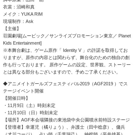
衣裳：沼崎和真
メイク：YUKA RIM
現場制作：Ask
【主催】
荘園劇場[ムービック／サンライズプロモーション東京／ Planet
Kids Entertainment]
※本舞台劇は、ゲーム原作「 Identity V 」の許諾を取得してお
りますが、原作の内容とは関わらず、舞台化のための独自の創
作も行っております。 原作ゲームの設定、世界観、ストーリー
とは異なる部分もございますので、予めご了承ください。
◆アニメイトガールズフェスティバル2019（AGF2019 ）でス
テージイベント開催
【開催日時】
・11月9日（土）時刻未定
・11月10日（日）時刻未定
【場所】AGF本会場隣接の東池袋中央公園噴水前特設ステージ
【登壇者】幸運児（橘りょう）、弁護士（田中稔彦）、傭兵
（才川コージ）、占い師（千葉瑞己）、納棺師（平井雄基）、