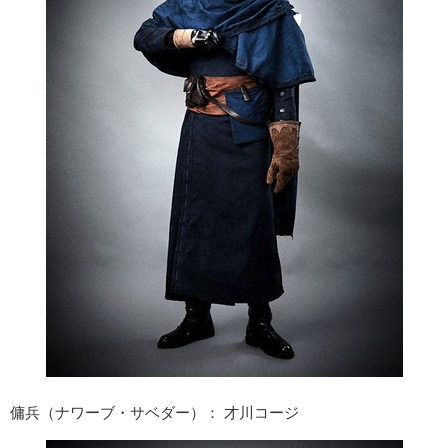
傭兵（ナワーブ・サベダー）： 才川コージ