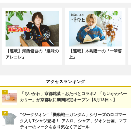
【連載】河西健吾の『趣味の
【連載】木島隆一の『一筆啓
アレコレ』
上』
アクセスランキング
「ちいかわ」京都銘菓・おたべとコラボ♪ 「ちいかわベー
カリー」が京都駅に期間限定オープン【8月13日～】
“ジークジオン”「機動戦士ガンダム」シリーズのロゴマー
ク入りTシャツ登場！ アムロ、シャア、ジオン公国、マフ
ティーのマークをさり気なくアピール