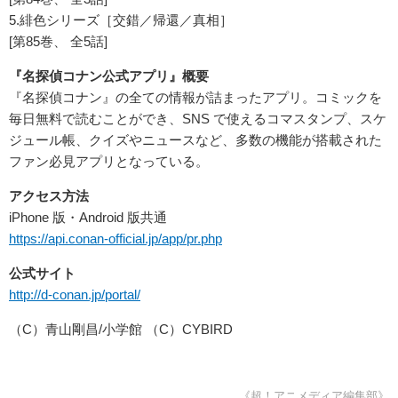
5.
緋色シリーズ［交錯／帰還／真相］
[
第
85
巻、 全
5
話
]
『名探偵コナン公式アプリ』概要
『名探偵コナン』の全ての情報が詰まったアプリ。コミックを
毎日無料で読むことができ、SNS で使えるコマスタンプ、スケ
ジュール帳、クイズやニュースなど、多数の機能が搭載された
ファン必見アプリとなっている。
アクセス方法
iPhone 版・Android 版共通
https://api.conan-official.jp/app/pr.php
公式サイト
http://d-conan.jp/portal/
（C）青山剛昌/小学館 （C）CYBIRD
《超！アニメディア編集部》