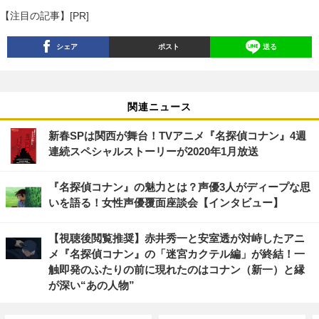
【注目の記事】[PR]
シェア
ポスト
送る
関連ニュース
新春SPは関西が舞台！TVアニメ『名探偵コナン』4週
連続スペシャルストーリーが2020年1月放送
『名探偵コナン』の魅力とは？声優3人がディープな思
いを語る！女性声優覆面座談会【インタビュー】
【視聴後閲覧推奨】赤井秀一と安室透が対峙したアニ
メ『名探偵コナン』の「迷宮カクテル編」が終結！一
触即発のふたりの前に現れたのはコナン（新一）と縁
が深い“あの人物”