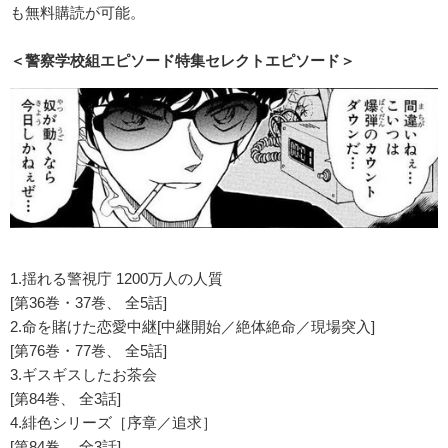
も無料購読が可能。
＜警察学校組エピソード特集セレクトエピソード＞
1.
揺れる警視庁
1200
万人の人質
[
第
36
巻・
37
巻、 全
5
話
]
2.
命を賭けた恋愛中継
[
中継開始／絶体絶命／現場突入
]
[
第
76
巻・
77
巻、 全
5
話
]
3.
ギスギスしたお茶会
[
第
84
巻、 全
3
話
]
4.
緋色シリーズ［序章／追求］
[
第
84
巻、 全
3
話
]