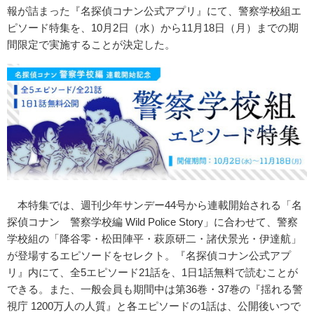
報が詰まった『名探偵コナン公式アプリ』にて、警察学校組エ
ピソード特集を、
10
月
2
日（水）から
11
月
18
日（月）までの期
間限定で実施することが決定した。
本特集では、週刊少年サンデー
44
号から連載開始される「名
探偵コナン 警察学校編
Wild Police Story
」に合わせて、警察
学校組の「降谷零・松田陣平・萩原研二・諸伏景光・伊達航」
が登場するエピソードをセレクト。『名探偵コナン公式アプ
リ』内にて、全
5
エピソード
21
話を、
1
日
1
話無料で読むことが
できる。また、一般会員も期間中は第
36
巻・
37
巻の『揺れる警
視庁
1200
万人の人質』と各エピソードの
1
話は、公開後いつで