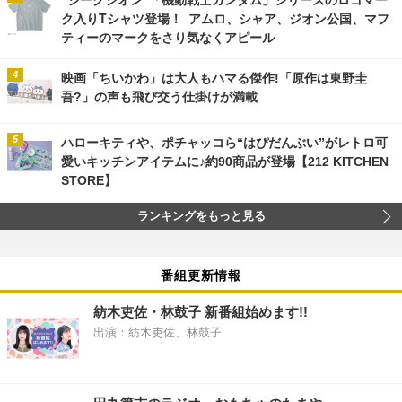
ク入りTシャツ登場！ アムロ、シャア、ジオン公国、マフ
ティーのマークをさり気なくアピール
映画「ちいかわ」は大人もハマる傑作!「原作は東野圭
吾?」の声も飛び交う仕掛けが満載
ハローキティや、ポチャッコら“はぴだんぶい”がレトロ可
愛いキッチンアイテムに♪約90商品が登場【212 KITCHEN
STORE】
ランキングをもっと見る
番組更新情報
紡木吏佐・林鼓子 新番組始めます!!
出演：紡木吏佐、林鼓子