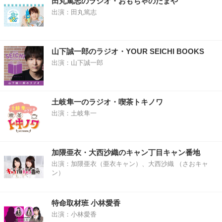
田丸篤志のラジオ・おもちゃのたまや
出演：田丸篤志
山下誠一郎のラジオ・YOUR SEICHI BOOKS
出演：山下誠一郎
土岐隼一のラジオ・喫茶トキノワ
出演：土岐隼一
加隈亜衣・大西沙織のキャン丁目キャン番地
出演：加隈亜衣（亜衣キャン）、大西沙織 （さおキャ
ン）
特命取材班 小林愛香
出演：小林愛香