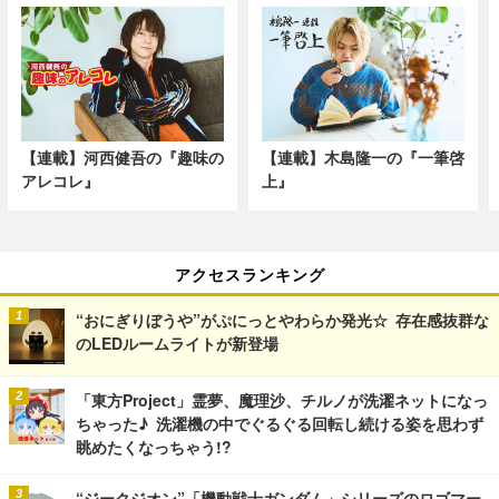
【連載】河西健吾の『趣味の
【連載】木島隆一の『一筆啓
アレコレ』
上』
アクセスランキング
“おにぎりぼうや”がぷにっとやわらか発光☆ 存在感抜群な
のLEDルームライトが新登場
「東方Project」霊夢、魔理沙、チルノが洗濯ネットになっ
ちゃった♪ 洗濯機の中でぐるぐる回転し続ける姿を思わず
眺めたくなっちゃう!?
“ジークジオン”「機動戦士ガンダム」シリーズのロゴマー