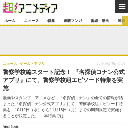
CL
ホーム
ニュース
特集
連載マンガ
番組・動画
連載
ニュース
ニュース一覧
アニメ
特集
ゲーム・アプリ
マンガ
特集一覧
カバー
連載マンガ
2019.10.3 Thu 17:00
ニュース
ゲーム・アプリ
映画
音楽
インタビュー
レポート
連載マンガ一覧
連載一覧
番組・動画
警察学校編スタート記念！ 『名探偵コナン公式
グッズ
イベント
アプリ』にて、警察学校組エピソード特集を実
ラキりす
番組・動画一覧
ラジオ
連載・ブログ
施
声優
コスプレ
動画
連載・ブログ一覧
コラム
漫画やスタンプ、アニメなど、「名探偵コナン」の全ての情報が詰
舞台
新帝スタ
まった『名探偵コナン公式アプリ』にて、警察学校組エピソード特
編集部ブログ・お知らせ
集を、10月2日（水）から11月18日（月）までの期間限定で実施す
ることが決定した。 本特集では …
注目記事