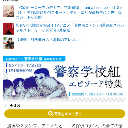
「僕のヒーローアカデミア」特別短編「I am a hero too」8月3日
（月）午前0時に配信スタート！少女・エリが高校生に！先行場
面カットが公開
新春SPは関西が舞台！TVアニメ『名探偵コナン』4週連続スペシ
ャルストーリーが2020年1月放送
【連載】河西健吾の『趣味のアレコレ』
1
全 3 枚
写真をすべて見る
漫画やスタンプ、アニメなど、「名探偵コナン」の全ての情