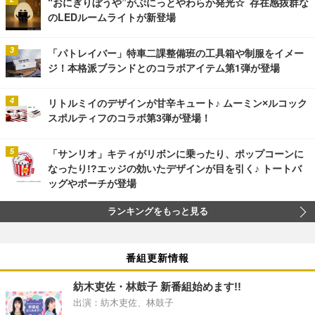
“おにぎりぼうや”がぷにっとやわらか発光☆ 存在感抜群な
のLEDルームライトが新登場
「パトレイバー」特車二課整備班の工具箱や制服をイメー
ジ！本格派ブランドとのコラボアイテム第1弾が登場
リトルミイのデザインが甘辛キュート♪ ムーミン×ルコック
スポルティフのコラボ第3弾が登場！
「サンリオ」キティがリボンに乗ったり、ポップコーンに
なったり!?エッジの効いたデザインが目を引く♪ トートバ
ッグやポーチが登場
ランキングをもっと見る
番組更新情報
紡木吏佐・林鼓子 新番組始めます!!
出演：紡木吏佐、林鼓子