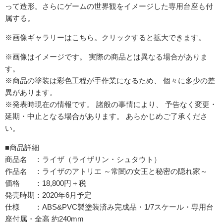
って造形。さらにゲームの世界観をイメージした専用台座も付
属する。
※画像ギャラリーはこちら。クリックすると拡大できます。
※画像はイメージです。 実際の商品とは異なる場合がありま
す。
※商品の塗装は彩色工程が手作業になるため、 個々に多少の差
異があります。
※発表時現在の情報です。 諸般の事情により、 予告なく変更・
延期・中止となる場合があります。 あらかじめご了承くださ
い。
■商品詳細
商品名 ：ライザ（ライザリン・シュタウト）
作品名 ：ライザのアトリエ ～常闇の女王と秘密の隠れ家～
価格 ：18,800円＋税
発売時期：2020年6月予定
仕様 ：ABS&PVC製塗装済み完成品・1/7スケール・専用台
座付属・全高 約240mm