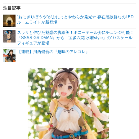
注目記事
“おにぎりぼうや”がぷにっとやわらか発光☆ 存在感抜群なのLED
ルームライトが新登場
スラリと伸びた魅惑の脚線美！ポニーテール姿にチェンジ可能！
『SSSS.GRIDMAN』から「宝多六花 水着style」の1/7スケール
フィギュアが登場
【連載】河西健吾の『趣味のアレコレ』