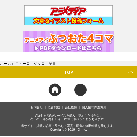
ホーム
›
ニュース
›
グッズ
›
記事
TOP
お問合せ
広告掲載
会社概要
個人情報保護方針
紹介した商品/サービスを購入、契約した場合に、
売上の一部が弊社サイトに還元されることがあります。
当サイトに掲載の記事・見出し・写真・画像の無断転載を禁じます。
Copyright © 2026 IID, Inc.