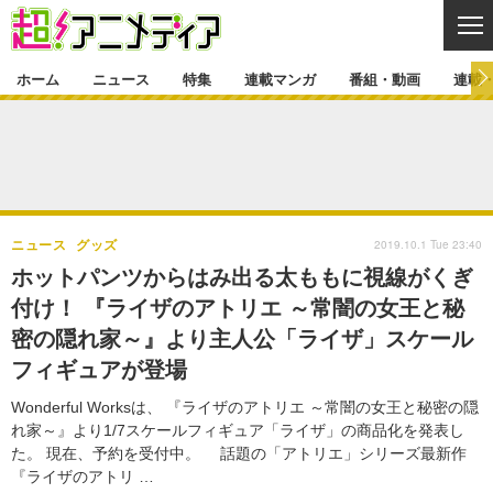
CL
ホーム
ニュース
特集
連載マンガ
番組・動画
連載
ニュース
ニュース一覧
アニメ
特集
ゲーム・アプリ
マンガ
特集一覧
カバー
連載マンガ
2019.10.1 Tue 23:40
ニュース
グッズ
映画
音楽
インタビュー
レポート
連載マンガ一覧
連載一覧
番組・動画
ホットパンツからはみ出る太ももに視線がくぎ
グッズ
イベント
付け！ 『ライザのアトリエ ～常闇の女王と秘
ラキりす
番組・動画一覧
ラジオ
連載・ブログ
密の隠れ家～』より主人公「ライザ」スケール
声優
コスプレ
動画
連載・ブログ一覧
コラム
フィギュアが登場
舞台
新帝スタ
編集部ブログ・お知らせ
Wonderful Worksは、 『ライザのアトリエ ～常闇の女王と秘密の隠
れ家～』より1/7スケールフィギュア「ライザ」の商品化を発表し
た。 現在、予約を受付中。 話題の「アトリエ」シリーズ最新作
『ライザのアトリ …