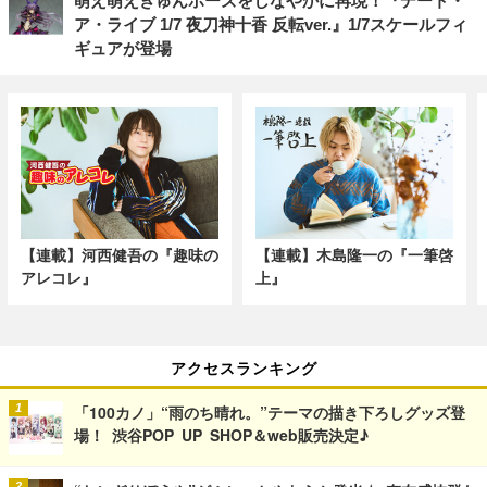
萌え萌えきゅんポーズをしなやかに再現！『デート・
ア・ライブ 1/7 夜刀神十香 反転ver.』1/7スケールフィ
ギュアが登場
【連載】河西健吾の『趣味の
【連載】木島隆一の『一筆啓
アレコレ』
上』
アクセスランキング
「100カノ」“雨のち晴れ。”テーマの描き下ろしグッズ登
場！ 渋谷POP UP SHOP＆web販売決定♪