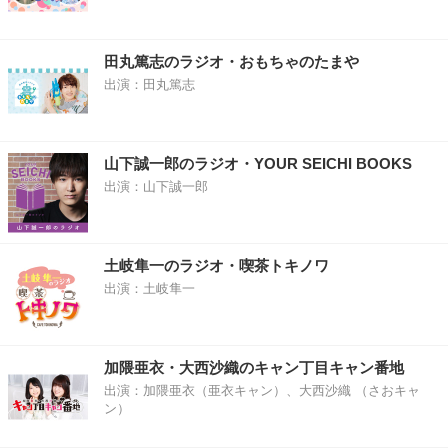
田丸篤志のラジオ・おもちゃのたまや
出演：田丸篤志
山下誠一郎のラジオ・YOUR SEICHI BOOKS
出演：山下誠一郎
土岐隼一のラジオ・喫茶トキノワ
出演：土岐隼一
加隈亜衣・大西沙織のキャン丁目キャン番地
出演：加隈亜衣（亜衣キャン）、大西沙織 （さおキャ
ン）