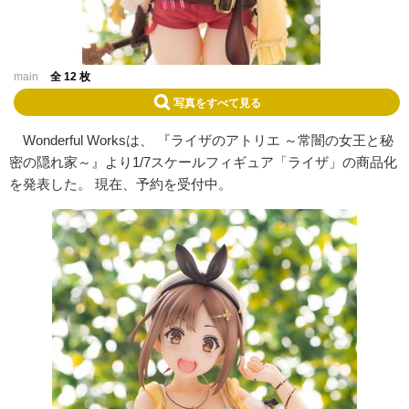
main
全 12 枚
写真をすべて見る
Wonderful Works
は、 『ライザのアトリエ ～常闇の女王と秘
密の隠れ家～』より
1/7
スケールフィギュア「ライザ」の商品化
を発表した。 現在、予約を受付中。