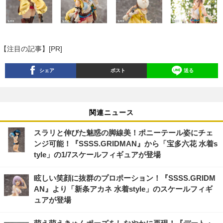
【注目の記事】[PR]
シェア
ポスト
送る
関連ニュース
スラリと伸びた魅惑の脚線美！ポニーテール姿にチェ
ンジ可能！『SSSS.GRIDMAN』から「宝多六花 水着s
tyle」の1/7スケールフィギュアが登場
眩しい笑顔に抜群のプロポーション！『SSSS.GRIDM
AN』より「新条アカネ 水着style」のスケールフィギ
ュアが登場