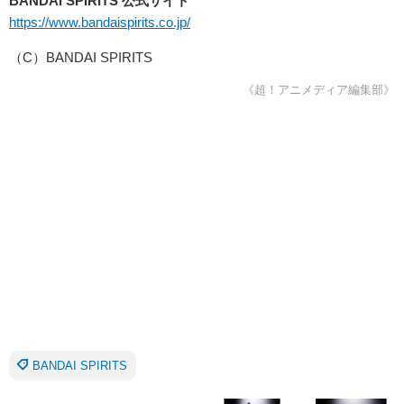
BANDAI SPIRITS 公式サイト
https://www.bandaispirits.co.jp/
（C）BANDAI SPIRITS
《超！アニメディア編集部》
BANDAI SPIRITS