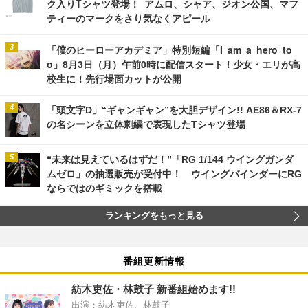
ク入りTシャツ登場！ アムロ、シャア、ジオン公国、マフ
ティーのマークをさり気なくアピール
「僕のヒーローアカデミア」特別短編「I am a hero to
o」8月3日（月）午前0時に配信スタート！少女・エリが高
校生に！先行場面カットが公開
「頭文字D」“ギャンギャン”を大胆デザイン!! AE86＆RX-7
の名シーンを立体刺繍で表現したTシャツ登場
“未来は見えているはずだ！”「RG 1/144 ウイングガンダ
ムゼロ」の抽選販売が受付中！ ウイングバインダーにRG
ならではのギミックを搭載
ランキングをもっと見る
番組更新情報
紡木吏佐・林鼓子 新番組始めます!!
出演：紡木吏佐、林鼓子