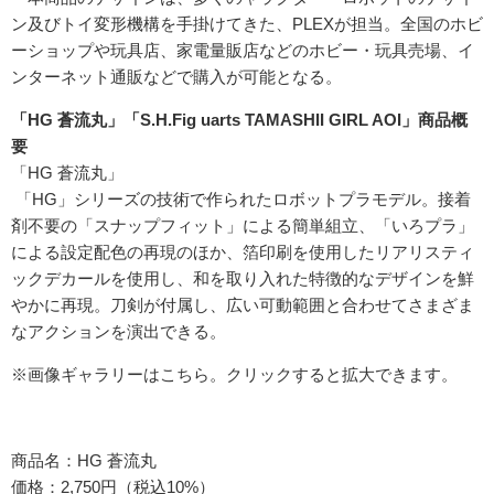
ン及びトイ変形機構を手掛けてきた、PLEXが担当。全国のホビ
ーショップや玩具店、家電量販店などのホビー・玩具売場、イ
ンターネット通販などで購入が可能となる。
「HG 蒼流丸」「S.H.Fig uarts TAMASHII GIRL AOI」商品概
要
「HG 蒼流丸」
「HG」シリーズの技術で作られたロボットプラモデル。接着
剤不要の「スナップフィット」による簡単組立、「いろプラ」
による設定配色の再現のほか、箔印刷を使用したリアリスティ
ックデカールを使用し、和を取り入れた特徴的なデザインを鮮
やかに再現。刀剣が付属し、広い可動範囲と合わせてさまざま
なアクションを演出できる。
※画像ギャラリーはこちら。クリックすると拡大できます。
商品名：HG 蒼流丸
価格：2,750円（税込10%）