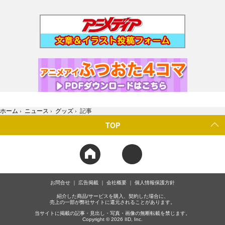
ホーム
›
ニュース
›
グッズ
›
記事
TOP
お問合せ
広告掲載
会社概要
個人情報保護方針
紹介した商品/サービスを購入、契約した場合に、
売上の一部が弊社サイトに還元されることがあります。
当サイトに掲載の記事・見出し・写真・画像の無断転載を禁じます。
Copyright © 2026 IID, Inc.