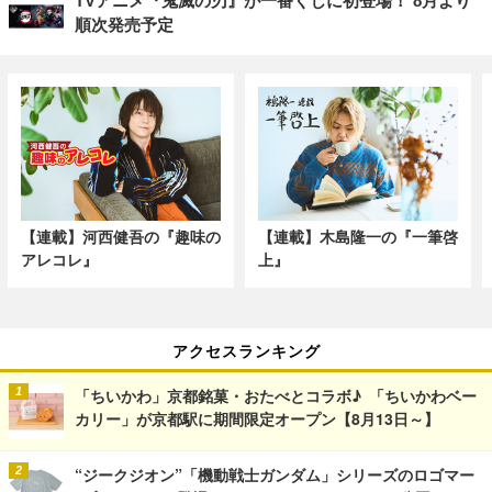
TVアニメ『鬼滅の刃』が一番くじに初登場！ 8月より
順次発売予定
【連載】河西健吾の『趣味の
【連載】木島隆一の『一筆啓
アレコレ』
上』
アクセスランキング
「ちいかわ」京都銘菓・おたべとコラボ♪ 「ちいかわベー
カリー」が京都駅に期間限定オープン【8月13日～】
“ジークジオン”「機動戦士ガンダム」シリーズのロゴマー