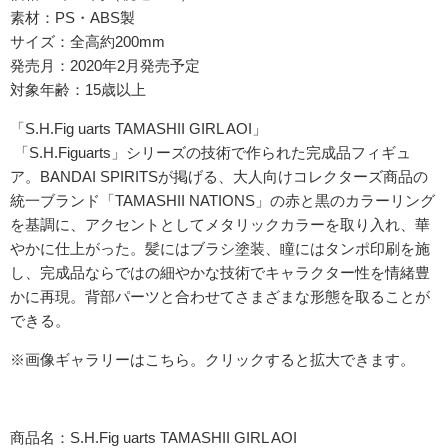
素材：PS・ABS製
サイズ：全高約200mm
発売月：2020年2月発売予定
対象年齢：15歳以上
「S.H.Fig uarts TAMASHII GIRL AOI」
「S.H.Figuarts」シリーズの技術で作られた完成品フィギュ
ア。BANDAI SPIRITSが掲げる、大人向けコレクターズ商品の
統一ブランド「TAMASHII NATIONS」の赤と黒のカラーリング
を基調に、アクセントとしてメタリックカラーを取り入れ、華
やかに仕上がった。髪にはブラシ塗装、瞳にはタンポ印刷を施
し、完成品ならではの細やかな技術でキャラクター性を情緒豊
かに再現。背部パーツと合わせてさまざまな形態を取ることが
できる。
※画像ギャラリーはこちら。クリックすると拡大できます。
商品名：S.H.Fig uarts TAMASHII GIRL AOI