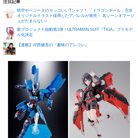
注目記事
悟空やベジータのカッコいいTシャツ！ 「ドラゴンボール」完全
オリジナルイラスト採用したアパレルが発売！ 名シーンオマージ
ュがたまらない♪
新プロジェクト始動第1弾！ULTRAMAN SUIT『TIGA』プラモデ
ル化決定
【連載】河西健吾の『趣味のアレコレ』