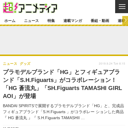
CL
ホーム
ニュース
特集
連載マンガ
番組・動画
連載
ニュース
ニュース一覧
アニメ
特集
ゲーム・アプリ
マンガ
特集一覧
カバー
連載マンガ
2019.9.24 Tue 8:15
ニュース
グッズ
映画
音楽
インタビュー
レポート
連載マンガ一覧
連載一覧
番組・動画
プラモデルブランド「HG」とフィギュアブラ
グッズ
イベント
ンド「S.H.Figuarts」がコラボレーション！
ラキりす
番組・動画一覧
ラジオ
連載・ブログ
「HG 蒼流丸」「SH.Figuarts TAMASHI GIRL
声優
コスプレ
動画
連載・ブログ一覧
コラム
AOI」が登場
舞台
新帝スタ
編集部ブログ・お知らせ
BANDAI SPIRITSで展開するプラモデルブランド「HG」と、完成品
フィギュアブランド「S.H.Figuarts 」がコラボレー ションした商品
『 HG 蒼流丸 』『 S.H.Figuarts TAMASHII …