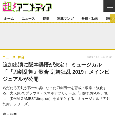
CL
ホーム
ニュース
特集
連載マンガ
番組・動画
連載
ニュース
ニュース一覧
アニメ
特集
ゲーム・アプリ
マンガ
特集一覧
カバー
連載マンガ
2019.8.25 Sun 11:00
ニュース
舞台
映画
音楽
インタビュー
レポート
連載マンガ一覧
連載一覧
番組・動画
追加出演に阪本奨悟が決定！ ミュージカル
グッズ
イベント
「『刀剣乱舞』歌合 乱舞狂乱 2019」メインビ
ラキりす
番組・動画一覧
ラジオ
連載・ブログ
ジュアルが公開
声優
コスプレ
動画
連載・ブログ一覧
コラム
名だたる刀剣が戦士の姿になった刀剣男士を育成・収集・強化す
舞台
新帝スタ
る、大人気PCブラウザ・スマホアプリゲーム『刀剣乱舞-ONLINE
編集部ブログ・お知らせ
-』（DMM GAMES/Nitroplus）を原案とする、ミュージカル『刀剣
乱舞』シリーズ。 …
注目記事