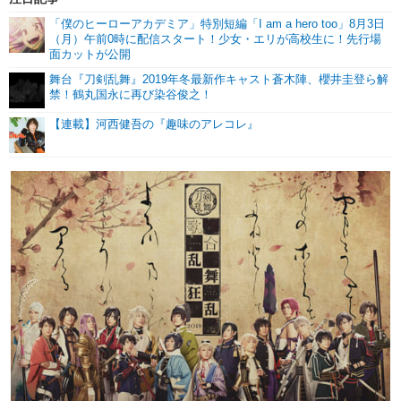
「僕のヒーローアカデミア」特別短編「I am a hero too」8月3日
（月）午前0時に配信スタート！少女・エリが高校生に！先行場
面カットが公開
舞台『刀剣乱舞』2019年冬最新作キャスト蒼木陣、櫻井圭登ら解
禁！鶴丸国永に再び染谷俊之！
【連載】河西健吾の『趣味のアレコレ』