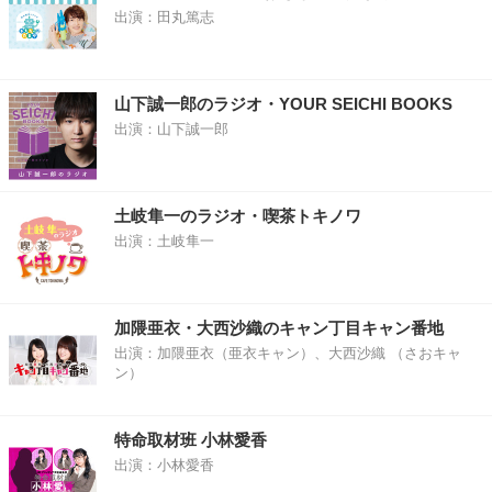
出演：田丸篤志
山下誠一郎のラジオ・YOUR SEICHI BOOKS
出演：山下誠一郎
土岐隼一のラジオ・喫茶トキノワ
出演：土岐隼一
加隈亜衣・大西沙織のキャン丁目キャン番地
出演：加隈亜衣（亜衣キャン）、大西沙織 （さおキャ
ン）
特命取材班 小林愛香
出演：小林愛香