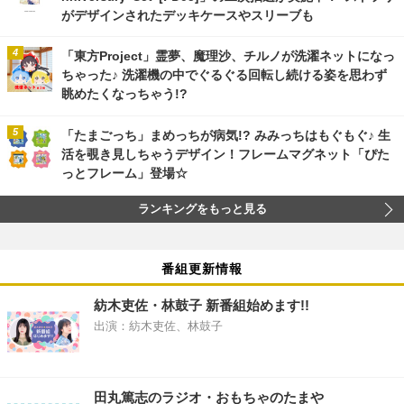
がデザインされたデッキケースやスリーブも
「東方Project」霊夢、魔理沙、チルノが洗濯ネットになっ
ちゃった♪ 洗濯機の中でぐるぐる回転し続ける姿を思わず
眺めたくなっちゃう!?
「たまごっち」まめっちが病気!? みみっちはもぐもぐ♪ 生
活を覗き見しちゃうデザイン！フレームマグネット「ぴた
っとフレーム」登場☆
ランキングをもっと見る
番組更新情報
紡木吏佐・林鼓子 新番組始めます!!
出演：紡木吏佐、林鼓子
田丸篤志のラジオ・おもちゃのたまや