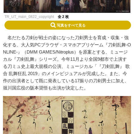
TR_UT_main_0822_copyright
全 2 枚
写真をすべて見る
名だたる刀剣が戦士の姿になった刀剣男士を育成・収集・強
化する、大人気PCブラウザ・スマホアプリゲーム『刀剣乱舞-O
NLINE-』（DMM GAMES/Nitroplus）を原案とする、ミュージ
カル『刀剣乱舞』シリーズ。今年11月より全国9都市で上演す
る刀ミュ史上最大規模の公演、ミュージカル「『刀剣乱舞』 歌
合 乱舞狂乱 2019」のメインビジュアルが完成した。また、今
作の出演者として既に発表している17振りの刀剣男士に加え、
堀川国広役の阪本奨悟も出演が決定した。