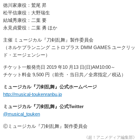
徳川家康役：鷲尾 昇
松平信康役：大野瑞生
結城秀康役：二葉 要
永見貞愛役：二葉 勇 ほか
主催 ミュージカル『刀剣乱舞』製作委員会
（ネルケプランニング ニトロプラス DMM GAMES ユークリッ
ド・エージェンシー）
チケット一般発売日 2019 年10 月13 日(日)AM10:00～
チケット料金 9,500 円（前売 ・当日共／全席指定／税込）
ミュージカル『刀剣乱舞』公式ホームページ
http://musical-toukenranbu.jp
ミュージカル『刀剣乱舞』公式Twitter
@musical_touken
Ⓒミュージカル『刀剣乱舞』製作委員会
《超！アニメディア編集部》