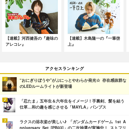
【連載】河西健吾の『趣味の
【連載】木島隆一の『一筆啓
アレコレ』
上』
アクセスランキング
“おにぎりぼうや”がぷにっとやわらか発光☆ 存在感抜群な
のLEDルームライトが新登場
「忍たま」五年生＆六年生をイメージ！手裏剣、髪を結う
仕草…和の趣を感じさせる「MAYLA」パンプス
ラクスの浴衣姿が美しい♪ 「ガンダムカードゲーム 1st A
nniversary Set [PB03]」の二次抽選が実施中！ ストフリ