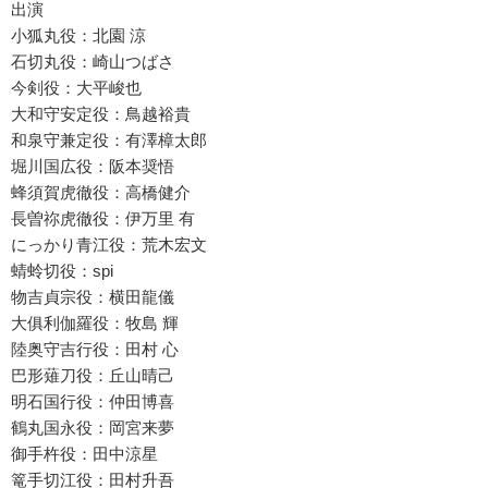
出演
小狐丸役：北園 涼
石切丸役：崎山つばさ
今剣役：大平峻也
大和守安定役：鳥越裕貴
和泉守兼定役：有澤樟太郎
堀川国広役：阪本奨悟
蜂須賀虎徹役：高橋健介
長曽祢虎徹役：伊万里 有
にっかり青江役：荒木宏文
蜻蛉切役：spi
物吉貞宗役：横田龍儀
大俱利伽羅役：牧島 輝
陸奥守吉行役：田村 心
巴形薙刀役：丘山晴己
明石国行役：仲田博喜
鶴丸国永役：岡宮来夢
御手杵役：田中涼星
篭手切江役：田村升吾