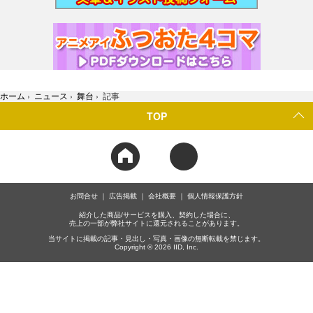
ホーム
›
ニュース
›
舞台
›
記事
TOP
お問合せ
広告掲載
会社概要
個人情報保護方針
紹介した商品/サービスを購入、契約した場合に、
売上の一部が弊社サイトに還元されることがあります。
当サイトに掲載の記事・見出し・写真・画像の無断転載を禁じます。
Copyright © 2026 IID, Inc.