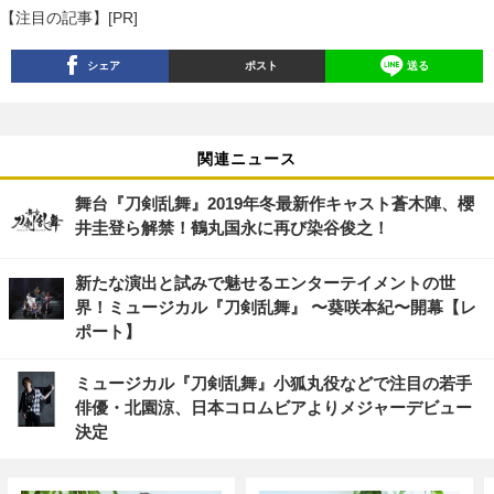
【注目の記事】[PR]
シェア
ポスト
送る
関連ニュース
舞台『刀剣乱舞』2019年冬最新作キャスト蒼木陣、櫻
井圭登ら解禁！鶴丸国永に再び染谷俊之！
新たな演出と試みで魅せるエンターテイメントの世
界！ミュージカル『刀剣乱舞』 〜葵咲本紀〜開幕【レ
ポート】
ミュージカル『刀剣乱舞』小狐丸役などで注目の若手
俳優・北園涼、日本コロムビアよりメジャーデビュー
決定