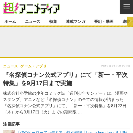
CL
ホーム
ニュース
特集
連載マンガ
番組・動画
連載
ニュース
ニュース一覧
アニメ
特集
ゲーム・アプリ
マンガ
特集一覧
カバー
連載マンガ
2019.8.24 Sat 22:30
ニュース
ゲーム・アプリ
映画
音楽
インタビュー
レポート
連載マンガ一覧
連載一覧
番組・動画
『名探偵コナン公式アプリ』にて「新一・平次
グッズ
イベント
特集」を9月17日まで実施
ラキりす
番組・動画一覧
ラジオ
連載・ブログ
株式会社小学館の少年コミック誌「週刊少年サンデー」は、漫画や
声優
コスプレ
動画
連載・ブログ一覧
コラム
スタンプ、アニメなど『名探偵コナン』の全ての情報が詰まった
舞台
新帝スタ
『名探偵コナン公式アプリ』にて、「新一・平次特集」を8月22日
編集部ブログ・お知らせ
（木）から9月17日（火）までの期間限 …
注目記事
「僕のヒーローアカデミア」特別短編「I am a hero too」8月3日