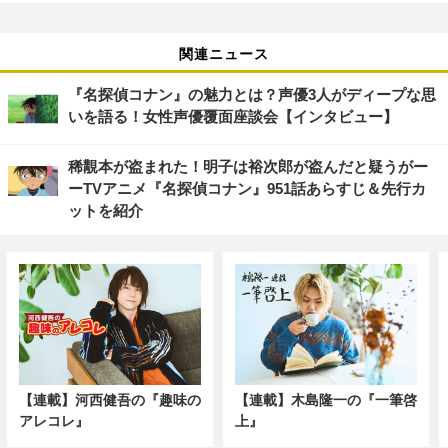
関連ニュース
『名探偵コナン』の魅力とは？声優3人がディープな思
いを語る！女性声優覆面座談会【インタビュー】
稀覯本が盗まれた！明子は裕次郎が盗んだと疑うがー
ーTVアニメ『名探偵コナン』951話あらすじ＆先行カ
ットを紹介
【連載】河西健吾の『趣味の
【連載】木島隆一の『一筆啓
アレコレ』
上』