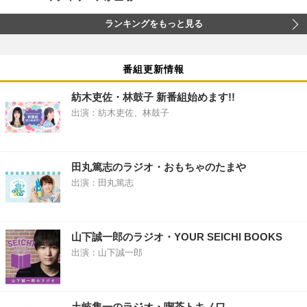
ランキングをもっと見る
番組更新情報
紡木吏佐・林鼓子 新番組始めます!!
出演：紡木吏佐、林鼓子
田丸篤志のラジオ・おもちゃのたまや
出演：田丸篤志
山下誠一郎のラジオ・YOUR SEICHI BOOKS
出演：山下誠一郎
土岐隼一のラジオ・喫茶トキノワ