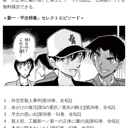
無料購読できる。
＜新一・平次特集」セレクトエピソード＞
１．外交官殺人事件[第10巻、全4話]
２．命がけの復活[第3の選択／黒衣の騎士][第26巻、全4話]
３．平次の思い出[第50巻・51巻、全5話]
４．殺人犯、工藤新一／新一の正体に蘭の涙[第62巻、全6話]
５．本当に聞きたいコト[第62巻・63巻、全3話]