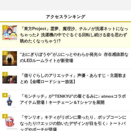
アクセスランキング
「東方Project」霊夢、魔理沙、チルノが洗濯ネットになっ
ちゃった♪ 洗濯機の中でぐるぐる回転し続ける姿を思わず
眺めたくなっちゃう!?
“おにぎりぼうや”がぷにっとやわらか発光☆ 存在感抜群な
のLEDルームライトが新登場
「借りぐらしのアリエッティ」声優・あらすじ・主題歌ま
とめ【金曜ロードショー放送】
「モンチッチ」が“TENKYU”の着ぐるみに♪ atmosコラボ
アイテム登場！キーチェーン＆Tシャツを展開
「サンリオ」キティがリボンに乗ったり、ポップコーンに
なったり!?エッジの効いたデザインが目を引く♪ トートバ
ッグやポーチが登場