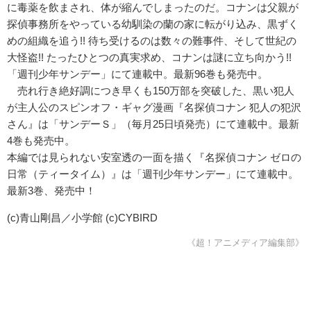
に毒薬を飲まされ、体が縮んでしまったのだ。コナンは父親が
探偵事務所をやっている幼馴染の蘭の家に転がり込み、黒ずく
めの組織を追う!! 待ち受けるのは数々の難事件、そして世紀の
大怪盗!! たったひとつの真実求め、コナンは謎に立ち向かう!!
「週刊少年サンデー」にて連載中。最新96巻も発売中。
売れ行き絶好調につき早くも150万部を突破した、黒い犯人
が主人公のスピンオフ・ギャグ漫画『名探偵コナン 犯人の犯沢
さん』は「サンデーＳ」（毎月25日頃発売）にて連載中。最新
4巻も発売中。
本編では見られない安室透の一面を描く『名探偵コナン ゼロの
日常（ティータイム）』は「週刊少年サンデー」にて連載中。
最新3巻、発売中！
(c)青山剛昌／小学館 (c)CYBIRD
《超！アニメディア編集部》