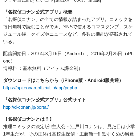
『名探偵コナン公式アプリ』概要
「名探偵コナン」の全ての情報が詰まったアプリ。コミックを
毎日無料で読むことができ、SNSで使えるコマスタンプ、スケ
ジュール帳、クイズやニュースなど、多数の機能が搭載されて
いる。
配信開始日：2016年3月16日（Android）、2016年2月25日（iPh
one）
情報料 ：基本無料（アイテム課金制）
ダウンロードはこちらから（iPhone版・Android版共通）
https://api.conan-official.jp/app/pr.php
『名探偵コナン公式アプリ』公式サイト
http://d-conan.jp/portal/
【名探偵コナンとは？】
推理コミックの決定版!!主人公・江戸川コナンは、見た目は小学
1年生だが、その正体は高校生探偵・工藤新一!! 黒ずくめの男達