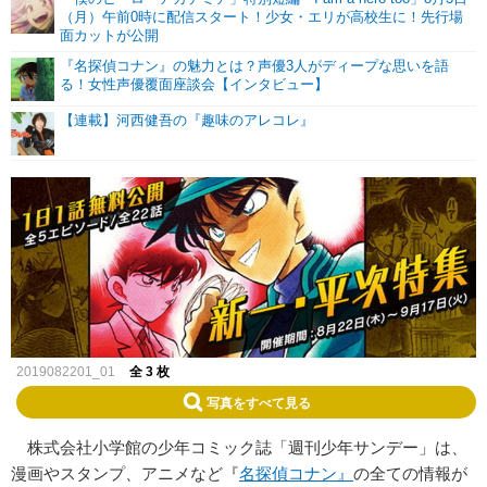
（月）午前0時に配信スタート！少女・エリが高校生に！先行場
面カットが公開
『名探偵コナン』の魅力とは？声優3人がディープな思いを語
る！女性声優覆面座談会【インタビュー】
【連載】河西健吾の『趣味のアレコレ』
2019082201_01
全 3 枚
写真をすべて見る
株式会社小学館の少年コミック誌「週刊少年サンデー」は、
漫画やスタンプ、アニメなど『
名探偵コナン』
の全ての情報が