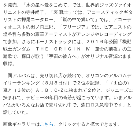
を発売。「水の星へ愛をこめて」では、世界的ジャズヴァイオ
リニストの寺井尚子、「哀 戦士」では、アコースティックギタ
リストの押尾コータロー、「嵐の中で輝いて」では、アコーデ
ィオニストの田ノ岡三郎、「フリージア」では、ピアニストの
塩谷哲ら多数の豪華アーティストがアレンジやレコーディング
で参加。さらにボーナストラックには、２０１６年公開「機動
戦士ガンダム ＴＨＥ ＯＲＩＧＩＮ Ⅳ 運命の前夜」の主
題歌で、森口が歌う「宇宙の彼方へ」がオリジナル音源のまま
収録。
同アルバムは、売り切れ店が続出で、オリコンのアルバムデ
イリーランキング（８月８日付）で２位を記録。「（１位の）
嵐と（３位の）Ａ．Ｂ．Ｃ-Ｚに挟まれて２位と、ジャニーズに
挟まれて、デビュー34年目の奇跡が起こっています。いまアル
バムがいろんなお店で売り切れ中で、森口ロス急増中です」と
話していた。
画像ギャラリーは
こちら
。クリックすると拡大できます。