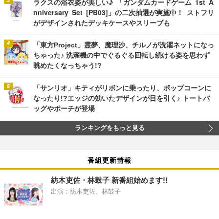
ラクスの浴衣姿が美しい♪ 「ガンダムカードゲーム 1st A
nniversary Set [PB03]」の二次抽選が実施中！ ストフリ
がデザインされたデッキケースやスリーブも
「東方Project」霊夢、魔理沙、チルノが洗濯ネットになっ
ちゃった♪ 洗濯機の中でぐるぐる回転し続ける姿を思わず
眺めたくなっちゃう!?
「サンリオ」キティがリボンに乗ったり、ポップコーンに
なったり!?エッジの効いたデザインが目を引く♪ トートバ
ッグやポーチが登場
ランキングをもっと見る
番組更新情報
紡木吏佐・林鼓子 新番組始めます!!
出演：紡木吏佐、林鼓子