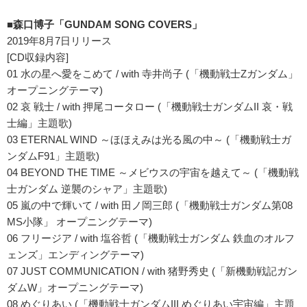
■森口博子「GUNDAM SONG COVERS」
2019年8月7日リリース
[CD収録内容]
01 水の星へ愛をこめて / with 寺井尚子 (「機動戦士Ζガンダム」
オープニングテーマ)
02 哀 戦士 / with 押尾コータロー (「機動戦士ガンダムII 哀・戦
士編」主題歌)
03 ETERNAL WIND ～ほほえみは光る風の中～ (「機動戦士ガ
ンダムF91」主題歌)
04 BEYOND THE TIME ～メビウスの宇宙を越えて～ (「機動戦
士ガンダム 逆襲のシャア」主題歌)
05 嵐の中で輝いて / with 田ノ岡三郎 (「機動戦士ガンダム第08
MS小隊」 オープニングテーマ)
06 フリージア / with 塩谷哲 (「機動戦士ガンダム 鉄血のオルフ
ェンズ」エンディングテーマ)
07 JUST COMMUNICATION / with 猪野秀史 (「新機動戦記ガン
ダムW」オープニングテーマ)
08 めぐりあい (「機動戦士ガンダムIII めぐりあい宇宙編」主題