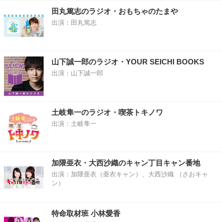
田丸篤志のラジオ・おもちゃのたまや
出演：田丸篤志
山下誠一郎のラジオ・YOUR SEICHI BOOKS
出演：山下誠一郎
土岐隼一のラジオ・喫茶トキノワ
出演：土岐隼一
加隈亜衣・大西沙織のキャン丁目キャン番地
出演：加隈亜衣（亜衣キャン）、大西沙織 （さおキャ
ン）
特命取材班 小林愛香