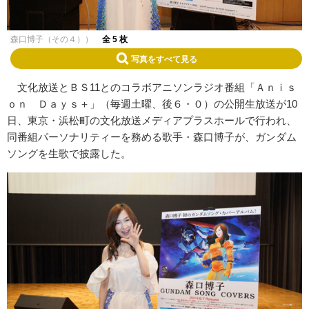
森口博子（その４））
全 5 枚
写真をすべて見る
文化放送とＢＳ11とのコラボアニソンラジオ番組「Ａｎｉｓ
ｏｎ Ｄａｙｓ＋」（毎週土曜、後６・０）の公開生放送が10
日、東京・浜松町の文化放送メディアプラスホールで行われ、
同番組パーソナリティーを務める歌手・森口博子が、ガンダム
ソングを生歌で披露した。