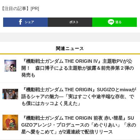
【注目の記事】[PR]
シェア
ポスト
送る
関連ニュース
『機動戦士ガンダム THE ORIGIN IV』主題歌PVが公
開！ 森口博子による主題歌が披露＆前売券第２弾の
発売も
『機動戦士ガンダム THE ORIGIN』SUGIZOとmiwaが
語るシャアの魅力―「実はすごく中途半端な存在、で
も僕にはカッコよく見えた」
『機動戦士ガンダム THE ORIGIN 前夜 赤い彗星』SU
GIZOアレンジ・プロデュースの「めぐりあい」「水の
星へ愛をこめて」が2週連続で配信リリース