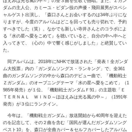
ほえみは光る風の中～」の全３曲を生歌で熱唱。また、Ｚガン
ダムの主人公、カミーユ・ビダン役の声優・飛田展男がスペシ
ャルゲスト出演し、「森口さんとお会いするのは34年ぶりにな
りますが、今度のアルバムはどこを回っても売り切れで、予約
すべきでした（笑）。なかでも新しい寺井さんとのコラボによ
る『水の星へ愛をこめて』を聴いていると、自分の中へ中へと
入ってきて、（心の）中で響く感じがしました」と絶賛してい
た。
同アルバムは、2018年にNHKで放送された「発表！全ガンダ
ム大投票」内の「ガンダムソングス・ランキング」で、全361
曲のガンダムソングの中から森口のデビュー曲で、「機動戦士
Ｚガンダム」のオープニングテーマ「水の星へ愛をこめて」（1
985年発売）が１位、「機動戦士ガンダムＦ91」の主題歌「Ｅ
ＴＥＲＮＡＬ ＷＩＮＤ～ほほえみは光る風の中～」（1991年
発売）が３位にランクイン。
今年は、「機動戦士ガンダム」放送開始から40周年を迎えた
のを記念して、その２曲を含む「国民が選んだガンダムソング
ベスト10」を、森口が全曲カバー＆セルフカバーしたアルバム