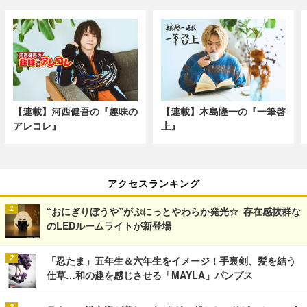
【連載】河西健吾の『趣味の
【連載】木島隆一の『一筆啓
アレコレ』
上』
アクセスランキング
“おにぎりぼうや”がぷにっとやわらか発光☆ 存在感抜群な
のLEDルームライトが新登場
「忍たま」五年生＆六年生をイメージ！手裏剣、髪を結う
仕草…和の趣を感じさせる「MAYLA」パンプス