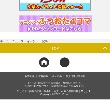
ホーム
›
ニュース
›
イベント
›
記事
TOP
お問合せ
広告掲載
会社概要
個人情報保護方針
紹介した商品/サービスを購入、契約した場合に、
売上の一部が弊社サイトに還元されることがあります。
当サイトに掲載の記事・見出し・写真・画像の無断転載を禁じます。
Copyright © 2026 IID, Inc.