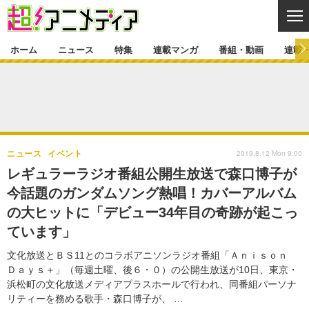
CL
ホーム
ニュース
特集
連載マンガ
番組・動画
連載
ニュース
ニュース一覧
アニメ
特集
ゲーム・アプリ
マンガ
特集一覧
カバー
連載マンガ
2019.8.12 Mon 9:00
ニュース
イベント
映画
音楽
インタビュー
レポート
連載マンガ一覧
連載一覧
番組・動画
レギュラーラジオ番組公開生放送で森口博子が
グッズ
イベント
今話題のガンダムソング熱唱！カバーアルバム
ラキりす
番組・動画一覧
ラジオ
連載・ブログ
の大ヒットに「デビュー34年目の奇跡が起こっ
声優
コスプレ
動画
連載・ブログ一覧
コラム
ています」
舞台
新帝スタ
編集部ブログ・お知らせ
文化放送とＢＳ11とのコラボアニソンラジオ番組「Ａｎｉｓｏｎ
Ｄａｙｓ＋」（毎週土曜、後６・０）の公開生放送が10日、東京・
浜松町の文化放送メディアプラスホールで行われ、同番組パーソナ
リティーを務める歌手・森口博子が、 …