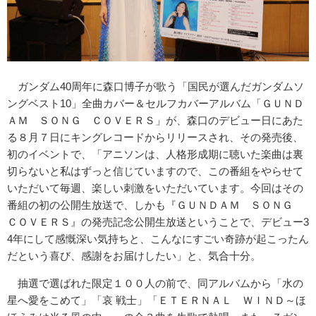
ガンダム40周年に森口博子が歌う「国民が選んだガンダムソ
ングベスト10」全曲カバー＆セルフカバーアルバム「ＧＵＮＤ
ＡＭ ＳＯＮＧ ＣＯＶＥＲＳ」が、森口のデビュー日にあた
る８月７日にキングレコードからリリースされ、その発売後、
初のイベントで、「アニソンは、人格形成期に聴いた楽曲は裏
切らないと私はずっと信じていますので、この番組をやらせて
いただいて毎週、楽しい刺激をいただいています。今回はその
番組の初の公開生放送で、しかも『ＧＵＮＤＡＭ ＳＯＮＧ
ＣＯＶＥＲＳ』の発売記念公開生放送ということで、デビュー3
4年にして感慨深い気持ちと、こんなにすごい奇跡が起こったん
だという喜び、感謝をお届けしたい」と、気合十分。
抽選で選ばれた限定１００人の前で、同アルバムから「水の
星へ愛をこめて」「哀 戦士」「ＥＴＥＲＮＡＬ ＷＩＮＤ～ほ