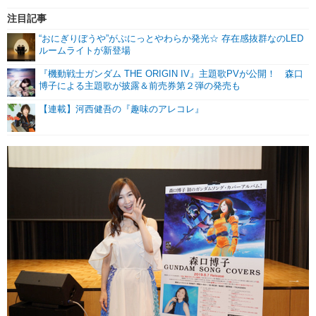
注目記事
“おにぎりぼうや”がぷにっとやわらか発光☆ 存在感抜群なのLED
ルームライトが新登場
『機動戦士ガンダム THE ORIGIN IV』主題歌PVが公開！ 森口
博子による主題歌が披露＆前売券第２弾の発売も
【連載】河西健吾の『趣味のアレコレ』