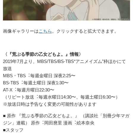
画像ギャラリーは
こちら
。クリックすると拡大できます。
〈『荒ぶる季節の⼄⼥どもよ。』情報〉
2019年7⽉より、MBS/TBS/BS-TBS“アニメイズム”枠ほかにて
放送
MBS・TBS︓毎週⾦曜⽇ 深夜2:25〜
BS-TBS︓毎週⼟曜⽇ 深夜1:30〜
AT-X︓毎週⽉曜⽇22:30〜
（リピート放送︓毎週⽔曜⽇14:30〜、毎週⼟曜⽇6:30〜）
※放送⽇時は予告なく変更の可能性があります
■ 原作 『荒ぶる季節の⼄⼥どもよ。』 （講談社「別冊少年マガ
ジン」連載） 原作︓岡⽥麿⾥ 漫画︓絵本奈央
■スタッフ