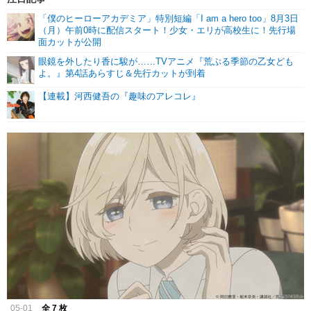
「僕のヒーローアカデミア」特別短編「I am a hero too」8月3日
（月）午前0時に配信スタート！少女・エリが高校生に！先行場
面カットが公開
眼鏡を外したり香に駿が……TVアニメ『荒ぶる季節の⼄⼥ども
よ。』第4話あらすじ＆先行カットが到着
【連載】河西健吾の『趣味のアレコレ』
05-01
全 7 枚