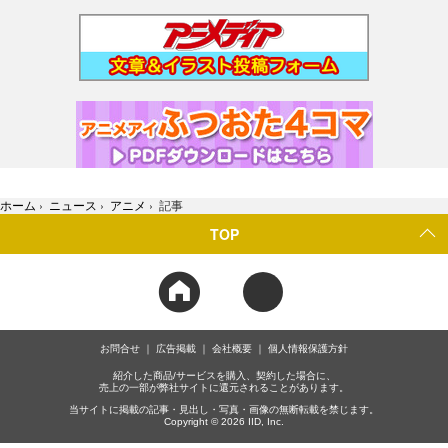
ホーム
›
ニュース
›
アニメ
›
記事
TOP
お問合せ
広告掲載
会社概要
個人情報保護方針
紹介した商品/サービスを購入、契約した場合に、
売上の一部が弊社サイトに還元されることがあります。
当サイトに掲載の記事・見出し・写真・画像の無断転載を禁じます。
Copyright © 2026 IID, Inc.