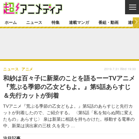
CL
ホーム
ニュース
特集
連載マンガ
番組・動画
連載
ニュース
ニュース一覧
アニメ
特集
ゲーム・アプリ
マンガ
特集一覧
カバー
連載マンガ
2019.7.31 Wed 19:30
ニュース
アニメ
映画
音楽
インタビュー
レポート
連載マンガ一覧
連載一覧
番組・動画
和紗は百々子に新菜のことを語るーーTVアニメ
グッズ
イベント
『荒ぶる季節の⼄⼥どもよ。』第5話あらすじ
ラキりす
番組・動画一覧
ラジオ
連載・ブログ
＆先行カットが到着
声優
コスプレ
動画
連載・ブログ一覧
コラム
TVアニメ『荒ぶる季節の乙女どもよ。』第5話のあらすじと先行カ
舞台
新帝スタ
ットが到着したので、ご紹介する。 〈第5話「私を知らぬ間に変え
編集部ブログ・お知らせ
たもの」あらすじ〉 泉は新菜に相談を持ちかけた。移動する電車の
中、新菜は演出家の三枝 久を見つ …
注目記事