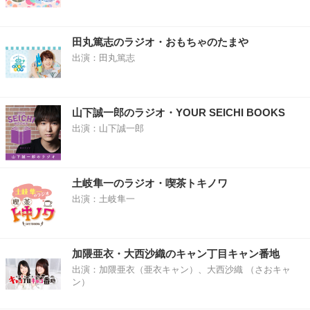
田丸篤志のラジオ・おもちゃのたまや
出演：田丸篤志
山下誠一郎のラジオ・YOUR SEICHI BOOKS
出演：山下誠一郎
土岐隼一のラジオ・喫茶トキノワ
出演：土岐隼一
加隈亜衣・大西沙織のキャン丁目キャン番地
出演：加隈亜衣（亜衣キャン）、大西沙織 （さおキャ
ン）