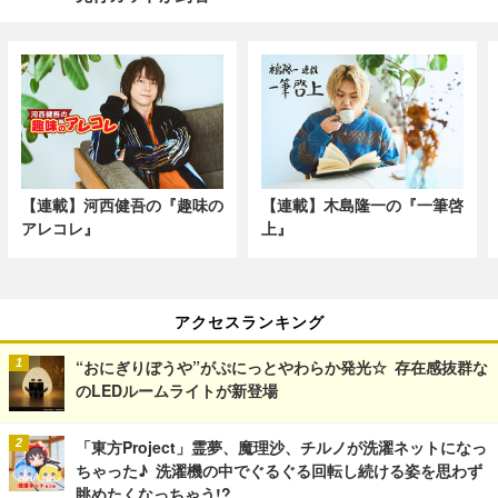
【連載】河西健吾の『趣味の
【連載】木島隆一の『一筆啓
アレコレ』
上』
アクセスランキング
“おにぎりぼうや”がぷにっとやわらか発光☆ 存在感抜群な
のLEDルームライトが新登場
「東方Project」霊夢、魔理沙、チルノが洗濯ネットになっ
ちゃった♪ 洗濯機の中でぐるぐる回転し続ける姿を思わず
眺めたくなっちゃう!?