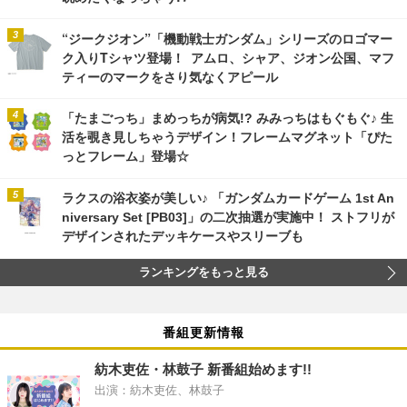
“ジークジオン”「機動戦士ガンダム」シリーズのロゴマー
ク入りTシャツ登場！ アムロ、シャア、ジオン公国、マフ
ティーのマークをさり気なくアピール
「たまごっち」まめっちが病気!? みみっちはもぐもぐ♪ 生
活を覗き見しちゃうデザイン！フレームマグネット「ぴた
っとフレーム」登場☆
ラクスの浴衣姿が美しい♪ 「ガンダムカードゲーム 1st An
niversary Set [PB03]」の二次抽選が実施中！ ストフリが
デザインされたデッキケースやスリーブも
ランキングをもっと見る
番組更新情報
紡木吏佐・林鼓子 新番組始めます!!
出演：紡木吏佐、林鼓子