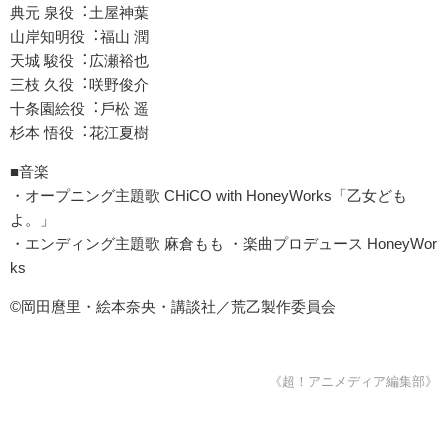
典元 泉役︓⼟屋神葉
⼭岸知明役︓福⼭ 潤
天城 駿役︓広瀬裕也
三枝 久役︓咲野俊介
⼗条園絵役︓⼾松 遥
杉本 悟役︓花江夏樹
■⾳楽
・オープニング主題歌 CHiCO with HoneyWorks「⼄⼥ども
よ。」
・エンディング主題歌 ⿇倉もも ・楽曲プロデュース HoneyWor
ks
©岡田麿里・絵本奈央・講談社／荒乙製作委員会
《超！アニメディア編集部》