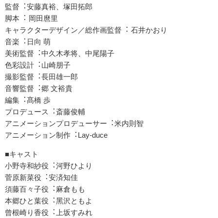
監督︓安藤真裕、塚⽥拓郎
脚本︓ 岡⽥麿⾥
キャラクターデザイン／総作画監督︓ ⽯井かおり
⾳楽︓⽇向 萌
美術監督︓中久⽊孝将、中尾陽⼦
⾊彩設計︓⼭崎朋⼦
撮影監督︓⻑⽥雄⼀郎
⾳響監督︓郷 ⽂裕貴
編集︓髙橋 歩
プロデュース︓斎藤俊輔
アニメーションプロデューサー︓⽶内則智
アニメーション制作︓Lay-duce
■キャスト
⼩野寺和紗役︓河野ひより
菅原新菜役︓安済知佳
須藤百々⼦役︓⿇倉もも
本郷ひと葉役︓⿊沢ともよ
曾根崎り⾹役︓上坂すみれ