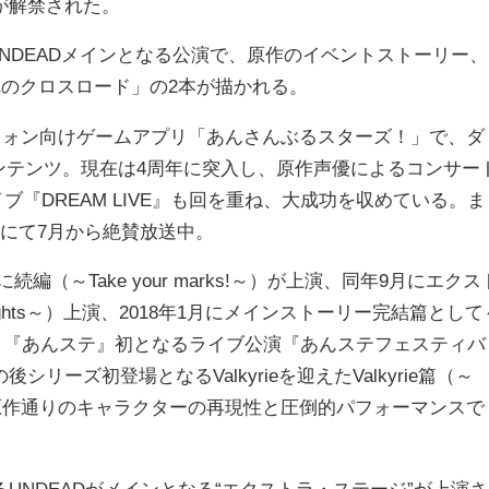
が解禁された。
NDEADメインとなる公演で、原作のイベントストーリー、
れのクロスロード」の2本が描かれる。
フォン向けゲームアプリ「あんさんぶるスターズ！」で、ダ
コンテンツ。現在は4周年に突入し、原作声優によるコンサー
ブ『DREAM LIVE』も回を重ね、大成功を収めている。ま
5局にて7月から絶賛放送中。
編（～Take your marks!～）が上演、同年9月にエクス
 Knights～）上演、2018年1月にメインストーリー完結篇として
れ、同年9月に、『あんステ』初となるライブ公演『あんステフェスティバ
ーズ初登場となるValkyrieを迎えたValkyrie篇（～
れ、まさに原作通りのキャラクターの再現性と圧倒的パフォーマンスで
NDEADがメインとなる“エクストラ・ステージ”が上演さ