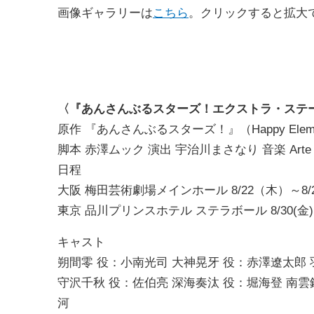
画像ギャラリーは
こちら
。クリックすると拡大
〈『あんさんぶるスターズ！エクストラ・ステージ』～D
原作 『あんさんぶるスターズ！』（Happy Elemen
脚本 赤澤ムック 演出 宇治川まさなり 音楽 Arte 
日程
大阪 梅田芸術劇場メインホール 8/22（木）～8/
東京 品川プリンスホテル ステラボール 8/30(金)～9/
キャスト
朔間零 役：小南光司 大神晃牙 役：赤澤遼太郎
守沢千秋 役：佐伯亮 深海奏汰 役：堀海登 南雲
河