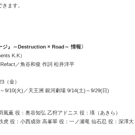
できます。
estruction × Road～ 情報〉
ts K.K）
Refact／角谷和俊 作詞 松井洋平
23（金）
10(火)／天王洲 銀河劇場 9/14(土)～9/29(日)
 羽風薫 役：奥谷知弘 乙狩アドニス 役：瑛（あきら）
鉄虎 役：小西成弥 高峯翠 役：一ノ瀬竜 仙石忍 役：深澤大