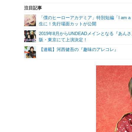
注目記事
「僕のヒーローアカデミア」特別短編「I am a 
生に！先行場面カットが公開
2019年8月からUNDEADメインとなる『あんさん
阪・東京にて上演決定！
【連載】河西健吾の『趣味のアレコレ』