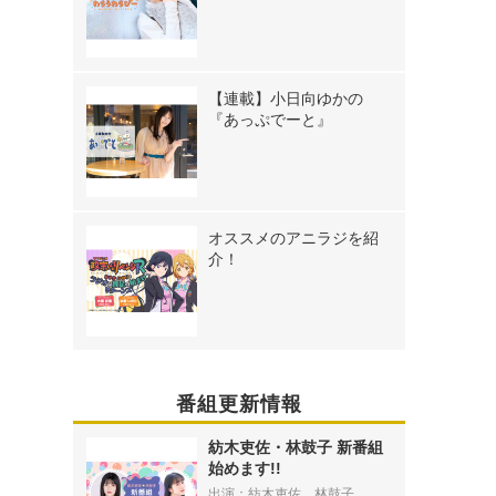
【連載】小日向ゆかの
『あっぷでーと』
オススメのアニラジを紹
介！
番組更新情報
》
紡木吏佐・林鼓子 新番組
始めます!!
出演：紡木吏佐、林鼓子