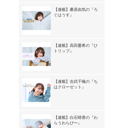
【連載】桑原由気の『ろ
ぐはうす』
【連載】高田憂希の『ひ
トリップ』
【連載】吉武千颯の『ち
はクローゼット』
【連載】白石晴香の『わ
らうわらびー』