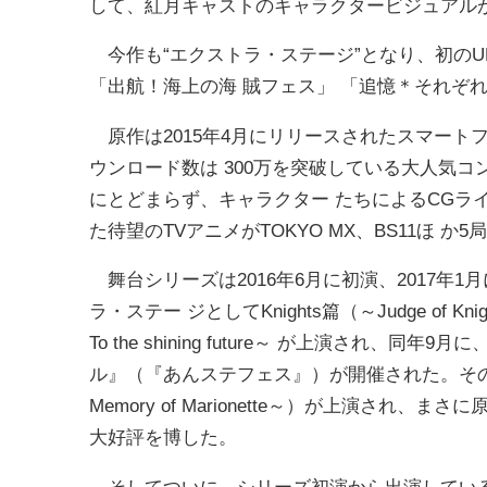
して、紅月キャストのキャラクタービジュアル
今作も“エクストラ・ステージ”となり、初のU
「出航！海上の海 賊フェス」 「追憶＊それぞ
原作は2015年4月にリリースされたスマート
ウンロード数は 300万を突破している大人気
にとどまらず、キャラクター たちによるCGライ
た待望のTVアニメがTOKYO MX、BS11ほ か
舞台シリーズは2016年6月に初演、2017年1月に続
ラ・ステー ジとしてKnights篇（～Judge of
To the shining future～ が上演さ
ル』（『あんステフェス』）が開催された。その後シリ
Memory of Marionette～）が上演さ
大好評を博した。
そしてついに、シリーズ初演から出演しているU