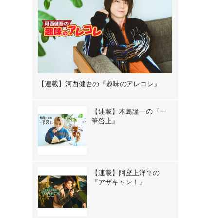
【連載】河西健吾の『趣味のアレコレ』
【連載】木島隆一の『一
筆啓上』
【連載】阿座上洋平の
『アザキャン！』