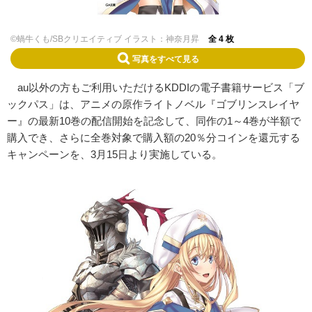
©蝸牛くも/SBクリエイティブ イラスト：神奈月昇
全 4 枚
写真をすべて見る
au以外の方もご利用いただけるKDDIの電子書籍サービス「ブ
ックパス」は、アニメの原作ライトノベル『ゴブリンスレイヤ
ー』の最新10巻の配信開始を記念して、同作の1～4巻が半額で
購入でき、さらに全巻対象で購入額の20％分コインを還元する
キャンペーンを、3月15日より実施している。