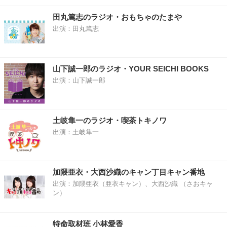
田丸篤志のラジオ・おもちゃのたまや
出演：田丸篤志
山下誠一郎のラジオ・YOUR SEICHI BOOKS
出演：山下誠一郎
土岐隼一のラジオ・喫茶トキノワ
出演：土岐隼一
加隈亜衣・大西沙織のキャン丁目キャン番地
出演：加隈亜衣（亜衣キャン）、大西沙織 （さおキャ
ン）
特命取材班 小林愛香