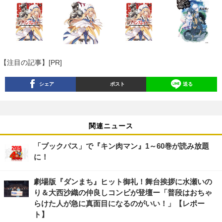
【注目の記事】[PR]
シェア
ポスト
送る
関連ニュース
「ブックパス」で『キン肉マン』1～60巻が読み放題
に！
劇場版『ダンまち』ヒット御礼！舞台挨拶に水瀬いの
り＆大西沙織の仲良しコンビが登壇ー「普段はおちゃ
らけた人が急に真面目になるのがいい！」【レポー
ト】