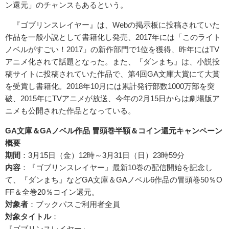
ン還元」のチャンスもあるという。
『ゴブリンスレイヤー』は、Webの掲示板に投稿されていた
作品を一般小説として書籍化し発売、2017年には「このライト
ノベルがすごい！2017」の新作部門で1位を獲得、昨年にはTV
アニメ化されて話題となった。また、『ダンまち』は、小説投
稿サイトに投稿されていた作品で、第4回GA文庫大賞にて大賞
を受賞し書籍化。2018年10月には累計発行部数1000万部を突
破、2015年にTVアニメが放送、今年の2月15日からは劇場版ア
ニメも公開された作品となっている。
GA
文庫＆GA
ノベル作品
冒頭巻半額＆コイン還元キャンペーン
概要
期間
：3月15日（金）12時～3月31日（日）23時59分
内容
：『ゴブリンスレイヤー』最新10巻の配信開始を記念し
て、『ダンまち』などGA文庫＆GAノベル6作品の冒頭巻50％O
FF＆全巻20％コイン還元。
対象者
：ブックパスご利用者全員
対象タイトル
：
『ゴブリンスレイヤー』