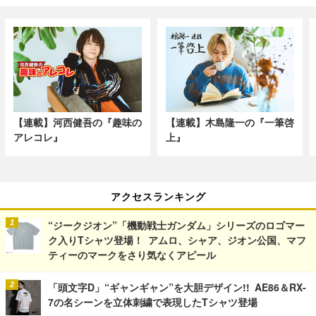
【連載】河西健吾の『趣味の
【連載】木島隆一の『一筆啓
アレコレ』
上』
アクセスランキング
“ジークジオン”「機動戦士ガンダム」シリーズのロゴマー
ク入りTシャツ登場！ アムロ、シャア、ジオン公国、マフ
ティーのマークをさり気なくアピール
「頭文字D」“ギャンギャン”を大胆デザイン!! AE86＆RX-
7の名シーンを立体刺繍で表現したTシャツ登場