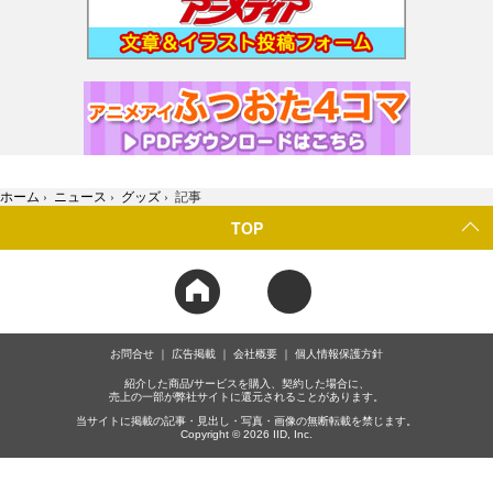
ホーム
›
ニュース
›
グッズ
›
記事
TOP
お問合せ
広告掲載
会社概要
個人情報保護方針
紹介した商品/サービスを購入、契約した場合に、
売上の一部が弊社サイトに還元されることがあります。
当サイトに掲載の記事・見出し・写真・画像の無断転載を禁じます。
Copyright © 2026 IID, Inc.