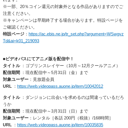
※一部、20％コイン還元の対象外となる作品がありますのでご
注意ください。
※キャンペーンは早期終了する場合があります。特設ページを
ご確認ください。
特設ページ
：
https://ac.ebis.ne.jp/tr_set.php?argument=WSwgvz
Td&ai=k01_219093
■ビデオパスにてアニメ版を配信中！
タイトル
：ゴブリンスレイヤー（10月～12月クールアニメ）
配信期間
：現在配信中～5月31日（金）まで
対象ユーザー
：見放題会員
URL
：
https://web.videopass.auone.jp/item/10042012
タイトル
：ダンジョンに出会いを求めるのは間違っているだろ
うか
配信期間
：現在配信中～3月31日（日）まで
対象ユーザー
：レンタル［各話 200円（税抜）/168時間］
URL
：
https://web.videopass.auone.jp/item/10035835