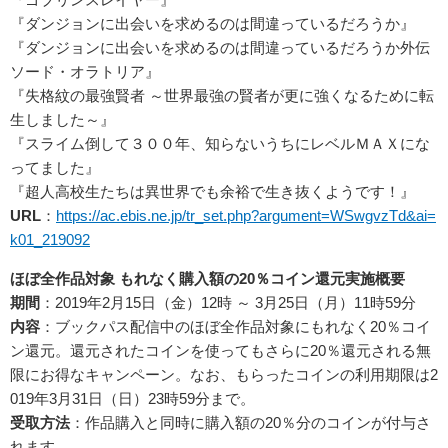
『ダンジョンに出会いを求めるのは間違っているだろうか』
『ダンジョンに出会いを求めるのは間違っているだろうか外伝
ソード・オラトリア』
『失格紋の最強賢者 ～世界最強の賢者が更に強くなるために転
生しました～』
『スライム倒して３００年、知らないうちにレベルＭＡＸにな
ってました』
『超人高校生たちは異世界でも余裕で生き抜くようです！』
URL
：
https://ac.ebis.ne.jp/tr_set.php?argument=WSwgvzTd&ai=
k01_219092
ほぼ全作品対象
もれなく購入額の20
％コイン還元実施概要
期間
：2019年2月15日（金）12時 ～ 3月25日（月）11時59分
内容
：ブックパス配信中のほぼ全作品対象にもれなく20％コイ
ン還元。還元されたコインを使ってもさらに20％還元される無
限にお得なキャンペーン。なお、もらったコインの利用期限は2
019年3月31日（日）23時59分まで。
受取方法
：作品購入と同時に購入額の20％分のコインが付与さ
れます。