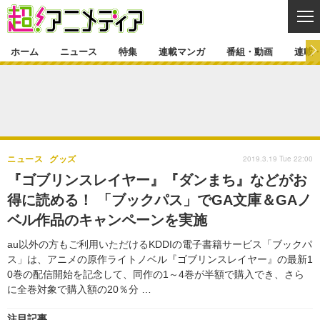
CL
ホーム
ニュース
特集
連載マンガ
番組・動画
連載
ニュース
ニュース一覧
アニメ
特集
ゲーム・アプリ
マンガ
特集一覧
カバー
連載マンガ
2019.3.19 Tue 22:00
ニュース
グッズ
映画
音楽
インタビュー
レポート
連載マンガ一覧
連載一覧
番組・動画
『ゴブリンスレイヤー』『ダンまち』などがお
グッズ
イベント
得に読める！ 「ブックパス」でGA文庫＆GAノ
ラキりす
番組・動画一覧
ラジオ
連載・ブログ
ベル作品のキャンペーンを実施
声優
コスプレ
動画
連載・ブログ一覧
コラム
au以外の方もご利用いただけるKDDIの電子書籍サービス「ブックパ
舞台
新帝スタ
ス」は、アニメの原作ライトノベル『ゴブリンスレイヤー』の最新1
編集部ブログ・お知らせ
0巻の配信開始を記念して、同作の1～4巻が半額で購入でき、さら
に全巻対象で購入額の20％分 …
注目記事