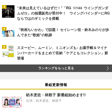
“未来は見えているはずだ！”「RG 1/144 ウイングガンダ
ムゼロ」の抽選販売が受付中！ ウイングバインダーにRG
ならではのギミックを搭載
「映画ちいかわ」で話題！ セイレーン役・鈴木みのりが歩
んできた“歌姫”の軌跡
スヌーピー、ムーミン、ミニオンズも♪ お薬手帳＆マイナ
ンバーカードをまとめて収納「ケアともコレクション」新
登場
ランキングをもっと見る
番組更新情報
紡木吏佐・林鼓子 新番組始めます!!
出演：紡木吏佐、林鼓子