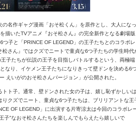
の名作ギャグ漫画「おそ松くん」を原作とし、大人にな
を描いたTVアニメ『おそ松さん』の完全新作となる劇場版
子と「PRINCE OF LEGEND」の王子たちとのコラボレ
そ松さん』ではクズでニートで童貞な6つ子たちの学生時代
、14人の王子たちが伝説の王子を目指しバトルするという、両極端
ンとなり、イケメン王子たちになりきって壁ドンを決める6
ター えいがのおそ松さんバージョン」が公開された。
トト子。通常、壁ドンされた女の子は、嬉し恥ずかしい
はりクズでニート、童貞な6つ子たちは、ブリリアントな王
NCE OF LEGEND」に出演する片寄涼太は今回のコラボレ
王子”なおそ松さんたちを楽しんでもらえたら嬉しいで