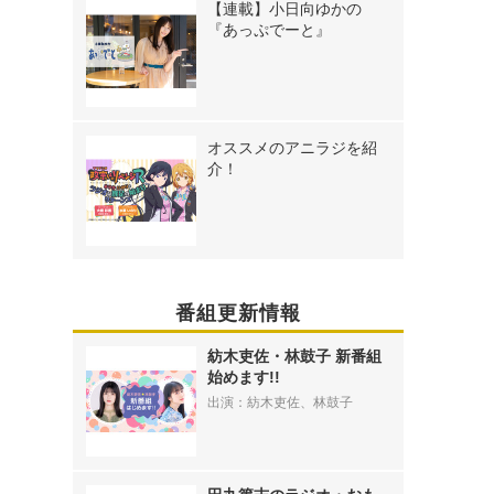
【連載】小日向ゆかの
『あっぷでーと』
オススメのアニラジを紹
介！
番組更新情報
紡木吏佐・林鼓子 新番組
始めます!!
出演：紡木吏佐、林鼓子
》