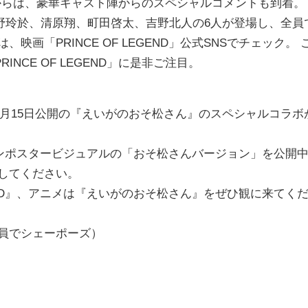
ND」からは、豪華キャスト陣からのスペシャルコメントも到着。
野玲於、清原翔、町田啓太、吉野北人の6人が登場し、全員
画「PRINCE OF LEGEND」公式SNSでチェック。 
CE OF LEGEND」に是非ご注目。
』と、3月15日公開の『えいがのおそ松さん』のスペシャルコラボ
』の壁ドンポスタービジュアルの「おそ松さんバージョン」を公開
クしてください。
EGEND』、アニメは『えいがのおそ松さん』をぜひ観に来てく
員でシェーポーズ）