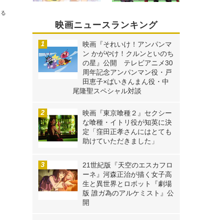
送る
映画ニュースランキング
映画『それいけ！アンパンマ
ン かがやけ！クルンといのち
の星』公開 テレビアニメ30
周年記念アンパンマン役・戸
田恵子×ばいきんまん役・中
尾隆聖スペシャル対談
映画『東京喰種２』セクシー
な喰種・イトリ役が知英に決
定「窪田正孝さんにはとても
助けていただきました」
21世紀版『天空のエスカフロ
ーネ』河森正治が描く女子高
生と異世界とロボット『劇場
版 誰ガ為のアルケミスト』公
開