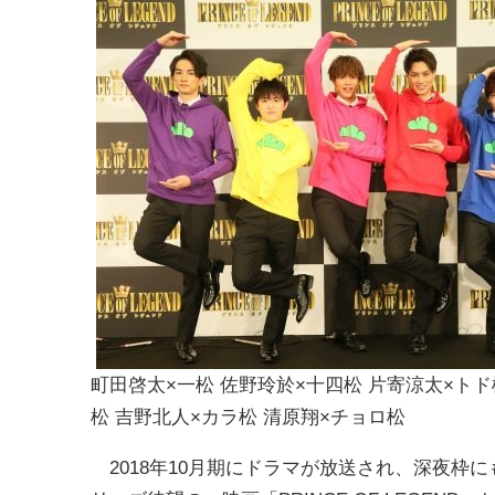
町田啓太×一松 佐野玲於×十四松 片寄涼太×トド
松 吉野北人×カラ松 清原翔×チョロ松
2018年10月期にドラマが放送され、深夜枠にも関