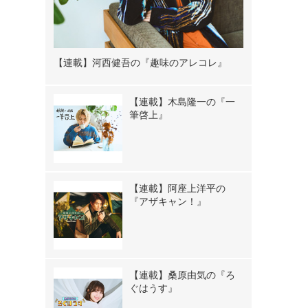
【連載】河西健吾の『趣味のアレコレ』
【連載】木島隆一の『一
筆啓上』
【連載】阿座上洋平の
『アザキャン！』
【連載】桑原由気の『ろ
ぐはうす』