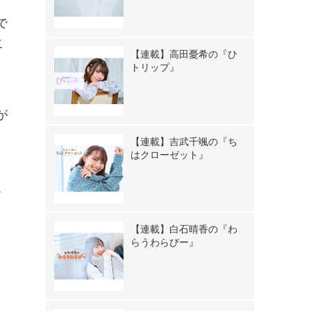
で
こ
【連載】高田憂希の『ひ
トリップ』
が
【連載】吉武千颯の『ち
中
はクローゼット』
だ
【連載】白石晴香の『わ
らうわらびー』