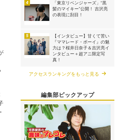
「東京リベンジャーズ」“黒
髪のマイキー”公開！ 吉沢亮
の表現に刮目！
っ
【インタビュー】甘くて苦い
『ママレード・ボーイ』の魅
力は？桜井日奈子＆吉沢亮イ
が
ンタビュー＋超アニ限定写
真！
つ
アクセスランキングをもっと見る
は
編集部ピックアップ
子
ー