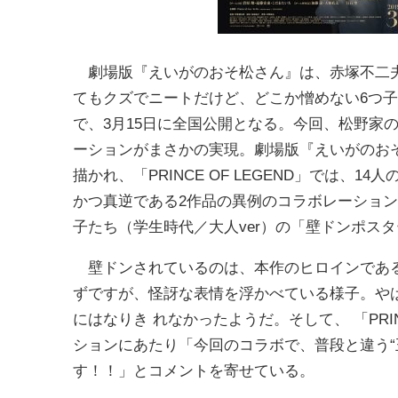
劇場版『えいがのおそ松さん』は、赤塚不二夫
てもクズでニートだけど、どこか憎めない6つ子
で、3月15日に全国公開となる。今回、松野家の6つ
ーションがまさかの実現。劇場版『えいがのお
描かれ、「PRINCE OF LEGEND」では
かつ真逆である2作品の異例のコラボレーショ
子たち（学生時代／大人ver）の「壁ドンポス
壁ドンされているのは、本作のヒロインである
ずですが、怪訝な表情を浮かべている様子。や
にはなりき れなかったようだ。そして、 「PRI
ションにあたり「今回のコラボで、普段と違う“
す！！」とコメントを寄せている。