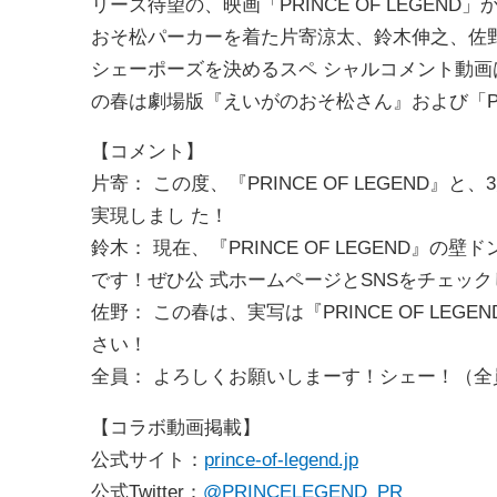
リーズ待望の、映画「PRINCE OF LEGE
おそ松パーカーを着た片寄涼太、鈴木伸之、佐
シェーポーズを決めるスペ シャルコメント動画は、映
の春は劇場版『えいがのおそ松さん』および「PRIN
【コメント】
片寄： この度、『PRINCE OF LEGEND
実現しまし た！
鈴木： 現在、『PRINCE OF LEGEND
です！ぜひ公 式ホームページとSNSをチェッ
佐野： この春は、実写は『PRINCE OF L
さい！
全員： よろしくお願いしまーす！シェー！（全
【コラボ動画掲載】
公式サイト：
prince-of-legend.jp
公式Twitter：
@PRINCELEGEND_PR