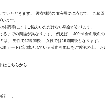
せていただきます。 医療機関の血液需要に応じて、 ご希望
ざいます。
身の体調等によりご協力いただけない場合があります。
けるまでの間隔が異なります。 例えば、
400mL
全血献血の
のは、 男性で
12
週間後、 女性では
16
週間後となります。
献血カードに記載されている献血可能日をご確認の上、 お
トはこちらから
物語
──
。