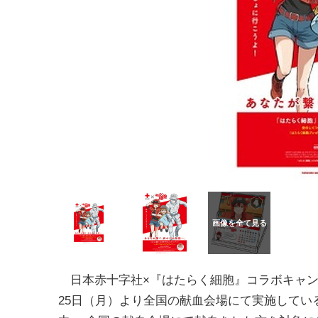
日本赤十字社
×『
はたらく細胞』コラボキャ
25
日（月）
より全国の献血会場にて実施している