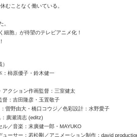
 休むことなく働いている。
た。
らく細胞」が待望のテレビアニメ化！
！
載）
本：柿原優子・
鈴木健一
・
アクション作画監督：三室健太
監督：吉田隆彦・
玉置敬子
定：
曽野由大・橋口コウジ／色彩設計：水野愛子
集：廣瀬清志
(editz)
セル／音楽：
末廣健一郎・
MAYUKO
デューサー：
若松剛／アニメーション制作：
david productio