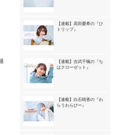
【連載】高田憂希の『ひ
トリップ』
越
【連載】吉武千颯の『ち
はクローゼット』
【連載】白石晴香の『わ
らうわらびー』