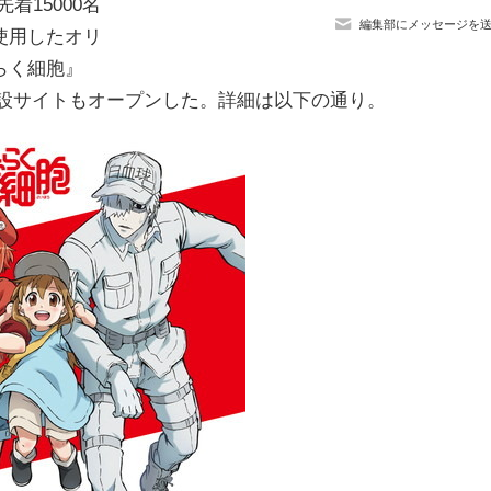
先着
15000
名
編集部にメッセージを
使用したオリ
らく細胞』
設サイトもオープンした。詳細は以下の通り。