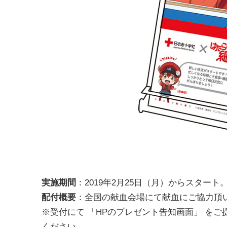
実施期間
：
2019
年
2
月
25
日（月）からスタート。
配付概要
：全国の献血会場にて献血にご協力頂
※受付にて 「
HP
のプレゼント告知画面」 をご
ください。