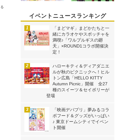
送る
イベントニュースランキング
「まどマギ」まどかたちと一
緒にカラオケやスポッチャを
満喫♪「ワルプルギスの廻
天」×ROUND1コラボ開催決
定！
ハローキティ＆ディアダニエ
ルが秋のピクニックへ！ヒル
トン広島「HELLO KITTY
Autumn Picnic」開催 全27
種のスイーツ＆セイボリーが
登場
「映画デパプリ」夢みるコラ
ボフード＆グッズがいっぱい
♪ 東京ドームシティでイベン
ト開催