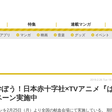
特集
連載マンガ
アプリ
マンガ
映画
音楽
グッズ
イベント
2019.2.26 Tue 19
ぼう！日本赤十字社×TVアニメ『
ペーン実施中
ンを2月25日（月）より全国の献血会場にて実施している。 期