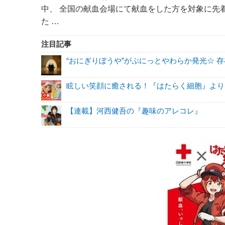
中、 全国の献血会場にて献血をした方を対象に先着
た …
注目記事
“おにぎりぼうや”がぷにっとやわらか発光☆ 
眩しい笑顔に癒される！『はたらく細胞』より
【連載】河西健吾の『趣味のアレコレ』