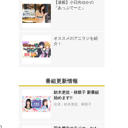
【連載】小日向ゆかの
『あっぷでーと』
オススメのアニラジを紹
介！
番組更新情報
紡木吏佐・林鼓子 新番組
始めます!!
出演：紡木吏佐、林鼓子
n