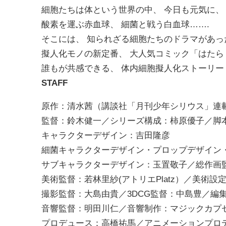
細胞たちは体という世界の中、 今日も元気に、
酸素を運ぶ赤血球、 細菌と戦う白血球
…….
そこには、 知られざる細胞たちのドラマがあっ
擬人化モノの新定番、 大人気コミック「はた
誰もが共感できる、 体内細胞擬人化ストーリー
STAFF
原作：清水茜（講談社「月刊少年シリウス」連
監督：鈴木健一／シリーズ構成：柿原優子／脚
キャラクターデザイン：吉田隆彦
細菌キャラクターデザイン・プロップデザイン
サブキャラクターデザイン：玉置敬子／総作画
美術監督：若林里紗
(
アトリエ
Platz
）／美術設
撮影監督：大島由貴／
3DCG
監督：中島豊／編
音響監督：明田川仁／音響制作：マジックカプ
プロデュース：高橋祐馬／アニメーションプロ