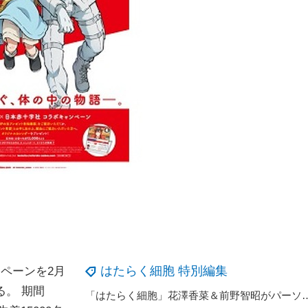
はたらく細胞 特別編集
ンペーンを
2
月
。 期間
「はたらく細胞」花澤香菜＆前野智昭がパーソナリティ担当！ 