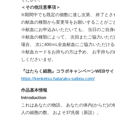
＜その他注意事項＞
※
期間中でも既定の個数に達し次第、 終了とさ
の献血の種類から変更等をお願いすることがご
※献血にお申込みいただいても、 当日のご自
※献血の種類によって、 次回またご協力いただ
場合、 次に
400
ｍ
L
全血献血にご協力いただける
※献血カードをお持ちの方は予め、 お手持ちの
しくださいませ。
『はたらく細胞』コラボキャンペーン
WEB
サイ
https://kenketsu.hataraku-
saibou.com/
作品基本情報
Introduction
これはあなたの物語。 あなたの体内
(
からだ
)
の
人の細胞の数、 およそ
37
兆個（新説）。