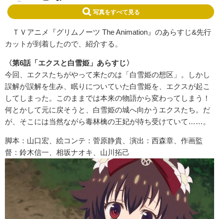
写真をすべて見る
ＴＶアニメ『グリムノーツ The Animation』のあらすじ&先行
カットが到着したので、紹介する。
〈第6話「エクスと白雪姫」あらすじ〉
今回、エクスたちがやって来たのは「白雪姫の想区」。しかし
誤解が誤解を生み、眠りについていた白雪姫を、エクスが起こ
してしまった。このままでは本来の物語から変わってしまう！
何とかして元に戻そうと、白雪姫の城へ向かうエクスたち。だ
が、そこには当然ながら毒林檎の王妃が待ち受けていて……。
脚本：山口宏、絵コンテ：菅原静貴、演出：西森章、作画監
督：鈴木信一、相坂ナオキ、山川拓己