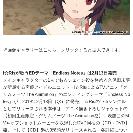
※画像ギャラリーはこちら。クリックすると拡大できます。
i
☆Ris
が歌うED
テーマ「Endless Notes
」は2月13日
発売
メインキャラクターの1人であるシェイン役を務める久保田未夢
が所属する声優アイドルユニット・i☆RisによるTVアニメ『グ
リムノーツ The Animation』のエンディングテーマ「Endless No
tes」が、2019年2月13日（水）に発売。i☆Risの17thシングル
としてリリースされる本作は、アニメ描き下ろしジャケットの
【初回生産限定：グリムノーツ The Animation盤】、表題曲のM
Vやオフショットムービーを収録したDVD同梱の【CD＋DVD】
盤、そして【CD】盤の3形態がリリースされる。各詳細につい