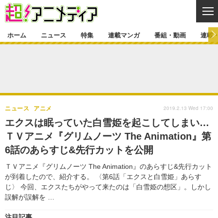
CL
ホーム
ニュース
特集
連載マンガ
番組・動画
連載
ニュース
ニュース一覧
アニメ
特集
ゲーム・アプリ
マンガ
特集一覧
カバー
連載マンガ
2019.2.13 Wed 17:00
ニュース
アニメ
映画
音楽
インタビュー
レポート
連載マンガ一覧
連載一覧
番組・動画
エクスは眠っていた白雪姫を起こしてしまい…
グッズ
イベント
ＴＶアニメ『グリムノーツ The Animation』第
ラキりす
番組・動画一覧
ラジオ
連載・ブログ
6話のあらすじ&先行カットを公開
声優
コスプレ
動画
連載・ブログ一覧
コラム
ＴＶアニメ『グリムノーツ The Animation』のあらすじ&先行カット
舞台
新帝スタ
が到着したので、紹介する。 〈第6話「エクスと白雪姫」あらす
編集部ブログ・お知らせ
じ〉 今回、エクスたちがやって来たのは「白雪姫の想区」。しかし
誤解が誤解を …
注目記事