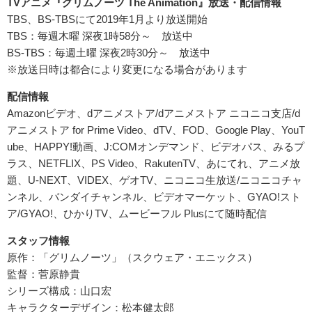
TV
アニメ『グリムノーツ The Animation』放送・配信情報
TBS、BS-TBSにて2019年1月より放送開始
TBS：毎週木曜 深夜1時58分～ 放送中
BS-TBS：毎週土曜 深夜2時30分～ 放送中
※放送日時は都合により変更になる場合があります
配信情報
Amazonビデオ、dアニメストア/dアニメストア ニコニコ支店/d
アニメストア for Prime Video、dTV、FOD、Google Play、YouT
ube、HAPPY!動画、J:COMオンデマンド、ビデオパス、みるプ
ラス、NETFLIX、PS Video、RakutenTV、あにてれ、アニメ放
題、U-NEXT、VIDEX、ゲオTV、ニコニコ生放送/ニコニコチャ
ンネル、バンダイチャンネル、ビデオマーケット、GYAO!スト
ア/GYAO!、ひかりTV、ムービーフル Plusにて随時配信
スタッフ情報
原作：「グリムノーツ」（スクウェア・エニックス）
監督：菅原静貴
シリーズ構成：山口宏
キャラクターデザイン：松本健太郎