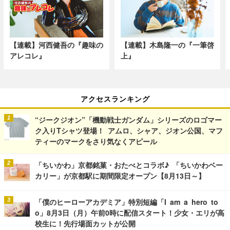
【連載】河西健吾の『趣味の
【連載】木島隆一の『一筆啓
アレコレ』
上』
アクセスランキング
“ジークジオン”「機動戦士ガンダム」シリーズのロゴマー
ク入りTシャツ登場！ アムロ、シャア、ジオン公国、マフ
ティーのマークをさり気なくアピール
「ちいかわ」京都銘菓・おたべとコラボ♪ 「ちいかわベー
カリー」が京都駅に期間限定オープン【8月13日～】
「僕のヒーローアカデミア」特別短編「I am a hero to
o」8月3日（月）午前0時に配信スタート！少女・エリが高
校生に！先行場面カットが公開