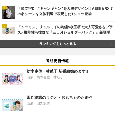
「頭文字D」“ギャンギャン”を大胆デザイン!! AE86＆RX-7
の名シーンを立体刺繍で表現したTシャツ登場
「ムーミン」リトルミイの刺繍×水玉柄で大人可愛さをプラ
ス♪ 機能性も抜群な「三日月ショルダーバッグ」が新登場
ランキングをもっと見る
番組更新情報
紡木吏佐・林鼓子 新番組始めます!!
出演：紡木吏佐、林鼓子
田丸篤志のラジオ・おもちゃのたまや
出演：田丸篤志