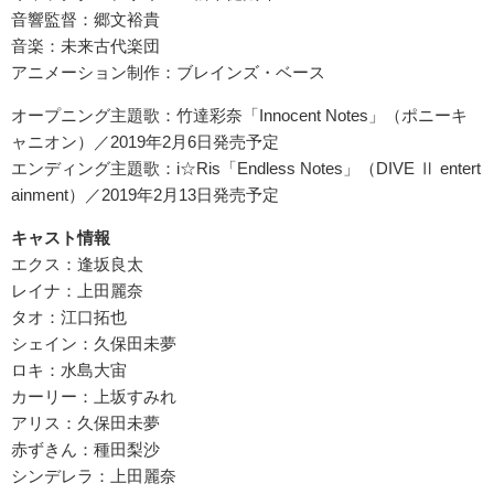
音響監督：郷文裕貴
音楽：未来古代楽団
アニメーション制作：ブレインズ・ベース
オープニング主題歌：竹達彩奈「Innocent Notes」（ポニーキ
ャニオン）／2019年2月6日発売予定
エンディング主題歌：i☆Ris「Endless Notes」（DIVE Ⅱ entert
ainment）／2019年2月13日発売予定
キャスト情報
エクス：逢坂良太
レイナ：上田麗奈
タオ：江口拓也
シェイン：久保田未夢
ロキ：水島大宙
カーリー：上坂すみれ
アリス：久保田未夢
赤ずきん：種田梨沙
シンデレラ：上田麗奈