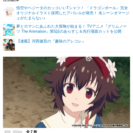
悟空やベジータのカッコいいTシャツ！ 「ドラゴンボール」完全
オリジナルイラスト採用したアパレルが発売！ 名シーンオマージ
ュがたまらない♪
夢とロマンにあふれた大冒険が始まる！ TVアニメ『グリムノー
ツ The Animation』第5話のあらすじ＆先行場面カットを公開
【連載】河西健吾の『趣味のアレコレ』
#06_004re
全 7 枚