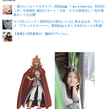
「僕のヒーローアカデミア」特別短編「I am a hero too」8月3日
（月）午前0時に配信スタート！少女・エリが高校生に！先行場
面カットが公開
ヤミVSジャック！団長同士の屋台バトルに巻き込まれ…TVアニ
メ『ブラッククローバー』第68話あらすじ＆先行カットが到着
【連載】河西健吾の『趣味のアレコレ』