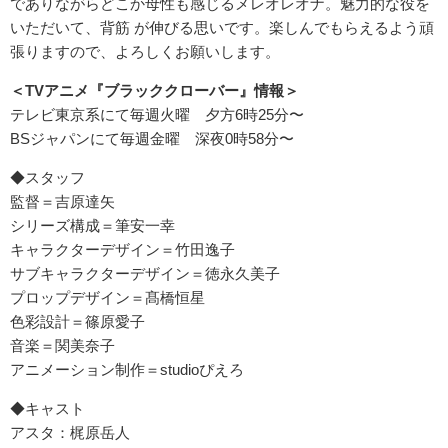
でありながらどこか母性も感じるメレオレオナ。魅力的な役を
いただいて、背筋 が伸びる思いです。楽しんでもらえるよう頑
張りますので、よろしくお願いします。
＜TVアニメ『ブラッククローバー』情報＞
テレビ東京系にて毎週火曜 夕方6時25分〜
BSジャパンにて毎週金曜 深夜0時58分〜
◆スタッフ
監督＝吉原達矢
シリーズ構成＝筆安一幸
キャラクターデザイン＝竹田逸子
サブキャラクターデザイン＝徳永久美子
プロップデザイン＝髙橋恒星
色彩設計＝篠原愛子
音楽＝関美奈子
アニメーション制作＝studioぴえろ
◆キャスト
アスタ：梶原岳人