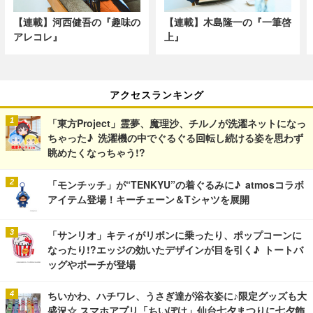
【連載】河西健吾の『趣味の
【連載】木島隆一の『一筆啓
アレコレ』
上』
アクセスランキング
「東方Project」霊夢、魔理沙、チルノが洗濯ネットになっ
ちゃった♪ 洗濯機の中でぐるぐる回転し続ける姿を思わず
眺めたくなっちゃう!?
「モンチッチ」が“TENKYU”の着ぐるみに♪ atmosコラボ
アイテム登場！キーチェーン＆Tシャツを展開
「サンリオ」キティがリボンに乗ったり、ポップコーンに
なったり!?エッジの効いたデザインが目を引く♪ トートバ
ッグやポーチが登場
ちいかわ、ハチワレ、うさぎ達が浴衣姿に♪限定グッズも大
盛況☆ スマホアプリ「ちいぽけ」仙台七夕まつりに七夕飾