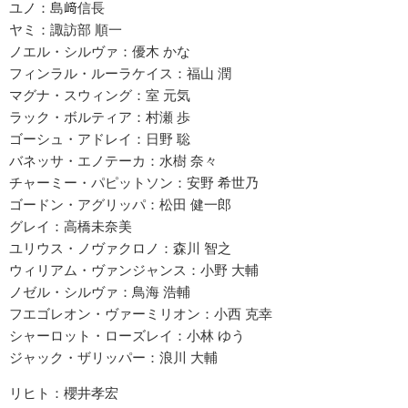
ユノ：島﨑信長
ヤミ：諏訪部 順一
ノエル・シルヴァ：優木 かな
フィンラル・ルーラケイス：福山 潤
マグナ・スウィング：室 元気
ラック・ボルティア：村瀬 歩
ゴーシュ・アドレイ：日野 聡
バネッサ・エノテーカ：水樹 奈々
チャーミー・パピットソン：安野 希世乃
ゴードン・アグリッパ：松田 健一郎
グレイ：高橋未奈美
ユリウス・ノヴァクロノ：森川 智之
ウィリアム・ヴァンジャンス：小野 大輔
ノゼル・シルヴァ：鳥海 浩輔
フエゴレオン・ヴァーミリオン：小西 克幸
シャーロット・ローズレイ：小林 ゆう
ジャック・ザリッパー：浪川 大輔
リヒト：櫻井孝宏