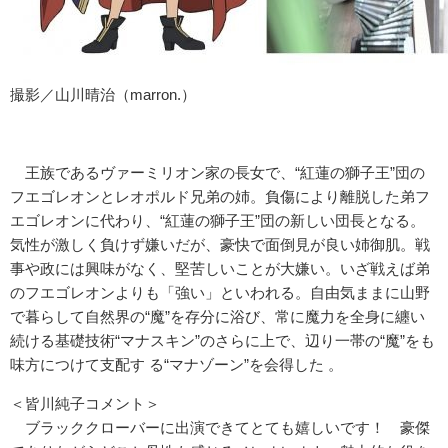
撮影／山川晴治（marron.）
王族であるヴァーミリオン家の長女で、“紅蓮の獅子王”団の
フエゴレオンとレオポルド兄弟の姉。負傷により離脱した弟フ
エゴレオンに代わり、“紅蓮の獅子王”団の新しい団長となる。
気性が激しく負けず嫌いだが、豪快で面倒見が良い姉御肌。戦
事や政には興味がなく、堅苦しいことが大嫌い。いざ戦えば弟
のフエゴレオンよりも「強い」といわれる。自由気ままに山野
で暮らして自然界の“魔”を存分に浴び、常に魔力を全身に纏い
続ける基礎技術“マナスキン”のさらに上で、辺り一帯の“魔”をも
味方につけて支配す る“マナゾーン”を会得した 。
＜皆川純子コメント＞
ブラッククローバーに出演できてとても嬉しいです！ 豪傑