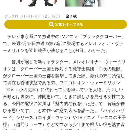
ブラクロ_メレオレオナ（皆川純子）
全 2 枚
写真をすべて見る
テレビ東京系にて放送中のTVアニメ『ブラッククローバー』
で、来週2月12日放送の第70話に登場するメレオレオナ・ヴァ
ーミリオンを皆川純子が演じることが4日、わかった。
皆川が演じる新キャラクター、メレオレオナ・ ヴァーミリ
オンは、クローバー王国と敵対する魔導士集団「白夜の魔眼」
がクローバー王国の王都を襲撃してきた際、激戦の末に負傷し
て現在も昏睡状態である弟、フエゴレオン・ヴァーミリオン
（CV ：小西克幸）に代わって団を率いている人物。荒々しい
言動とは裏腹に、仲間思いで、ときに優しさを見せる女性であ
る。今回の配役に皆川は「魅力的な役をいただいて、背筋が伸
びる思いです。」と本作への意気込みを語った。『バイオハザ
ード』シリーズ（エイダ・ウォン）やTVアニメ『テニスの王子
様』（越前リョーマ）など女性から少年まで幅広い役を熟す皆