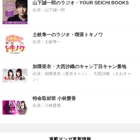
山下誠一郎のラジオ・YOUR SEICHI BOOKS
出演：山下誠一郎
土岐隼一のラジオ・喫茶トキノワ
出演：土岐隼一
加隈亜衣・大西沙織のキャン丁目キャン番地
出演：加隈亜衣（亜衣キャン）、大西沙織 （さおキャ
ン）
特命取材班 小林愛香
出演：小林愛香
連載マンガ更新情報