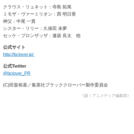
クラウス・リュネット：寺島 拓篤
ミモザ・ヴァーミリオン：西 明日香
神父：中尾 一貴
シスター・リリー：久保田 未夢
セッケ・ブロンザッザ：逢坂 良太 他
公式サイト
http://bclover.jp/
公式Twitter
@bclover_PR
(C)田畠裕基／集英社ブラッククローバー製作委員会
《超！アニメディア編集部》