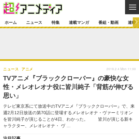
CL
ホーム
ニュース
特集
連載マンガ
番組・動画
連載
ニュース
ニュース一覧
アニメ
特集
ゲーム・アプリ
マンガ
特集一覧
カバー
連載マンガ
2019.2.4 Mon 11:00
ニュース
アニメ
映画
音楽
インタビュー
レポート
連載マンガ一覧
連載一覧
番組・動画
TVアニメ『ブラッククローバー』の豪快な女
グッズ
イベント
性・メレオレオナ役に皆川純子「背筋が伸びる
ラキりす
番組・動画一覧
ラジオ
連載・ブログ
思い」
声優
コスプレ
動画
連載・ブログ一覧
コラム
テレビ東京系にて放送中のTVアニメ『ブラッククローバー』で、来
舞台
新帝スタ
週2月12日放送の第70話に登場するメレオレオナ・ヴァーミリオン
編集部ブログ・お知らせ
を皆川純子が演じることが4日、わかった。 皆川が演じる新キ
ャラクター、メレオレオナ・ ヴ …
注目記事