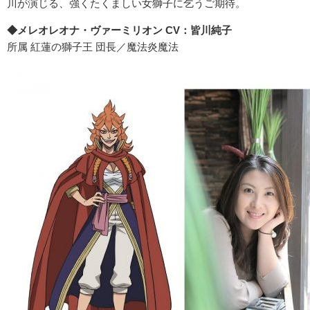
川が演じる、強くたくましい女獅子に乞うご期待。
◆メレオレオナ・ヴァーミリオン CV：皆川純子
所属 紅蓮の獅子王 団長／魔法炎魔法