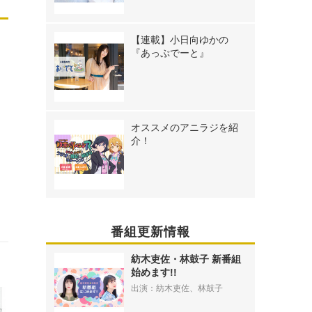
【連載】小日向ゆかの
『あっぷでーと』
オススメのアニラジを紹
介！
番組更新情報
紡木吏佐・林鼓子 新番組
始めます!!
出演：紡木吏佐、林鼓子