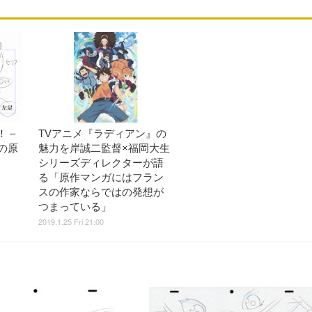
 –
TVアニメ『ラディアン』の
の原
魅力を岸誠二監督×福岡大生
シリーズディレクターが語
る「原作マンガにはフラン
スの作家ならではの発想が
つまっている」
2019.1.25 Fri 21:00