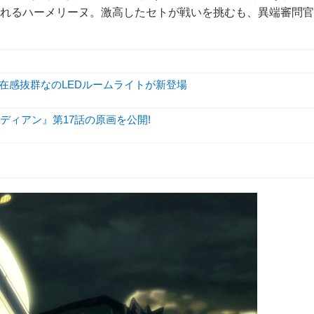
て倒れるハーメリーヌ。激高したセトが戦いを挑むも、異端審問官
存在感抜群なのLEDルームライトが新登場
ディアン』第17話の原画を公開!