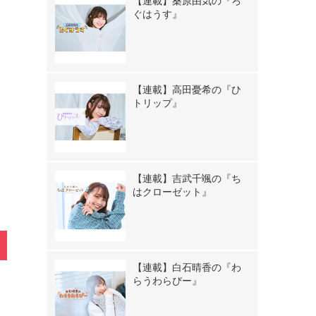
【連載】桑原由気の『ろ
ぐはうす』
【連載】高田憂希の『ひ
トリップ』
》
【連載】吉武千颯の『ち
はクローゼット』
【連載】白石晴香の『わ
らうわらびー』