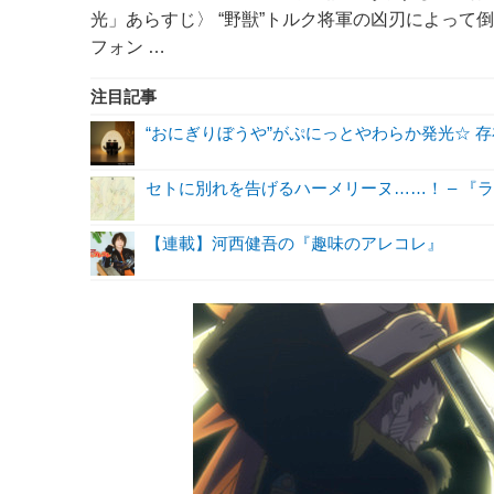
光」あらすじ〉 “野獣”トルク将軍の凶刃によっ
フォン …
注目記事
“おにぎりぼうや”がぷにっとやわらか発光☆ 
セトに別れを告げるハーメリーヌ……！ – 『ラ
【連載】河西健吾の『趣味のアレコレ』