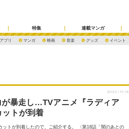
特集
連載マンガ
アプリ
マンガ
映画
音楽
グッズ
イベント
2019.2.1 Fri 19
が暴走し…TVアニメ『ラディア
カットが到着
カットが到着したので、ご紹介する。 〈第18話「闇のあとの