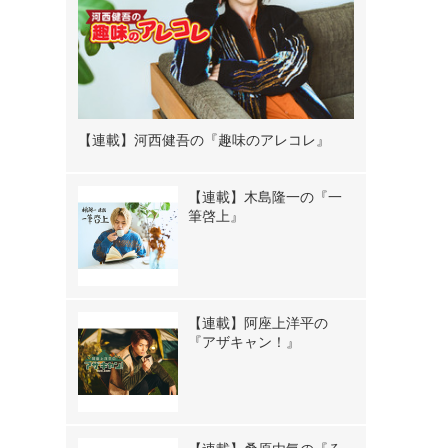
【連載】河西健吾の『趣味のアレコレ』
【連載】木島隆一の『一
筆啓上』
【連載】阿座上洋平の
『アザキャン！』