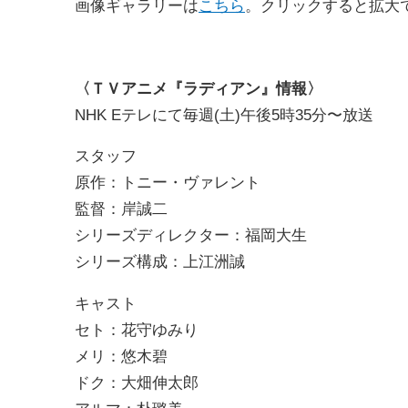
画像ギャラリーは
こちら
。クリックすると拡大
〈ＴＶアニメ『ラディアン』情報〉
NHK Eテレにて毎週(土)午後5時35分〜放送
スタッフ
原作：トニー・ヴァレント
監督：岸誠二
シリーズディレクター：福岡大生
シリーズ構成：上江洲誠
キャスト
セト：花守ゆみり
メリ：悠木碧
ドク：大畑伸太郎