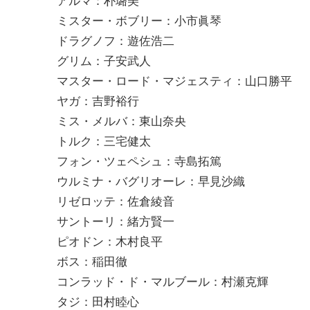
アルマ：朴璐美
ミスター・ボブリー：小市眞琴
ドラグノフ：遊佐浩二
グリム：子安武人
マスター・ロード・マジェスティ：山口勝平
ヤガ：吉野裕行
ミス・メルバ：東山奈央
トルク：三宅健太
フォン・ツェペシュ：寺島拓篤
ウルミナ・バグリオーレ：早見沙織
リゼロッテ：佐倉綾音
サントーリ：緒方賢一
ピオドン：木村良平
ボス：稲田徹
コンラッド・ド・マルブール：村瀬克輝
タジ：田村睦心