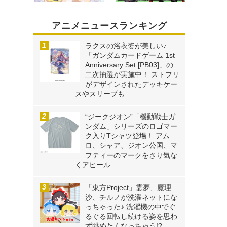
し
ク
アニメニュースランキング
ラクスの浴衣姿が美しい♪
「ガンダムカードゲーム 1st
Anniversary Set [PB03]」の
二次抽選が実施中！ ストフリ
がデザインされたデッキケー
スやスリーブも
“ジークジオン”「機動戦士ガ
ンダム」シリーズのロゴマー
ク入りTシャツ登場！ アム
ロ、シャア、ジオン公国、マ
フティーのマークをさり気な
くアピール
「東方Project」霊夢、魔理
沙、チルノが洗濯ネットにな
っちゃった♪ 洗濯機の中でぐ
るぐる回転し続ける姿を思わ
ず眺めたくなっちゃう!?