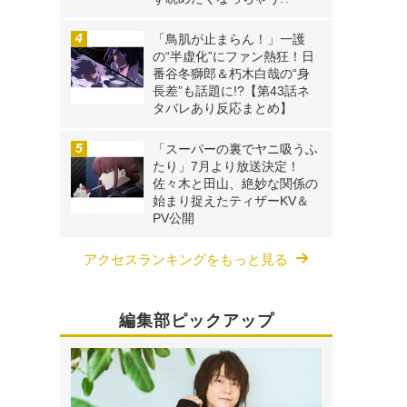
「鳥肌が止まらん！」一護
の“半虚化”にファン熱狂！日
番谷冬獅郎＆朽木白哉の“身
長差”も話題に!?【第43話ネ
タバレあり反応まとめ】
「スーパーの裏でヤニ吸うふ
たり」7月より放送決定！
佐々木と田山、絶妙な関係の
始まり捉えたティザーKV＆
PV公開
アクセスランキングをもっと見る
編集部ピックアップ