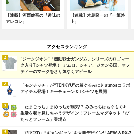
【連載】河西健吾の『趣味の
【連載】木島隆一の『一筆啓
アレコレ』
上』
アクセスランキング
“ジークジオン”「機動戦士ガンダム」シリーズのロゴマー
ク入りTシャツ登場！ アムロ、シャア、ジオン公国、マフ
ティーのマークをさり気なくアピール
「モンチッチ」が“TENKYU”の着ぐるみに♪ atmosコラボ
アイテム登場！キーチェーン＆Tシャツを展開
「たまごっち」まめっちが病気!? みみっちはもぐもぐ♪
生活を覗き見しちゃうデザイン！フレームマグネット「ぴ
たっとフレーム」登場☆
「頭文字D」“ギャンギャン”を大胆デザイン!! AE86＆RX-7