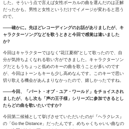
した。そういう点で言えば女性ボーカルの曲を選んだのは正解
だったかも。男性と女性というだけでイメージが変わると思う
ので。
――確かに。先ほどレコーディングのお話がありましたが、キ
ャラクターソングなどを歌うときと今回で感覚は違いました
か?
今回はキャラクターではなく“花江夏樹”として歌ったので、自
分が気持ちよくなれる歌い方ができました。キャラクターソン
グだともうちょっと低めのキーの曲を歌うことが多いのです
が、今回はトーンもキーも少し高めなんです。このキーで思い
切り歌える機会があんまりなかったので、嬉しかったですね。
――今回、「パート・オブ・ユア・ワールド」をチョイスされ
ましたが、もし次も「声の王子様」シリーズに参加できるとし
たらどの曲を歌いたいですか?
今回第二候補として挙げさせていただいたのが『ヘラクレス』
の「Go the Distance」だったんです。めちゃくちゃいい曲なの