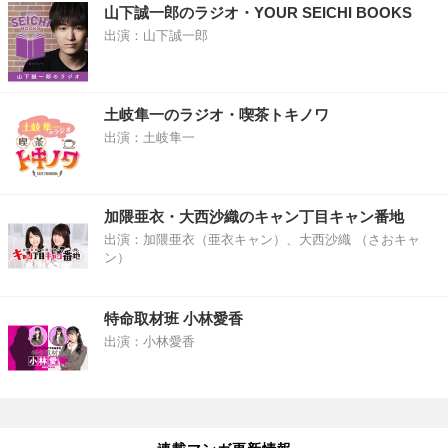
山下誠一郎のラジオ・YOUR SEICHI BOOKS
出演：山下誠一郎
土岐隼一のラジオ・喫茶トキノワ
出演：土岐隼一
加隈亜衣・大西沙織のキャン丁目キャン番地
出演：加隈亜衣（亜衣キャン）、大西沙織 （さおキャ
ン）
特命取材班 小林愛香
出演：小林愛香