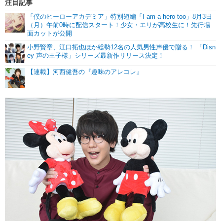
注目記事
「僕のヒーローアカデミア」特別短編「I am a hero too」8月3日
（月）午前0時に配信スタート！少女・エリが高校生に！先行場
面カットが公開
小野賢章、江口拓也ほか総勢12名の人気男性声優で贈る！ 「Disn
ey 声の王子様」シリーズ最新作リリース決定！
【連載】河西健吾の『趣味のアレコレ』