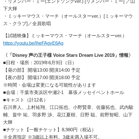
・リメンバー・ミー(エンドソングver.) [リメンバー・ミー] ／山
下大輝
・ミッキーマウス・マーチ（オールスターver.）[ミッキーマウ
ス・クラブ]／全員歌唱
【試聴映像】ミッキーマウス・マーチ（オールスターver.）
https://youtu.be/IheFAgyE6Ag
〈「Disney 声の王子様 Voice Stars Dream Live 2019」情報〉
■日程・場所：2019年6月9日（日）
【昼の部】 開場13:00 開演14:00 予定
【夜の部】 開場17:00 開演18:00 予定
※時間・会場は変更になる可能性があります
■会場：千葉市美浜区中瀬2-1 幕張メッセイベントホール
■キャスト（計12名）
石川界人、上村祐翔、江口拓也、小野賢章、佐藤拓也、武内駿
輔、畠中 祐、羽多野 渉、花江夏樹、日野 聡、前野智昭、山下
大輝
■チケット【一般チケット】8,980円（税込）
※全席指定 ※3歳以上有料。3歳未満入場不可。