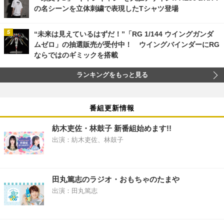
の名シーンを立体刺繍で表現したTシャツ登場
“未来は見えているはずだ！”「RG 1/144 ウイングガンダ
ムゼロ」の抽選販売が受付中！ ウイングバインダーにRG
ならではのギミックを搭載
ランキングをもっと見る
番組更新情報
紡木吏佐・林鼓子 新番組始めます!!
出演：紡木吏佐、林鼓子
田丸篤志のラジオ・おもちゃのたまや
出演：田丸篤志