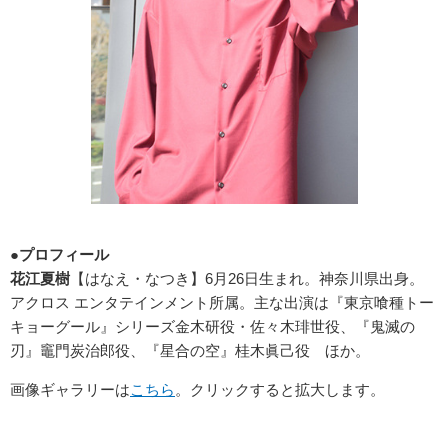
●プロフィール
花江夏樹
【はなえ・なつき】6月26日生まれ。神奈川県出身。
アクロス エンタテインメント所属。主な出演は『東京喰種トー
キョーグール』シリーズ金木研役・佐々木琲世役、『鬼滅の
刃』竈門炭治郎役、『星合の空』桂木眞己役 ほか。
画像ギャラリーは
こちら
。クリックすると拡大します。