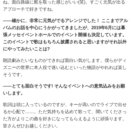
ね。面白路線に舵を取った感じがいい(笑)。すごく元気が出る
アプローチで好きですね。
――確かに、非常に元気がでるアレンジでした！ ここまでアル
バムのお話を中心にうかがってきましたが、2019年6月には幕
張メッセイベントホールでのイベント開催も決定しています。
このイベントで歌はもちろん披露されると思いますがそれ以外
にやってみたいことは?
朗読劇みたいなものができれば面白い気がします。僕らがディ
ズニーの世界に本人役で迷い込むといった物語がやれれば楽し
そうです。
――とても面白そうです! そんなイベントへの意気込みをお願
いします。
歌詞は頭に入っているのですが、キーが高いのでライブで出せ
るか心配で……。ただ気持ちを込めて歌って、聞いてくださっ
た方がよりこの曲を好きになってもらえるように頑張ります。
皆さんぜひお越しください。