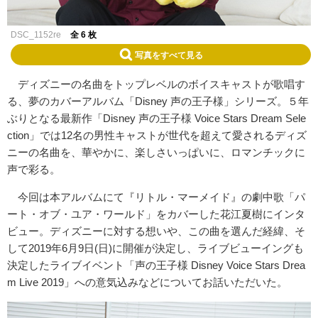
DSC_1152re
全 6 枚
写真をすべて見る
ディズニーの名曲をトップレベルのボイスキャストが歌唱す
る、夢のカバーアルバム「Disney 声の王子様」シリーズ。５年
ぶりとなる最新作「Disney 声の王子様 Voice Stars Dream Sele
ction」では12名の男性キャストが世代を超えて愛されるディズ
ニーの名曲を、華やかに、楽しさいっぱいに、ロマンチックに
声で彩る。
今回は本アルバムにて『リトル・マーメイド』の劇中歌「パ
ート・オブ・ユア・ワールド」をカバーした花江夏樹にインタ
ビュー。ディズニーに対する想いや、この曲を選んだ経緯、そ
して2019年6月9日(日)に開催が決定し、ライブビューイングも
決定したライブイベント「声の王子様 Disney Voice Stars Drea
m Live 2019」への意気込みなどについてお話いただいた。