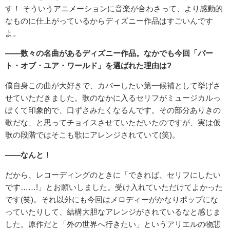
す！ そういうアニメーションに音楽が合わさって、より感動的
なものに仕上がっているからディズニー作品はすごいんです
よ。
――数々の名曲があるディズニー作品。なかでも今回「パー
ト・オブ・ユア・ワールド」を選ばれた理由は?
僕自身この曲が大好きで、カバーしたい第一候補として挙げさ
せていただきました。歌のなかに入るセリフがミュージカルっ
ぽくて印象的で、口ずさみたくなるんです。その部分ありきの
歌だな、と思ってチョイスさせていただいたのですが、実は仮
歌の段階ではそこも歌にアレンジされていて(笑)。
――なんと！
だから、レコーディングのときに「できれば、セリフにしたい
です……!」とお願いしました。受け入れていただけてよかった
です(笑)。それ以外にも今回はメロディーがかなりポップにな
っていたりして、結構大胆なアレンジがされているなと感じま
した。原作だと「外の世界へ行きたい」というアリエルの物悲