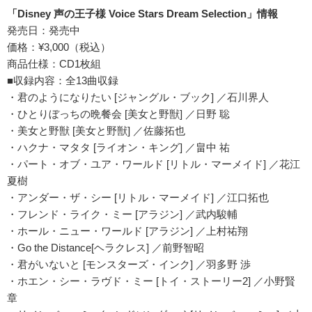
「Disney 声の王子様 Voice Stars Dream Selection」情報
発売日：発売中
価格：¥3,000（税込）
商品仕様：CD1枚組
■収録内容：全13曲収録
・君のようになりたい [ジャングル・ブック] ／石川界人
・ひとりぼっちの晩餐会 [美女と野獣] ／日野 聡
・美女と野獣 [美女と野獣] ／佐藤拓也
・ハクナ・マタタ [ライオン・キング] ／畠中 祐
・パート・オブ・ユア・ワールド [リトル・マーメイド] ／花江
夏樹
・アンダー・ザ・シー [リトル・マーメイド] ／江口拓也
・フレンド・ライク・ミー [アラジン] ／武内駿輔
・ホール・ニュー・ワールド [アラジン] ／上村祐翔
・Go the Distance[ヘラクレス] ／前野智昭
・君がいないと [モンスターズ・インク] ／羽多野 渉
・ホエン・シー・ラヴド・ミー [トイ・ストーリー2] ／小野賢
章