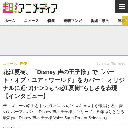
CL
ホーム
ニュース
特集
連載マンガ
番組・動画
連載
ニュース
ニュース一覧
アニメ
特集
ゲーム・アプリ
マンガ
特集一覧
カバー
連載マンガ
2019.1.24 Thu 18:30
ニュース
声優
映画
音楽
インタビュー
レポート
連載マンガ一覧
連載一覧
番組・動画
花江夏樹、「Disney 声の王子様」で「パー
グッズ
イベント
ト・オブ・ユア・ワールド」をカバー！ オリジ
ラキりす
番組・動画一覧
ラジオ
連載・ブログ
ナルに近づけつつも“花江夏樹”らしさを表現
声優
コスプレ
動画
連載・ブログ一覧
コラム
【インタビュー】
舞台
新帝スタ
編集部ブログ・お知らせ
ディズニーの名曲をトップレベルのボイスキャストが歌唱する、夢
のカバーアルバム「Disney 声の王子様」シリーズ。５年ぶりとなる
最新作「Disney 声の王子様 Voice Stars Dream Selection」 …