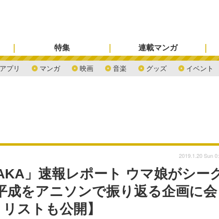
特集
連載マンガ
アプリ
マンガ
映画
音楽
グッズ
イベント
2019.1.20 Sun 0
9 OSAKA」速報レポート ウマ娘がシー
平成をアニソンで振り返る企画に会
トリストも公開】