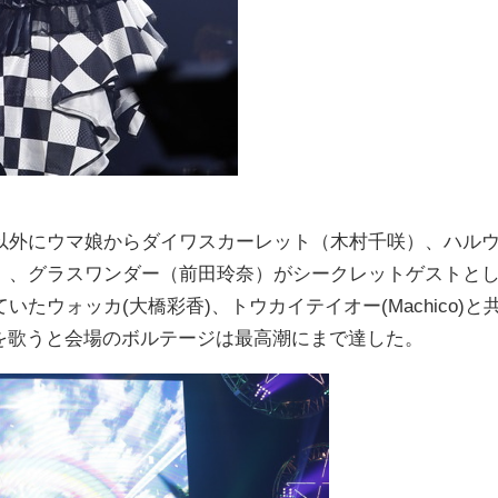
外にウマ娘からダイワスカーレット（木村千咲）、ハル
）、グラスワンダー（前田玲奈）がシークレットゲストと
ウォッカ(大橋彩香)、トウカイテイオー(Machico)と
の2曲を歌うと会場のボルテージは最高潮にまで達した。