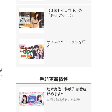
【連載】小日向ゆかの
『あっぷでーと』
オススメのアニラジを紹
介！
は
に
番組更新情報
紡木吏佐・林鼓子 新番組
始めます!!
出演：紡木吏佐、林鼓子