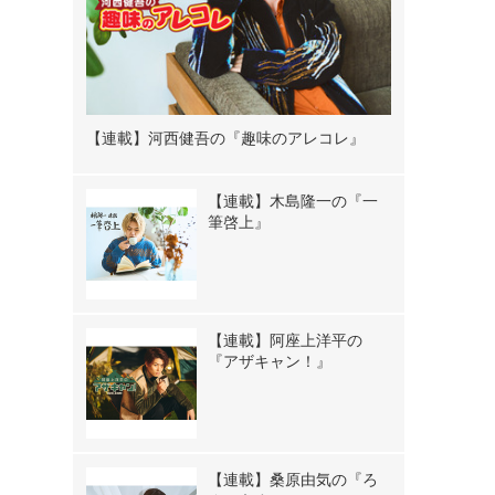
【連載】河西健吾の『趣味のアレコレ』
【連載】木島隆一の『一
筆啓上』
【連載】阿座上洋平の
『アザキャン！』
【連載】桑原由気の『ろ