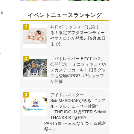
」公式レポ
送る
イベントニュースランキング
神戸が“ミッフィー”に染ま
リ
る！限定アフタヌーンティー
やマカロンが登場♪【9月30日
まで】
ピ
「パトレイバー EZY File 2」
公開記念！ ミニフィギュアや
メカステッカーも！ 旧作グッ
ズも登場のPOP-UPショップ
が開催
アイドルマスター
SideM×SCRAPが送る “リア
ル・プロデューサー体験”
「THE IDOLM@STER SideM
THANKS ST@RRY
PARTY!!!!!～みんなでつくる感謝
祭～」