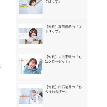
ぐはうす』
【連載】高田憂希の『ひ
トリップ』
ウ
【連載】吉武千颯の『ち
し
はクローゼット』
共
【連載】白石晴香の『わ
らうわらびー』