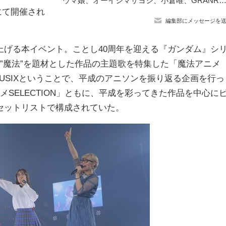
ウマ娘、オーイシマサヨシ、小倉唯、GRANRODEOら総勢23組のアーティストに横浜アリ熱狂！「ANIMAX MUSIX 2022
ルにて開催され
編集部にメッセージを
げる本イベント。ことし40周年を迎える『ガンダム』シ
」、”魔法”を題材とした作品の主題歌を特集した「魔法アニメ
X MUSIXということで、平成のアニソンを振り返る企画を行っ
ニメSELECTION」ともに、平成を彩ってきた作品を中心に
セットリストで構成されていた。