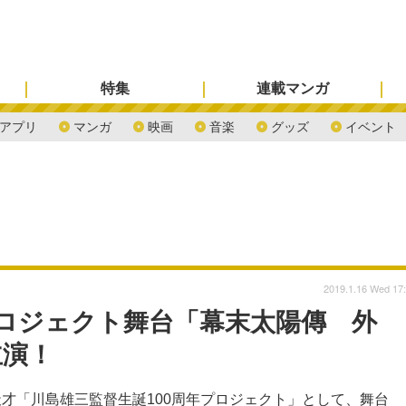
特集
連載マンガ
アプリ
マンガ
映画
音楽
グッズ
イベント
2019.1.16 Wed 17
プロジェクト舞台「幕末太陽傳 外
主演！
才「川島雄三監督生誕100周年プロジェクト」として、舞台