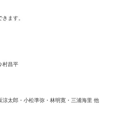
できます。
今村昌平
郎・小松準弥・林明寛・三浦海里 他