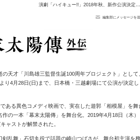
演劇「ハイキュー!!」2018年秋、新作公演決定！ 秋公演をもって、烏野キャスト
編集部にメッセージを
の天才「川島雄三監督生誕100周年プロジェクト」として
木)より4月28日(日)まで、日本橋・三越劇場にて公演が決定し
作である異色コメディ映画で、実在した遊郭「相模屋」を舞
の一本「幕末太陽傳」を舞台化。2019年4月18日（木）
演キャストが解禁された。
剣乱舞」石切丸役で話題の崎山つばさが、舞台初主演を