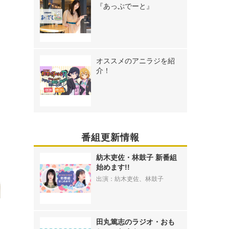
『あっぷでーと』
オススメのアニラジを紹
介！
番組更新情報
》
紡木吏佐・林鼓子 新番組
始めます!!
出演：紡木吏佐、林鼓子
田丸篤志のラジオ・おも