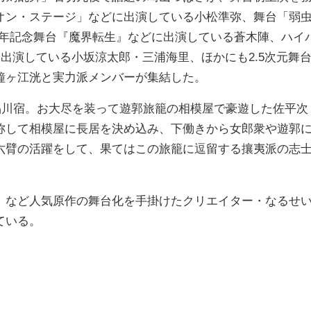
オン・ステージ」などに出演している小松準弥、舞台「弱
5年記念舞台『魔界転生』などに出演している蒼木陣、ハイ
に出演している小坂涼太郎・三浦海里、ほかにも2.5次元舞
鐘ヶ江洸と実力派メンバーが集結した。
品川宿。お大尽を装って遊郭旅籠の相模屋で豪遊した佐平次
称して相模屋に長居を決め込み、下働きから女郎衆や遊郭
六臂の活躍をして、果てはこの旅籠に逗留する攘夷派の志
など人気原作の舞台化を手掛けたクリエイター・なるせ
ている。