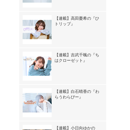
【連載】高田憂希の『ひ
トリップ』
【連載】吉武千颯の『ち
はクローゼット』
【連載】白石晴香の『わ
らうわらびー』
【連載】小日向ゆかの