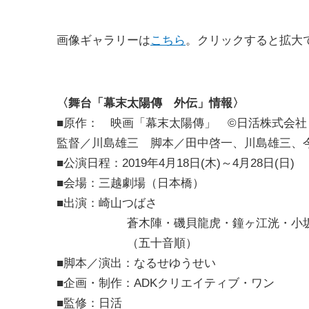
画像ギャラリーは
こちら
。クリックすると拡大
〈舞台「幕末太陽傳 外伝」情報〉
■原作： 映画「幕末太陽傳」 ©日活株式会社
監督／川島雄三 脚本／田中啓一、川島雄三、
■公演日程：2019年4月18日(木)～4月28日(日)
■会場：三越劇場（日本橋）
■出演：崎山つばさ
蒼木陣・磯貝龍虎・鐘ヶ江洸・小坂涼太
（五十音順）
■脚本／演出：なるせゆうせい
■企画・制作：ADKクリエイティブ・ワン
■監修：日活