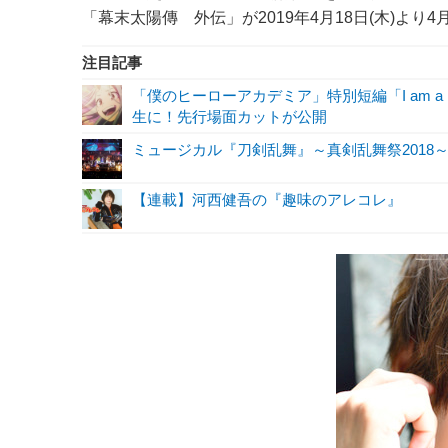
「幕末太陽傳 外伝」が2019年4月18日(木)より
注目記事
「僕のヒーローアカデミア」特別短編「I am a 
生に！先行場面カットが公開
ミュージカル『刀剣乱舞』～真剣乱舞祭2018～
【連載】河西健吾の『趣味のアレコレ』