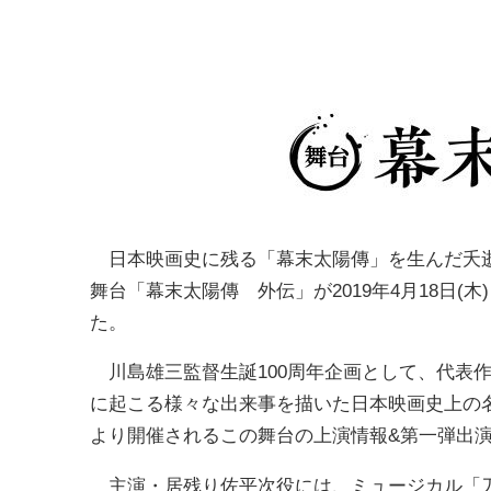
日本映画史に残る「幕末太陽傳」を生んだ夭逝
舞台「幕末太陽傳 外伝」が2019年4月18日(
た。
川島雄三監督生誕100周年企画として、代表
に起こる様々な出来事を描いた日本映画史上の名作
より開催されるこの舞台の上演情報&第一弾出
主演・居残り佐平次役には、ミュージカル「刀