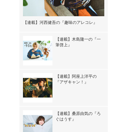
【連載】河西健吾の『趣味のアレコレ』
【連載】木島隆一の『一
筆啓上』
【連載】阿座上洋平の
『アザキャン！』
【連載】桑原由気の『ろ
ぐはうす』