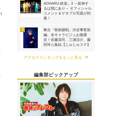
AOHARU-鉄道』3 ～延伸す
虫
るは我にあり～ オフィシャル
コメント＆ゲネプロ写真が到
パ
着！
台
舞台「呪術廻戦」渋谷事変前
編、全キャラビジュお披露
目！佐藤流司、三浦涼介、藤
田玲ら集結【じゅじゅステ】
に
士
アクセスランキングをもっと見る
編集部ピックアップ
い