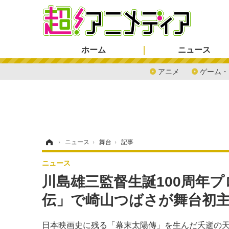
ホーム
ニュース
アニメ
ゲーム・
ホーム
›
ニュース
›
舞台
›
記事
ニュース
川島雄三監督生誕100周年
伝」で崎山つばさが舞台初
日本映画史に残る「幕末太陽傳」を生んだ夭逝の天