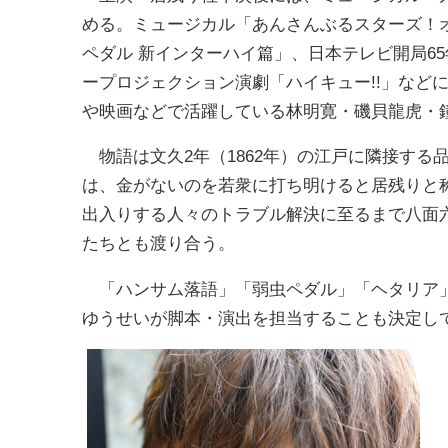
める。ミュージカル「あんさんぶるスターズ！
ペダル 新インターハイ篇」、日本テレビ開局6
ープロジェクション演劇「ハイキュー!!」など
や映画などで活躍している林明寛・磯貝龍虎・
物語は文久2年（1862年）の江戸に隣接する
は、金がないのを若衆に打ち明けると居残りと
出入りする人々のトラブル解決に至るまで八面
たちとも渡り合う。
「ハンサム落語」「弱虫ペダル」「ヘタリア」
ゆうせいが脚本・演出を担当することも決定し