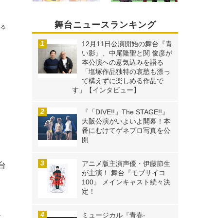
卒業！
舞台ニュースランキング
送る
12月11日公演開始の舞台『青
い影』、中尾隆聖と関 俊彦が
本公演への意気込みを語る
「塩塚作品独特の哀愁も漂っ
て構えずに楽しめる作品で
す」【インタビュー】
『「DIVE!!」The STAGE!!』
、
大阪公演がいよいよ開幕！本
番にむけてゲネプロ写真を公
開
アニメ版主演声優・伊藤節生
台
が主演！ 舞台『モブサイコ
100』 メインキャスト続々決
定！
務
ミュージカル『青春-