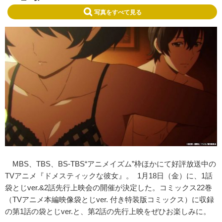
写真をすべて見る
MBS、TBS、BS-TBS“アニメイズム”枠ほかにて好評放送中の
TVアニメ『ドメスティックな彼女』。 1月18日（金）に、1話
袋とじver.&2話先行上映会の開催が決定した。コミックス22巻
（TVアニメ本編映像袋とじver. 付き特装版コミックス）に収録
の第1話の袋とじver.と、第2話の先行上映をぜひお楽しみに。