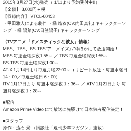
2019年3月27日(水)発売（ 1/11より予約受付中!!）
【金額】 3,000円＋税
【収録内容】 VTCL-60493
・甲田雅人による劇伴 ・橘 瑠衣(CV:内田真礼) キャラクターソ
ング ・橘 陽菜(CV:日笠陽子) キャラクターソング
〈TVアニメ『ドメスティックな彼女』情報〉
MBS、TBS、BS-TBS“アニメイズム”枠ほかにて放送開始！
MBS 毎週金曜深夜1:55～ ／ TBS 毎週金曜深夜1:55～
BS-TBS 毎週土曜深夜1:00～
AT-X 1月14日より毎週月曜22:00～（リピート放送：毎週水曜日
14：00／毎週土曜日 6：00）
ITV 1月17日より 毎週木曜深夜 1：36～ ／ ATV 1月21日より 毎
週月曜深夜 1：28～
■配信
Amazon Prime Video にて放送に先駆けて日本独占配信決定！
■スタッフ
原作：流石 景 （講談社「週刊少年マガジン」連載）