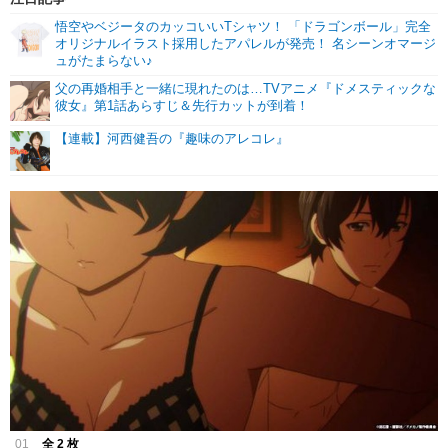
悟空やベジータのカッコいいTシャツ！ 「ドラゴンボール」完全
オリジナルイラスト採用したアパレルが発売！ 名シーンオマージ
ュがたまらない♪
父の再婚相手と一緒に現れたのは…TVアニメ『ドメスティックな
彼女』第1話あらすじ＆先行カットが到着！
【連載】河西健吾の『趣味のアレコレ』
01
全 2 枚