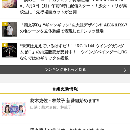
o」8月3日（月）午前0時に配信スタート！少女・エリが高
校生に！先行場面カットが公開
「頭文字D」“ギャンギャン”を大胆デザイン!! AE86＆RX-7
の名シーンを立体刺繍で表現したTシャツ登場
“未来は見えているはずだ！”「RG 1/144 ウイングガンダ
ムゼロ」の抽選販売が受付中！ ウイングバインダーにRG
ならではのギミックを搭載
ランキングをもっと見る
番組更新情報
紡木吏佐・林鼓子 新番組始めます!!
出演：紡木吏佐、林鼓子