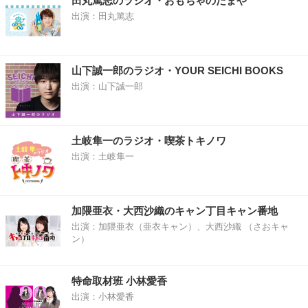
田丸篤志のラジオ・おもちゃのたまや
出演：田丸篤志
山下誠一郎のラジオ・YOUR SEICHI BOOKS
出演：山下誠一郎
土岐隼一のラジオ・喫茶トキノワ
出演：土岐隼一
加隈亜衣・大西沙織のキャン丁目キャン番地
出演：加隈亜衣（亜衣キャン）、大西沙織 （さおキャ
ン）
特命取材班 小林愛香
出演：小林愛香