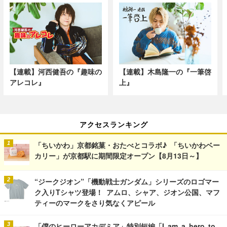
【連載】河西健吾の『趣味の
【連載】木島隆一の『一筆啓
アレコレ』
上』
アクセスランキング
「ちいかわ」京都銘菓・おたべとコラボ♪ 「ちいかわベー
カリー」が京都駅に期間限定オープン【8月13日～】
“ジークジオン”「機動戦士ガンダム」シリーズのロゴマー
ク入りTシャツ登場！ アムロ、シャア、ジオン公国、マフ
ティーのマークをさり気なくアピール
「僕のヒーローアカデミア」特別短編「I am a hero to