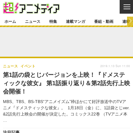
CL
ホーム
ニュース
特集
連載マンガ
番組・動画
連載
ニュース
ニュース一覧
アニメ
特集
ゲーム・アプリ
マンガ
特集一覧
カバー
連載マンガ
2019.1.13 Sun 11:00
ニュース
イベント
映画
音楽
インタビュー
レポート
連載マンガ一覧
連載一覧
番組・動画
第1話の袋とじバージョンを上映！『ドメステ
グッズ
イベント
ィックな彼女』 第1話振り返り＆第2話先行上映
ラキりす
番組・動画一覧
ラジオ
連載・ブログ
会開催！
声優
コスプレ
動画
連載・ブログ一覧
コラム
MBS、TBS、BS-TBS“アニメイズム”枠ほかにて好評放送中のTVア
舞台
新帝スタ
ニメ『ドメスティックな彼女』。 1月18日（金）に、1話袋とじver.
編集部ブログ・お知らせ
&2話先行上映会の開催が決定した。コミックス22巻 （TVアニメ本
…
注目記事