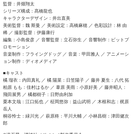
監督：井畑翔太
シリーズ構成：髙橋龍也
キャラクターデザイン：井出直美
美術監督：魏 斯曼 ／ 美術設定：高橋麻穂 ／ 色彩設計：林 由
稀 ／ 撮影監督：伊藤康行
編集：小島俊彦 ／ 音響監督：立石弥生 ／ 音響制作：ビットプ
ロモーション
音楽制作：フライングドッグ ／ 音楽：甲田雅人 ／ アニメーシ
ョン制作：ディオメディア
■キャスト
橘 瑠衣：内田真礼 ／ 橘 陽菜：日笠陽子 ／ 藤井 夏生：八代 拓
柏原 もも：佳村はるか ／ 葦原 美雨：小原好美 ／ 藤井昭人：
飛田展男 ／ 橘都樹子：日野由利加
栗本文哉：江口拓也 ／ 柾岡悠弥：益山武明 ／ 木根和志：梶原
岳人
桐谷怜士：緑川光 ／ 萩原柊：平川大輔 ／ 小林昌樹：津田健次
郎