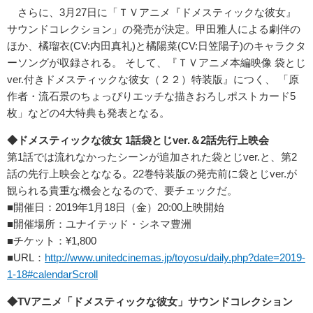
さらに、3月27日に「ＴＶアニメ『ドメスティックな彼女』
サウンドコレクション」の発売が決定。甲田雅人による劇伴の
ほか、橘瑠衣(CV:内田真礼)と橘陽菜(CV:日笠陽子)のキャラクタ
ーソングが収録される。 そして、『ＴＶアニメ本編映像 袋とじ
ver.付きドメスティックな彼女（２２）特装版』につく、 「原
作者・流石景のちょっぴりエッチな描きおろしポストカード5
枚」などの4大特典も発表となる。
◆ドメスティックな彼女 1話袋とじver.＆2話先行上映会
第1話では流れなかったシーンが追加された袋とじver.と、第2
話の先行上映会とななる。22巻特装版の発売前に袋とじver.が
観られる貴重な機会となるので、要チェックだ。
■開催日：2019年1月18日（金）20:00上映開始
■開催場所：ユナイテッド・シネマ豊洲
■チケット：¥1,800
■URL：
http://www.unitedcinemas.jp/toyosu/daily.php?date=2019-
1-18#calendarScroll
◆TVアニメ「ドメスティックな彼女」サウンドコレクション