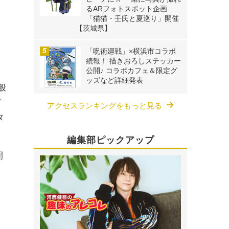
るARフォトスポット企画
「猫猫・壬氏と夏巡り」開催
【茨城県】
「呪術廻戦」×横浜市コラボ
続報！ 描きおろしステッカー
公開♪ コラボカフェ＆限定グ
ッズなど詳細発表
般
イ
アクセスランキングをもっと見る
タ
編集部ピックアップ
間