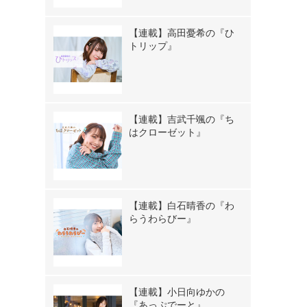
【連載】高田憂希の『ひ
トリップ』
【連載】吉武千颯の『ち
はクローゼット』
【連載】白石晴香の『わ
らうわらびー』
【連載】小日向ゆかの
『あっぷでーと』