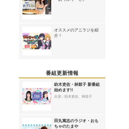
オススメのアニラジを紹
介！
番組更新情報
紡木吏佐・林鼓子 新番組
始めます!!
出演：紡木吏佐、林鼓子
田丸篤志のラジオ・おも
ちゃのたまや