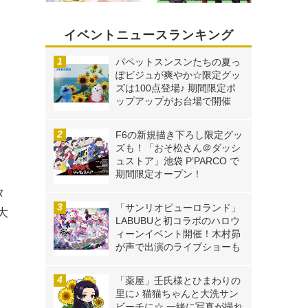
イベントニュースランキング
パペットスンスンたちの夏っ
ぽビジュが爽やか☆限定グッ
ズは100点登場♪ 期間限定ポ
ップアップがお台場で開催
F6の新規描き下ろし限定グッ
ズも！「おそ松さん＠ダッシ
ュストア」池袋 P’PARCO で
期間限定オープン！
タ
「サンリオピューロランド」
大
LABUBUと初コラボのハロウ
ィーンイベント開催！木村昴
が声で出演のライブショーも
「薬屋」壬氏様とひまわりの
里に♪ 猫猫ちゃんと大洗サン
ビーチに☆ 一緒に写真が撮れ