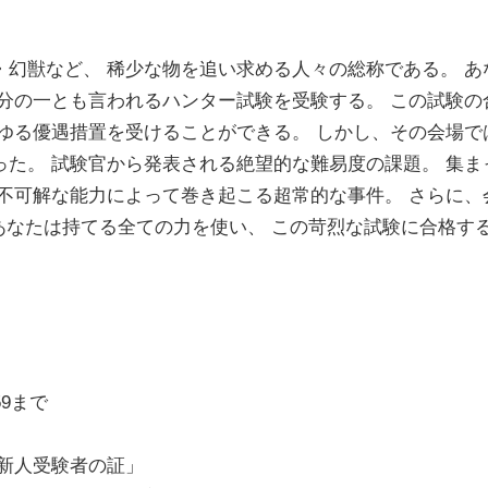
獣など、 稀少な物を追い求める人々の総称である。 あ
万分の一とも言われるハンター試験を受験する。 この試験の
ゆる優遇措置を受けることができる。 しかし、その会場で
あった。 試験官から発表される絶望的な難易度の課題。 集ま
不可解な能力によって巻き起こる超常的な事件。 さらに、
 あなたは持てる全ての力を使い、 この苛烈な試験に合格す
:59まで
新人受験者の証」