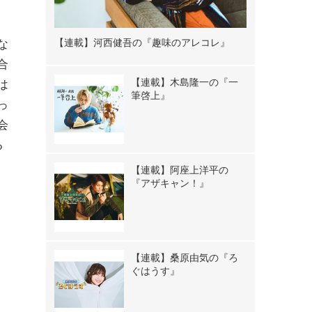
【連載】河西健吾の『趣味のアレコレ』
な
合
【連載】木島隆一の『一
は
筆啓上』
っ
会
る
【連載】阿座上洋平の
『アザキャン！』
【連載】桑原由気の『ろ
ぐはうす』