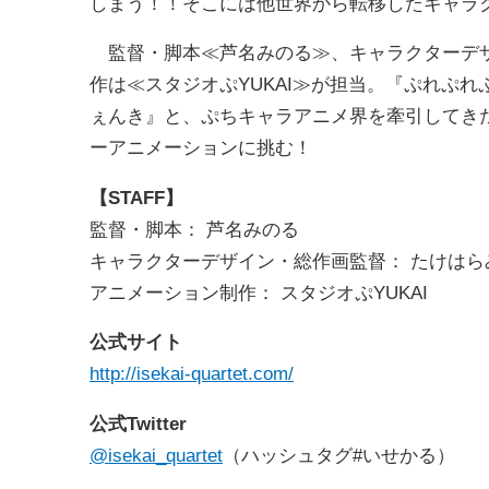
しまう！！そこには他世界から転移したキャラ
監督・脚本≪芦名みのる≫、キャラクターデザ
作は≪スタジオぷYUKAI≫が担当。『ぷれぷれ
ぇんき』と、ぷちキャラアニメ界を牽引してき
ーアニメーションに挑む！
【STAFF】
監督・脚本： 芦名みのる
キャラクターデザイン・総作画監督： たけはら
アニメーション制作： スタジオぷYUKAI
公式サイト
http://isekai-quartet.com/
公式Twitter
@isekai_quartet
（ハッシュタグ#いせかる）