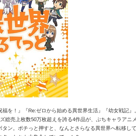
福を！』『Re:ゼロから始める異世界生活』『幼女戦記』
リーズ総売上枚数50万枚超えを誇る4作品が、ぷちキャラアニ
ボタン。ポチっと押すと、なんとさらなる異世界へ転移し