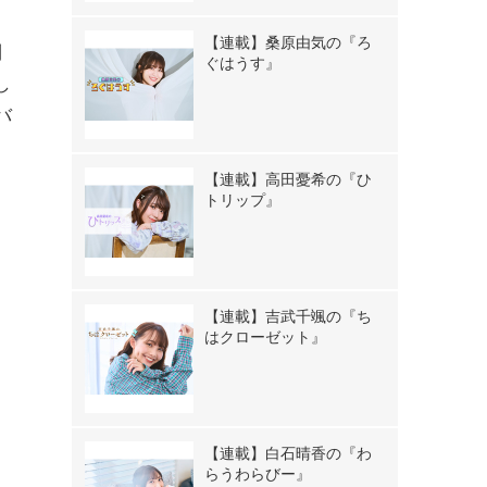
【連載】桑原由気の『ろ
制
ぐはうす』
し
バ
【連載】高田憂希の『ひ
トリップ』
【連載】吉武千颯の『ち
はクローゼット』
【連載】白石晴香の『わ
らうわらびー』