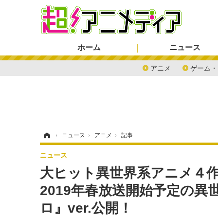
ホーム
ニュース
アニメ
ゲーム・
ホーム
›
ニュース
›
アニメ
›
記事
ニュース
大ヒット異世界系アニメ４
2019年春放送開始予定の異
ロ』ver.公開！