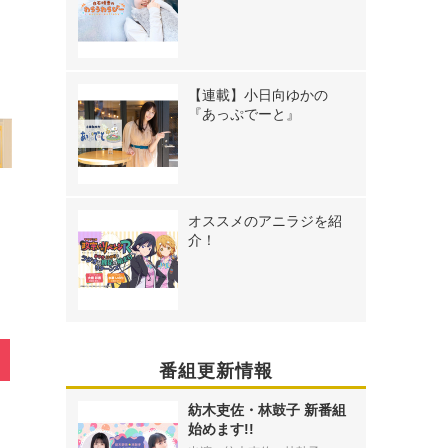
》
【連載】小日向ゆかの
『あっぷでーと』
オススメのアニラジを紹
介！
番組更新情報
紡木吏佐・林鼓子 新番組
始めます!!