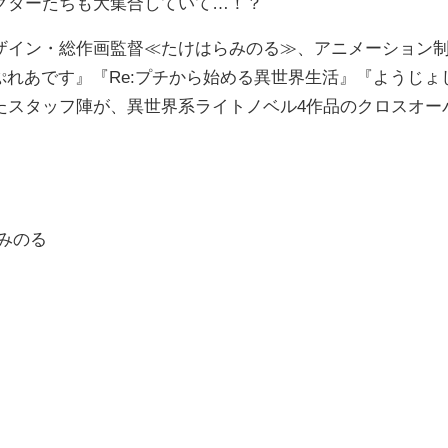
クターたちも大集合していて…！？
イン・総作画監督≪たけはらみのる≫、アニメーション
ぷれあです』『Re:プチから始める異世界生活』『ようじょ
たスタッフ陣が、異世界系ライトノベル4作品のクロスオー
みのる