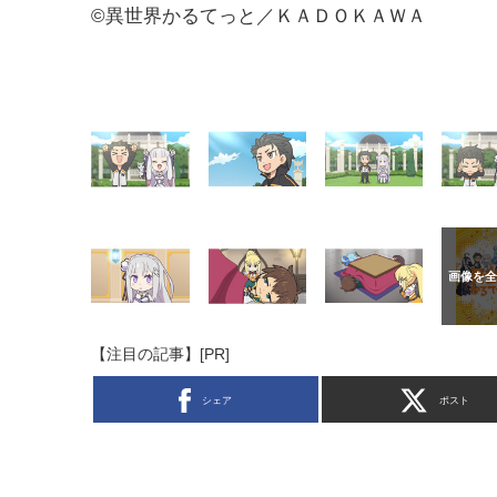
©異世界かるてっと／ＫＡＤＯＫＡＷＡ
【注目の記事】[PR]
シェア
ポスト