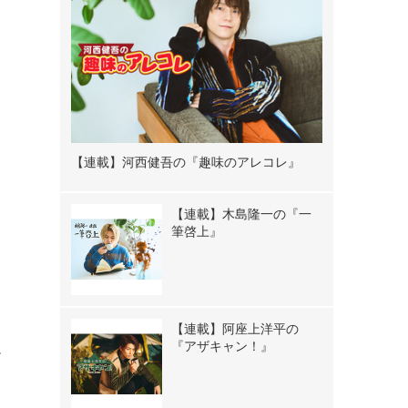
【連載】河西健吾の『趣味のアレコレ』
【連載】木島隆一の『一
筆啓上』
【連載】阿座上洋平の
。
『アザキャン！』
メ
て