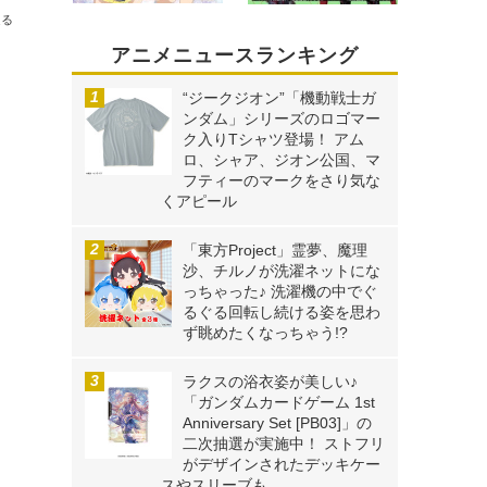
送る
アニメニュースランキング
“ジークジオン”「機動戦士ガ
ンダム」シリーズのロゴマー
ク入りTシャツ登場！ アム
ロ、シャア、ジオン公国、マ
フティーのマークをさり気な
くアピール
「東方Project」霊夢、魔理
沙、チルノが洗濯ネットにな
っちゃった♪ 洗濯機の中でぐ
るぐる回転し続ける姿を思わ
ず眺めたくなっちゃう!?
ラクスの浴衣姿が美しい♪
「ガンダムカードゲーム 1st
Anniversary Set [PB03]」の
二次抽選が実施中！ ストフリ
がデザインされたデッキケー
スやスリーブも