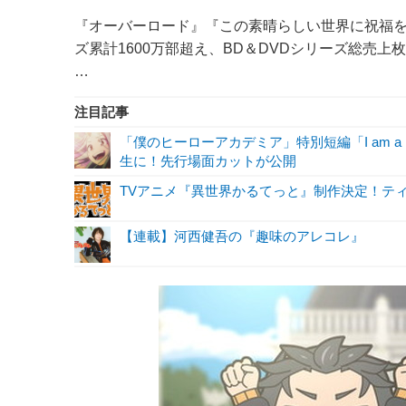
『オーバーロード』『この素晴らしい世界に祝福を
ズ累計1600万部超え、BD＆DVDシリーズ総売
…
注目記事
「僕のヒーローアカデミア」特別短編「I am a 
生に！先行場面カットが公開
TVアニメ『異世界かるてっと』制作決定！テ
【連載】河西健吾の『趣味のアレコレ』