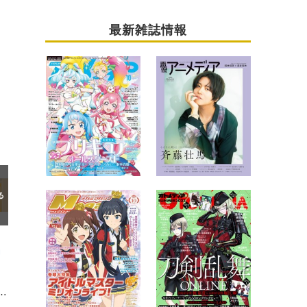
最新雑誌情報
編
に!? チロリアン衣装でフィギュア化！ “ヤッホー”ポーズや刺繍までこだわり