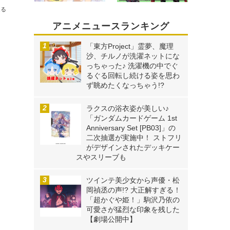
送る
アニメニュースランキング
「東方Project」霊夢、魔理
沙、チルノが洗濯ネットにな
っちゃった♪ 洗濯機の中でぐ
るぐる回転し続ける姿を思わ
ず眺めたくなっちゃう!?
ラクスの浴衣姿が美しい♪
「ガンダムカードゲーム 1st
Anniversary Set [PB03]」の
二次抽選が実施中！ ストフリ
がデザインされたデッキケー
スやスリーブも
ツインテ美少女から声優・松
岡禎丞の声!? 大正解すぎる！
「超かぐや姫！」駒沢乃依の
可愛さが猛烈な印象を残した
【劇場公開中】