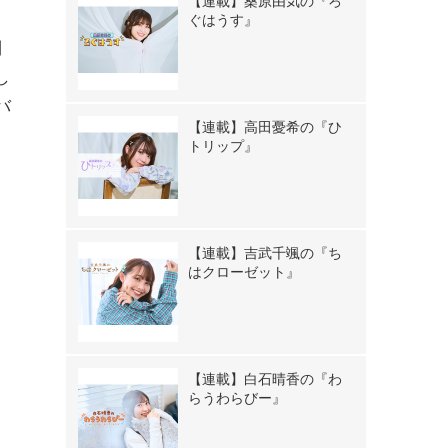
【連載】桑原由気の『ろ
ぐはうす』
制
し
バ
【連載】高田憂希の『ひ
トリップ』
【連載】吉武千颯の『ち
はクローゼット』
【連載】白石晴香の『わ
らうわらびー』