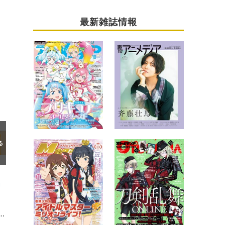
最新雑誌情報
編
に!? チロリアン衣装でフィギュア化！ “ヤッホー”ポーズや刺繍までこだわり