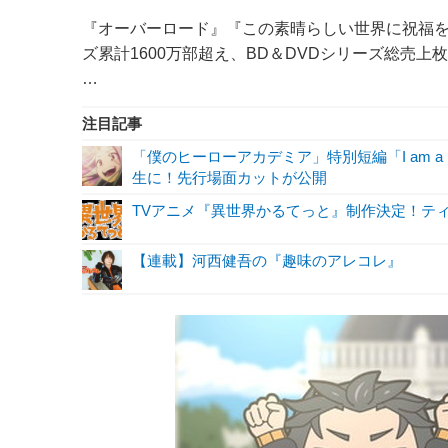
『オーバーロード』『この素晴らしい世界に祝福を
ズ累計1600万部超え、BD＆DVDシリーズ総売
…
注目記事
「僕のヒーローアカデミア」特別短編「I am a 
生に！先行場面カットが公開
TVアニメ『異世界かるてっと』制作決定！テ
【連載】河西健吾の『趣味のアレコレ』