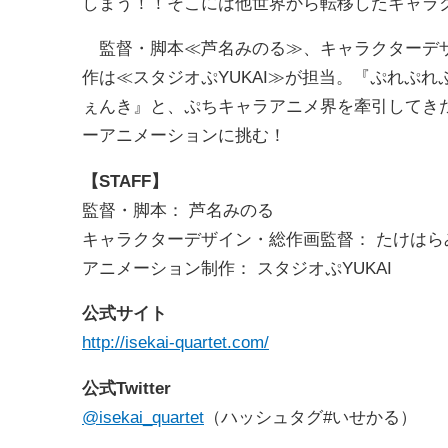
しまう！！そこには他世界から転移したキャラ
監督・脚本≪芦名みのる≫、キャラクターデザ
作は≪スタジオぷYUKAI≫が担当。『ぷれぷれ
ぇんき』と、ぷちキャラアニメ界を牽引してき
ーアニメーションに挑む！
【STAFF】
監督・脚本： 芦名みのる
キャラクターデザイン・総作画監督： たけはら
アニメーション制作： スタジオぷYUKAI
公式サイト
http://isekai-quartet.com/
公式Twitter
@isekai_quartet
（ハッシュタグ#いせかる）