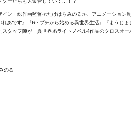
クターたちも大集合していて…！？
イン・総作画監督≪たけはらみのる≫、アニメーション
ぷれあです』『Re:プチから始める異世界生活』『ようじょ
たスタッフ陣が、異世界系ライトノベル4作品のクロスオー
みのる