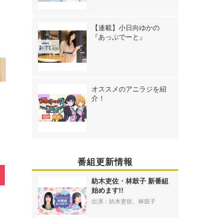
【連載】小日向ゆかの
》
『あっぷでーと』
オススメのアニラジを紹
介！
番組更新情報
紡木吏佐・林鼓子 新番組
始めます!!
出演：紡木吏佐、林鼓子