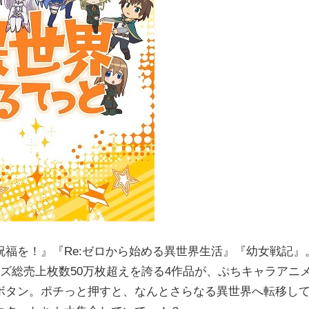
福を！』『Re:ゼロから始める異世界生活』『幼女戦記』
リーズ総売上枚数50万枚超えを誇る4作品が、ぷちキャラアニ
ボタン。ポチっと押すと、なんとさらなる異世界へ転移し