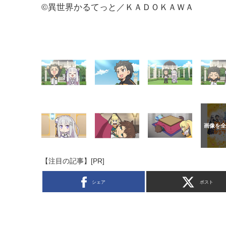
©異世界かるてっと／ＫＡＤＯＫＡＷＡ
【注目の記事】[PR]
シェア
ポスト