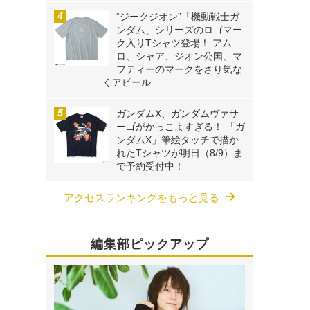
“ジークジオン”「機動戦士ガ
ンダム」シリーズのロゴマー
ク入りTシャツ登場！ アム
ロ、シャア、ジオン公国、マ
フティーのマークをさり気な
くアピール
ガンダムX、ガンダムヴァサ
ーゴがかっこよすぎる！ 「ガ
ンダムX」筆絵タッチで描か
れたTシャツが明日（8/9）ま
で予約受付中！
アクセスランキングをもっと見る
編集部ピックアップ