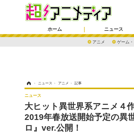
ホーム
ニュース
アニメ
ゲーム・
ホーム
›
ニュース
›
アニメ
›
記事
ニュース
大ヒット異世界系アニメ４
2019年春放送開始予定の異
ロ』ver.公開！