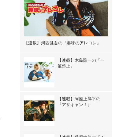
【連載】河西健吾の『趣味のアレコレ』
【連載】木島隆一の『一
筆啓上』
【連載】阿座上洋平の
『アザキャン！』
。
メ
て