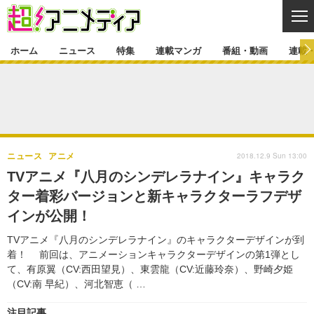
CL
ホーム
ニュース
特集
連載マンガ
番組・動画
連載
ニュース
ニュース一覧
アニメ
特集
ゲーム・アプリ
マンガ
特集一覧
カバー
連載マンガ
2018.12.9 Sun 13:00
ニュース
アニメ
映画
音楽
インタビュー
レポート
連載マンガ一覧
連載一覧
番組・動画
TVアニメ『八月のシンデレラナイン』キャラク
グッズ
イベント
ター着彩バージョンと新キャラクターラフデザ
ラキりす
番組・動画一覧
ラジオ
連載・ブログ
インが公開！
声優
コスプレ
動画
連載・ブログ一覧
コラム
TVアニメ『八月のシンデレラナイン』のキャラクターデザインが到
舞台
新帝スタ
着！ 前回は、アニメーションキャラクターデザインの第1弾とし
編集部ブログ・お知らせ
て、有原翼（CV:西田望見）、東雲龍（CV:近藤玲奈）、野崎夕姫
（CV:南 早紀）、河北智恵（ …
注目記事