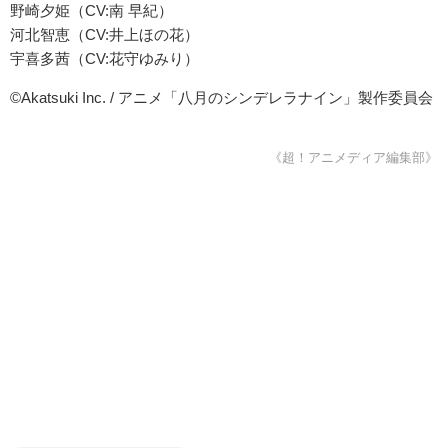
野崎夕姫（CV:南 早紀）
河北智恵（CV:井上ほの花）
宇喜多茜（CV:花守ゆみり）
©Akatsuki Inc. / アニメ「八月のシンデレラナイン」製作委員会
《超！アニメディア編集部》