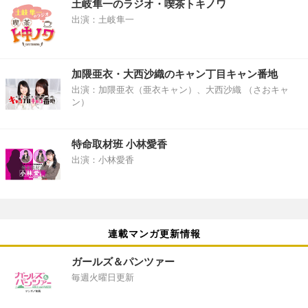
土岐隼一のラジオ・喫茶トキノワ
出演：土岐隼一
加隈亜衣・大西沙織のキャン丁目キャン番地
出演：加隈亜衣（亜衣キャン）、大西沙織 （さおキャ
ン）
特命取材班 小林愛香
出演：小林愛香
連載マンガ更新情報
ガールズ＆パンツァー
毎週火曜日更新