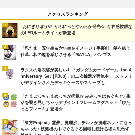
アクセスランキング
“おにぎりぼうや”がぷにっとやわらか発光☆ 存在感抜群な
のLEDルームライトが新登場
「忍たま」五年生＆六年生をイメージ！手裏剣、髪を結う
仕草…和の趣を感じさせる「MAYLA」パンプス
ラクスの浴衣姿が美しい♪ 「ガンダムカードゲーム 1st A
nniversary Set [PB03]」の二次抽選が実施中！ ストフリ
がデザインされたデッキケースやスリーブも
「たまごっち」まめっちが病気!? みみっちはもぐもぐ♪ 生
活を覗き見しちゃうデザイン！フレームマグネット「ぴた
っとフレーム」登場☆
「東方Project」霊夢、魔理沙、チルノが洗濯ネットになっ
ちゃった♪ 洗濯機の中でぐるぐる回転し続ける姿を思わず