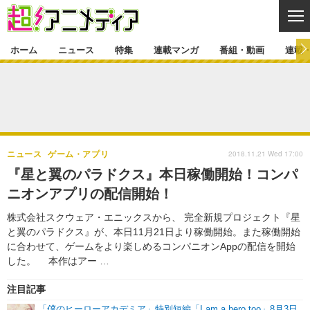
CL
ホーム
ニュース
特集
連載マンガ
番組・動画
連載
ニュース
ニュース一覧
アニメ
特集
ゲーム・アプリ
マンガ
特集一覧
カバー
連載マンガ
2018.11.21 Wed 17:00
ニュース
ゲーム・アプリ
映画
音楽
インタビュー
レポート
連載マンガ一覧
連載一覧
番組・動画
『星と翼のパラドクス』本日稼働開始！コンパ
グッズ
イベント
ニオンアプリの配信開始！
ラキりす
番組・動画一覧
ラジオ
連載・ブログ
株式会社スクウェア・エニックスから、 完全新規プロジェクト『星
声優
コスプレ
動画
連載・ブログ一覧
コラム
と翼のパラドクス』が、本日11月21日より稼働開始。また稼働開始
舞台
新帝スタ
に合わせて、ゲームをより楽しめるコンパニオンAppの配信を開始
編集部ブログ・お知らせ
した。 本作はアー …
注目記事
「僕のヒーローアカデミア」特別短編「I am a hero too」8月3日