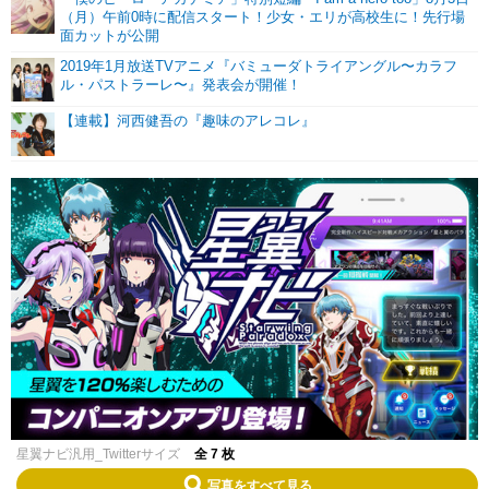
（月）午前0時に配信スタート！少女・エリが高校生に！先行場
面カットが公開
2019年1月放送TVアニメ『バミューダトライアングル〜カラフ
ル・パストラーレ〜』発表会が開催！
【連載】河西健吾の『趣味のアレコレ』
星翼ナビ汎用_Twitterサイズ
全 7 枚
写真をすべて見る