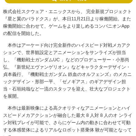
株式会社スクウェア・エニックスから、 完全新規プロジェクト
『星と翼のパラドクス』が、本日11月21日より稼働開始。また
稼働開始に合わせて、ゲームをより楽しめるコンパニオンApp
の配信を開始した。
本作はアーケード向け完全新作のハイスピード対戦メカアク
ションで、世界観設定とアニメーションをサンライズが担当
し、「機動戦士ガンダムUC 」などのプロデューサー・小形尚
弘、『新世紀エヴァンゲリオン』などキャラクターデザイン・
貞本義行、『機動戦士ガンダム 鉄血のオルフェンズ』のメカニ
ックデザイン・形部一平、「ゼノギアス」のギアデザイン担
当・石垣純哉など一流のスタッフを迎え、壮大なプロジェクト
を展開。
本作は最新映像による高クオリティなアニメーションとハイ
スピードメカアクションが融合した最大 8 人対 8 人のオ ンライ
ン対戦プレイが可能で、さらにゲーム内の動きに合わせて可動
する体感筐体によるリアルなロボット搭乗体 験が可能となって