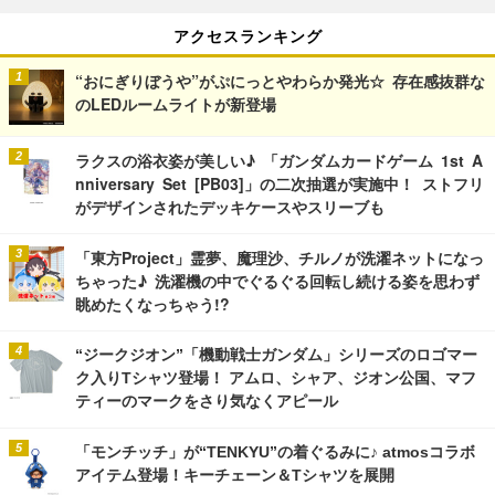
アクセスランキング
“おにぎりぼうや”がぷにっとやわらか発光☆ 存在感抜群な
のLEDルームライトが新登場
ラクスの浴衣姿が美しい♪ 「ガンダムカードゲーム 1st A
nniversary Set [PB03]」の二次抽選が実施中！ ストフリ
がデザインされたデッキケースやスリーブも
「東方Project」霊夢、魔理沙、チルノが洗濯ネットになっ
ちゃった♪ 洗濯機の中でぐるぐる回転し続ける姿を思わず
眺めたくなっちゃう!?
“ジークジオン”「機動戦士ガンダム」シリーズのロゴマー
ク入りTシャツ登場！ アムロ、シャア、ジオン公国、マフ
ティーのマークをさり気なくアピール
「モンチッチ」が“TENKYU”の着ぐるみに♪ atmosコラボ
アイテム登場！キーチェーン＆Tシャツを展開