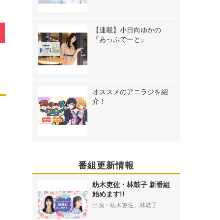
【連載】小日向ゆかの
『あっぷでーと』
オススメのアニラジを紹
介！
番組更新情報
紡木吏佐・林鼓子 新番組
始めます!!
出演：紡木吏佐、林鼓子