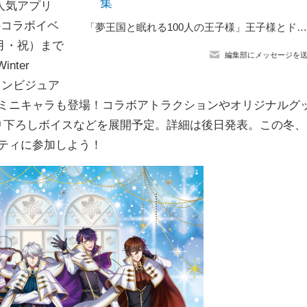
集
人気アプリ
のコラボイベ
「夢王国と眠れる100人の王子様」王子様とドキドキの時間が過ごせる 「秋葉原 BAY HOTEL」とのコラボレーション企画が開催中
日（月・祝）まで
編集部にメッセージを
nter
インビジュア
なミニキャラも登場！コラボアトラクションやオリジナルグ
り下ろしボイスなどを展開予定。詳細は後日発表。この冬、
ティに参加しよう！