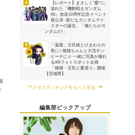
【レポート】まさしく“愛!”に
溢れた『機動戦士ガンダム
00』放送10周年記念イベント
昼公演 -新たなガンダムマイ
スターの誕生、「俺たちがガ
ンダムだ!」
「薬屋」壬氏様とひまわりの
里に♪ 猫猫ちゃんと大洗サン
ビーチに☆ 一緒に写真が撮れ
るARフォトスポット企画
「猫猫・壬氏と夏巡り」開催
【茨城県】
装
アクセスランキングをもっと見る
ィ
編集部ピックアップ