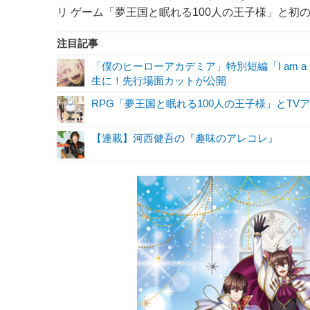
リ ゲーム「夢王国と眠れる100人の王子様」と初のコラ
注目記事
「僕のヒーローアカデミア」特別短編「I am a 
生に！先行場面カットが公開
RPG「夢王国と眠れる100人の王子様」とT
【連載】河西健吾の『趣味のアレコレ』