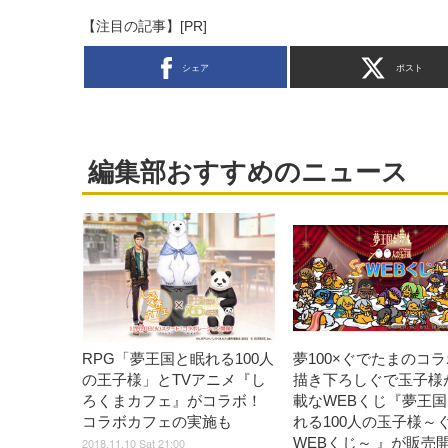
【注目の記事】[PR]
シェア
ポスト
編集部おすすめのニュース
RPG「夢王国と眠れる100人
夢100×ぐでたまのコ
の王子様」とTVアニメ『し
描き下ろしぐで玉子様
ろくまカフェ』がコラボ！
載なWEBくじ『夢王
コラボカフェの実施も
れる100人の玉子様～
WEBくじ～ 』が販売
2018.11.10 Sat 21:00