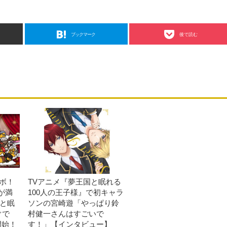
ブックマーク
後で読む
ラボ！
TVアニメ『夢王国と眠れる
が満
100人の王子様』で初キャラ
国と眠
ソンの宮崎遊「やっぱり鈴
ぐで
村健一さんはすごいで
開始！
す！」【インタビュー】