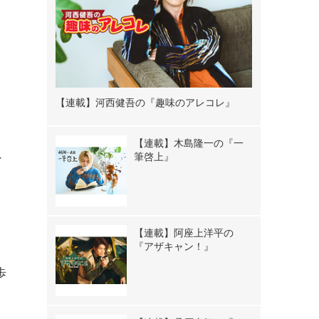
【連載】河西健吾の『趣味のアレコレ』
【連載】木島隆一の『一
筆啓上』
シ
【連載】阿座上洋平の
『アザキャン！』
歩