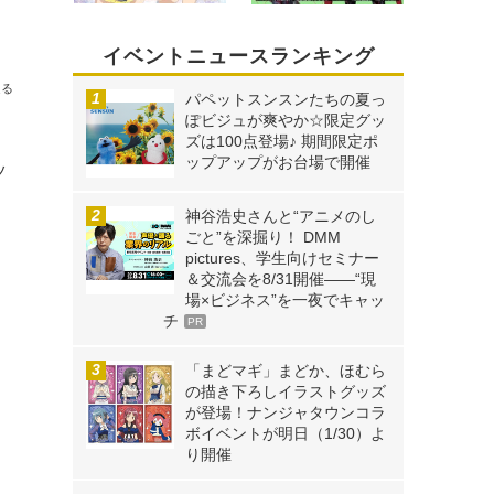
イベントニュースランキング
送る
パペットスンスンたちの夏っ
ぽビジュが爽やか☆限定グッ
ズは100点登場♪ 期間限定ポ
ップアップがお台場で開催
ッ
神谷浩史さんと“アニメのし
ごと”を深掘り！ DMM
pictures、学生向けセミナー
＆交流会を8/31開催――“現
場×ビジネス”を一夜でキャッ
チ
PR
「まどマギ」まどか、ほむら
の描き下ろしイラストグッズ
が登場！ナンジャタウンコラ
ボイベントが明日（1/30）よ
り開催