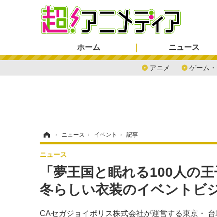
ホーム
ニュース
アニメ
ゲーム・
ホーム
›
ニュース
›
イベント
›
記事
ニュース
「夢王国と眠れる100人の王子様 in
冬らしい衣装のイベントビ
CAセガジョイポリス株式会社が運営する東京・ 