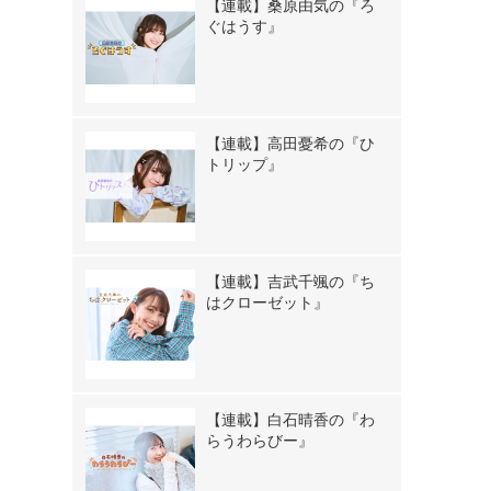
【連載】桑原由気の『ろ
ぐはうす』
【連載】高田憂希の『ひ
トリップ』
【連載】吉武千颯の『ち
はクローゼット』
》
【連載】白石晴香の『わ
らうわらびー』