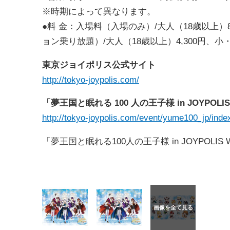
※時期によって異なります。
●料 金：入場料（入場のみ）/大人（18歳以上）
ョン乗り放題）/大人（18歳以上）4,300円、小・
東京ジョイポリス公式サイト
http://tokyo-joypolis.com/
「夢王国と眠れる 100 人の王子様 in JOYPOLIS 
http://tokyo-joypolis.com/event/yume100_jp/inde
「夢王国と眠れる100人の王子様 in JOYPOLIS Winte